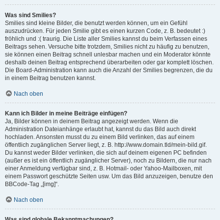
Was sind Smilies?
Smilies sind kleine Bilder, die benutzt werden können, um ein Gefühl
auszudrücken. Für jeden Smilie gibt es einen kurzen Code, z. B. bedeutet :)
fröhlich und :( traurig. Die Liste aller Smilies kannst du beim Verfassen eines
Beitrags sehen. Versuche bitte trotzdem, Smilies nicht zu häufig zu benutzen,
sie können einen Beitrag schnell unlesbar machen und ein Moderator könnte
deshalb deinen Beitrag entsprechend überarbeiten oder gar komplett löschen.
Die Board-Administration kann auch die Anzahl der Smilies begrenzen, die du
in einem Beitrag benutzen kannst.
Nach oben
Kann ich Bilder in meine Beiträge einfügen?
Ja, Bilder können in deinem Beitrag angezeigt werden. Wenn die
Administration Dateianhänge erlaubt hat, kannst du das Bild auch direkt
hochladen. Ansonsten musst du zu einem Bild verlinken, das auf einem
öffentlich zugänglichen Server liegt, z. B. http://www.domain.tld/mein-bild.gif.
Du kannst weder Bilder verlinken, die sich auf deinem eigenen PC befinden
(außer es ist ein öffentlich zugänglicher Server), noch zu Bildern, die nur nach
einer Anmeldung verfügbar sind, z. B. Hotmail- oder Yahoo-Mailboxen, mit
einem Passwort geschützte Seiten usw. Um das Bild anzuzeigen, benutze den
BBCode-Tag „[img]“.
Nach oben
Was sind globale Bekanntmachungen?