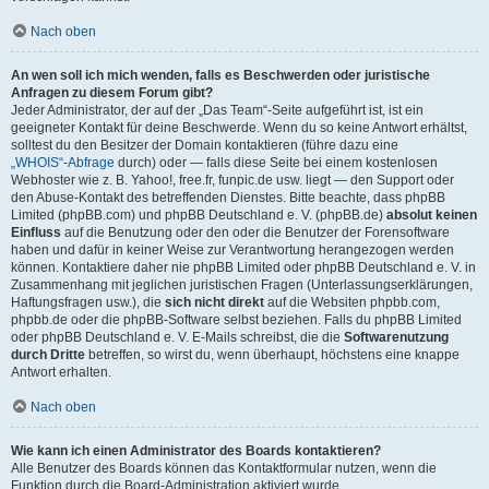
Nach oben
An wen soll ich mich wenden, falls es Beschwerden oder juristische
Anfragen zu diesem Forum gibt?
Jeder Administrator, der auf der „Das Team“-Seite aufgeführt ist, ist ein
geeigneter Kontakt für deine Beschwerde. Wenn du so keine Antwort erhältst,
solltest du den Besitzer der Domain kontaktieren (führe dazu eine
„WHOIS“-Abfrage
durch) oder — falls diese Seite bei einem kostenlosen
Webhoster wie z. B. Yahoo!, free.fr, funpic.de usw. liegt — den Support oder
den Abuse-Kontakt des betreffenden Dienstes. Bitte beachte, dass phpBB
Limited (phpBB.com) und phpBB Deutschland e. V. (phpBB.de)
absolut keinen
Einfluss
auf die Benutzung oder den oder die Benutzer der Forensoftware
haben und dafür in keiner Weise zur Verantwortung herangezogen werden
können. Kontaktiere daher nie phpBB Limited oder phpBB Deutschland e. V. in
Zusammenhang mit jeglichen juristischen Fragen (Unterlassungserklärungen,
Haftungsfragen usw.), die
sich nicht direkt
auf die Websiten phpbb.com,
phpbb.de oder die phpBB-Software selbst beziehen. Falls du phpBB Limited
oder phpBB Deutschland e. V. E-Mails schreibst, die die
Softwarenutzung
durch Dritte
betreffen, so wirst du, wenn überhaupt, höchstens eine knappe
Antwort erhalten.
Nach oben
Wie kann ich einen Administrator des Boards kontaktieren?
Alle Benutzer des Boards können das Kontaktformular nutzen, wenn die
Funktion durch die Board-Administration aktiviert wurde.