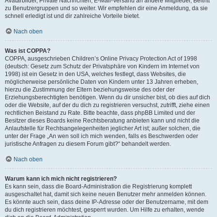
Avatarbilder, Private Nachrichten, E-Mail-Versand an andere Mitglieder, Beitritt
zu Benutzergruppen und so weiter. Wir empfehlen dir eine Anmeldung, da sie
schnell erledigt ist und dir zahlreiche Vorteile bietet.
Nach oben
Was ist COPPA?
COPPA, ausgeschrieben Children’s Online Privacy Protection Act of 1998
(deutsch: Gesetz zum Schutz der Privatsphäre von Kindern im Internet von
1998) ist ein Gesetz in den USA, welches festlegt, dass Websites, die
möglicherweise persönliche Daten von Kindern unter 13 Jahren erheben,
hierzu die Zustimmung der Eltern beziehungsweise des oder der
Erziehungsberechtigten benötigen. Wenn du dir unsicher bist, ob dies auf dich
oder die Website, auf der du dich zu registrieren versuchst, zutrifft, ziehe einen
rechtlichen Beistand zu Rate. Bitte beachte, dass phpBB Limited und der
Besitzer dieses Boards keine Rechtsberatung anbieten kann und nicht die
Anlaufstelle für Rechtsangelegenheiten jeglicher Art ist; außer solchen, die
unter der Frage „An wen soll ich mich wenden, falls es Beschwerden oder
juristische Anfragen zu diesem Forum gibt?“ behandelt werden.
Nach oben
Warum kann ich mich nicht registrieren?
Es kann sein, dass die Board-Administration die Registrierung komplett
ausgeschaltet hat, damit sich keine neuen Benutzer mehr anmelden können.
Es könnte auch sein, dass deine IP-Adresse oder der Benutzername, mit dem
du dich registrieren möchtest, gesperrt wurden. Um Hilfe zu erhalten, wende