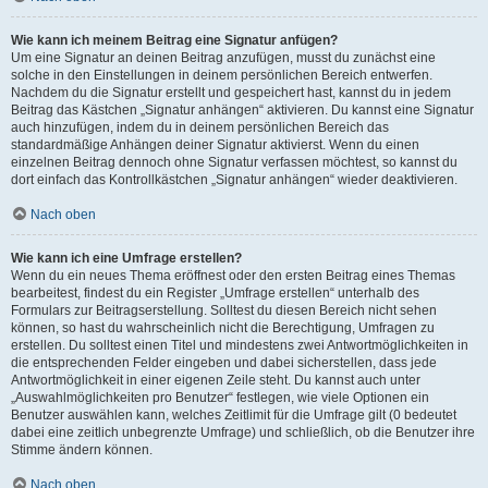
Wie kann ich meinem Beitrag eine Signatur anfügen?
Um eine Signatur an deinen Beitrag anzufügen, musst du zunächst eine
solche in den Einstellungen in deinem persönlichen Bereich entwerfen.
Nachdem du die Signatur erstellt und gespeichert hast, kannst du in jedem
Beitrag das Kästchen „Signatur anhängen“ aktivieren. Du kannst eine Signatur
auch hinzufügen, indem du in deinem persönlichen Bereich das
standardmäßige Anhängen deiner Signatur aktivierst. Wenn du einen
einzelnen Beitrag dennoch ohne Signatur verfassen möchtest, so kannst du
dort einfach das Kontrollkästchen „Signatur anhängen“ wieder deaktivieren.
Nach oben
Wie kann ich eine Umfrage erstellen?
Wenn du ein neues Thema eröffnest oder den ersten Beitrag eines Themas
bearbeitest, findest du ein Register „Umfrage erstellen“ unterhalb des
Formulars zur Beitragserstellung. Solltest du diesen Bereich nicht sehen
können, so hast du wahrscheinlich nicht die Berechtigung, Umfragen zu
erstellen. Du solltest einen Titel und mindestens zwei Antwortmöglichkeiten in
die entsprechenden Felder eingeben und dabei sicherstellen, dass jede
Antwortmöglichkeit in einer eigenen Zeile steht. Du kannst auch unter
„Auswahlmöglichkeiten pro Benutzer“ festlegen, wie viele Optionen ein
Benutzer auswählen kann, welches Zeitlimit für die Umfrage gilt (0 bedeutet
dabei eine zeitlich unbegrenzte Umfrage) und schließlich, ob die Benutzer ihre
Stimme ändern können.
Nach oben