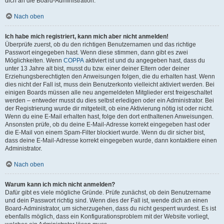
dich an die Board-Administration.
Nach oben
Ich habe mich registriert, kann mich aber nicht anmelden!
Überprüfe zuerst, ob du den richtigen Benutzernamen und das richtige
Passwort eingegeben hast. Wenn diese stimmen, dann gibt es zwei
Möglichkeiten. Wenn
COPPA
aktiviert ist und du angegeben hast, dass du
unter 13 Jahre alt bist, musst du bzw. einer deiner Eltern oder deiner
Erziehungsberechtigten den Anweisungen folgen, die du erhalten hast. Wenn
dies nicht der Fall ist, muss dein Benutzerkonto vielleicht aktiviert werden. Bei
einigen Boards müssen alle neu angemeldeten Mitglieder erst freigeschaltet
werden – entweder musst du dies selbst erledigen oder ein Administrator. Bei
der Registrierung wurde dir mitgeteilt, ob eine Aktivierung nötig ist oder nicht.
Wenn du eine E-Mail erhalten hast, folge den dort enthaltenen Anweisungen.
Ansonsten prüfe, ob du deine E-Mail-Adresse korrekt eingegeben hast oder
die E-Mail von einem Spam-Filter blockiert wurde. Wenn du dir sicher bist,
dass deine E-Mail-Adresse korrekt eingegeben wurde, dann kontaktiere einen
Administrator.
Nach oben
Warum kann ich mich nicht anmelden?
Dafür gibt es viele mögliche Gründe. Prüfe zunächst, ob dein Benutzername
und dein Passwort richtig sind. Wenn dies der Fall ist, wende dich an einen
Board-Administrator, um sicherzugehen, dass du nicht gesperrt wurdest. Es ist
ebenfalls möglich, dass ein Konfigurationsproblem mit der Website vorliegt,