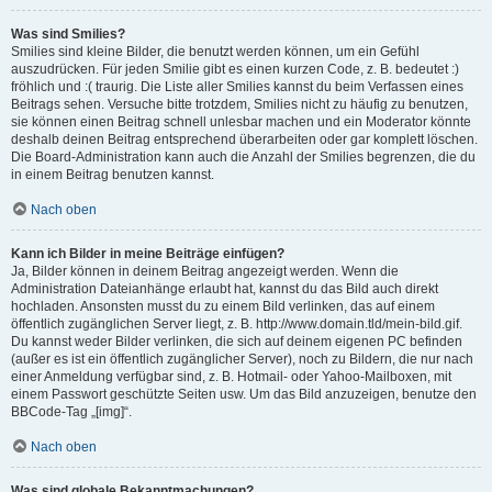
Was sind Smilies?
Smilies sind kleine Bilder, die benutzt werden können, um ein Gefühl
auszudrücken. Für jeden Smilie gibt es einen kurzen Code, z. B. bedeutet :)
fröhlich und :( traurig. Die Liste aller Smilies kannst du beim Verfassen eines
Beitrags sehen. Versuche bitte trotzdem, Smilies nicht zu häufig zu benutzen,
sie können einen Beitrag schnell unlesbar machen und ein Moderator könnte
deshalb deinen Beitrag entsprechend überarbeiten oder gar komplett löschen.
Die Board-Administration kann auch die Anzahl der Smilies begrenzen, die du
in einem Beitrag benutzen kannst.
Nach oben
Kann ich Bilder in meine Beiträge einfügen?
Ja, Bilder können in deinem Beitrag angezeigt werden. Wenn die
Administration Dateianhänge erlaubt hat, kannst du das Bild auch direkt
hochladen. Ansonsten musst du zu einem Bild verlinken, das auf einem
öffentlich zugänglichen Server liegt, z. B. http://www.domain.tld/mein-bild.gif.
Du kannst weder Bilder verlinken, die sich auf deinem eigenen PC befinden
(außer es ist ein öffentlich zugänglicher Server), noch zu Bildern, die nur nach
einer Anmeldung verfügbar sind, z. B. Hotmail- oder Yahoo-Mailboxen, mit
einem Passwort geschützte Seiten usw. Um das Bild anzuzeigen, benutze den
BBCode-Tag „[img]“.
Nach oben
Was sind globale Bekanntmachungen?