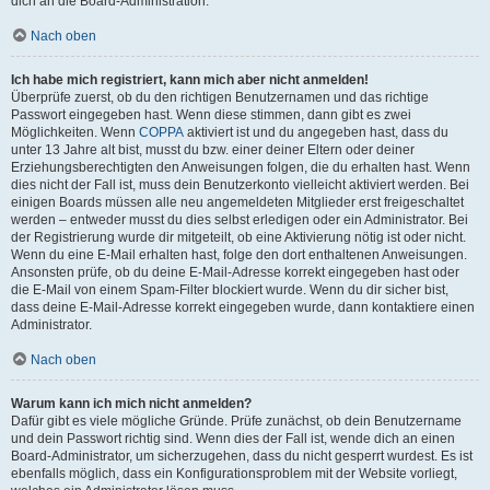
dich an die Board-Administration.
Nach oben
Ich habe mich registriert, kann mich aber nicht anmelden!
Überprüfe zuerst, ob du den richtigen Benutzernamen und das richtige
Passwort eingegeben hast. Wenn diese stimmen, dann gibt es zwei
Möglichkeiten. Wenn
COPPA
aktiviert ist und du angegeben hast, dass du
unter 13 Jahre alt bist, musst du bzw. einer deiner Eltern oder deiner
Erziehungsberechtigten den Anweisungen folgen, die du erhalten hast. Wenn
dies nicht der Fall ist, muss dein Benutzerkonto vielleicht aktiviert werden. Bei
einigen Boards müssen alle neu angemeldeten Mitglieder erst freigeschaltet
werden – entweder musst du dies selbst erledigen oder ein Administrator. Bei
der Registrierung wurde dir mitgeteilt, ob eine Aktivierung nötig ist oder nicht.
Wenn du eine E-Mail erhalten hast, folge den dort enthaltenen Anweisungen.
Ansonsten prüfe, ob du deine E-Mail-Adresse korrekt eingegeben hast oder
die E-Mail von einem Spam-Filter blockiert wurde. Wenn du dir sicher bist,
dass deine E-Mail-Adresse korrekt eingegeben wurde, dann kontaktiere einen
Administrator.
Nach oben
Warum kann ich mich nicht anmelden?
Dafür gibt es viele mögliche Gründe. Prüfe zunächst, ob dein Benutzername
und dein Passwort richtig sind. Wenn dies der Fall ist, wende dich an einen
Board-Administrator, um sicherzugehen, dass du nicht gesperrt wurdest. Es ist
ebenfalls möglich, dass ein Konfigurationsproblem mit der Website vorliegt,