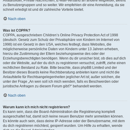
Avatarbilder, Private Nachrichten, E-Mail-Versand an andere Mitglieder, Beitritt
zu Benutzergruppen und so weiter. Wir empfehlen dir eine Anmeldung, da sie
schnell erledigt ist und dir zahlreiche Vorteile bietet.
Nach oben
Was ist COPPA?
COPPA, ausgeschrieben Children’s Online Privacy Protection Act of 1998
(deutsch: Gesetz zum Schutz der Privatsphäre von Kindern im Internet von
1998) ist ein Gesetz in den USA, welches festlegt, dass Websites, die
möglicherweise persönliche Daten von Kindern unter 13 Jahren erheben,
hierzu die Zustimmung der Eltern beziehungsweise des oder der
Erziehungsberechtigten benötigen. Wenn du dir unsicher bist, ob dies auf dich
oder die Website, auf der du dich zu registrieren versuchst, zutrifft, ziehe einen
rechtlichen Beistand zu Rate. Bitte beachte, dass phpBB Limited und der
Besitzer dieses Boards keine Rechtsberatung anbieten kann und nicht die
Anlaufstelle für Rechtsangelegenheiten jeglicher Art ist; außer solchen, die
unter der Frage „An wen soll ich mich wenden, falls es Beschwerden oder
juristische Anfragen zu diesem Forum gibt?“ behandelt werden.
Nach oben
Warum kann ich mich nicht registrieren?
Es kann sein, dass die Board-Administration die Registrierung komplett
ausgeschaltet hat, damit sich keine neuen Benutzer mehr anmelden können.
Es könnte auch sein, dass deine IP-Adresse oder der Benutzername, mit dem
du dich registrieren möchtest, gesperrt wurden. Um Hilfe zu erhalten, wende