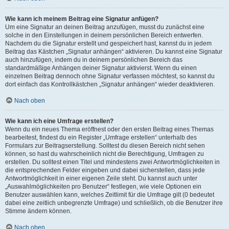
Wie kann ich meinem Beitrag eine Signatur anfügen?
Um eine Signatur an deinen Beitrag anzufügen, musst du zunächst eine
solche in den Einstellungen in deinem persönlichen Bereich entwerfen.
Nachdem du die Signatur erstellt und gespeichert hast, kannst du in jedem
Beitrag das Kästchen „Signatur anhängen“ aktivieren. Du kannst eine Signatur
auch hinzufügen, indem du in deinem persönlichen Bereich das
standardmäßige Anhängen deiner Signatur aktivierst. Wenn du einen
einzelnen Beitrag dennoch ohne Signatur verfassen möchtest, so kannst du
dort einfach das Kontrollkästchen „Signatur anhängen“ wieder deaktivieren.
Nach oben
Wie kann ich eine Umfrage erstellen?
Wenn du ein neues Thema eröffnest oder den ersten Beitrag eines Themas
bearbeitest, findest du ein Register „Umfrage erstellen“ unterhalb des
Formulars zur Beitragserstellung. Solltest du diesen Bereich nicht sehen
können, so hast du wahrscheinlich nicht die Berechtigung, Umfragen zu
erstellen. Du solltest einen Titel und mindestens zwei Antwortmöglichkeiten in
die entsprechenden Felder eingeben und dabei sicherstellen, dass jede
Antwortmöglichkeit in einer eigenen Zeile steht. Du kannst auch unter
„Auswahlmöglichkeiten pro Benutzer“ festlegen, wie viele Optionen ein
Benutzer auswählen kann, welches Zeitlimit für die Umfrage gilt (0 bedeutet
dabei eine zeitlich unbegrenzte Umfrage) und schließlich, ob die Benutzer ihre
Stimme ändern können.
Nach oben