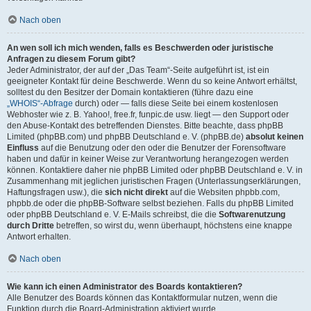
Nach oben
An wen soll ich mich wenden, falls es Beschwerden oder juristische
Anfragen zu diesem Forum gibt?
Jeder Administrator, der auf der „Das Team“-Seite aufgeführt ist, ist ein
geeigneter Kontakt für deine Beschwerde. Wenn du so keine Antwort erhältst,
solltest du den Besitzer der Domain kontaktieren (führe dazu eine
„WHOIS“-Abfrage
durch) oder — falls diese Seite bei einem kostenlosen
Webhoster wie z. B. Yahoo!, free.fr, funpic.de usw. liegt — den Support oder
den Abuse-Kontakt des betreffenden Dienstes. Bitte beachte, dass phpBB
Limited (phpBB.com) und phpBB Deutschland e. V. (phpBB.de)
absolut keinen
Einfluss
auf die Benutzung oder den oder die Benutzer der Forensoftware
haben und dafür in keiner Weise zur Verantwortung herangezogen werden
können. Kontaktiere daher nie phpBB Limited oder phpBB Deutschland e. V. in
Zusammenhang mit jeglichen juristischen Fragen (Unterlassungserklärungen,
Haftungsfragen usw.), die
sich nicht direkt
auf die Websiten phpbb.com,
phpbb.de oder die phpBB-Software selbst beziehen. Falls du phpBB Limited
oder phpBB Deutschland e. V. E-Mails schreibst, die die
Softwarenutzung
durch Dritte
betreffen, so wirst du, wenn überhaupt, höchstens eine knappe
Antwort erhalten.
Nach oben
Wie kann ich einen Administrator des Boards kontaktieren?
Alle Benutzer des Boards können das Kontaktformular nutzen, wenn die
Funktion durch die Board-Administration aktiviert wurde.