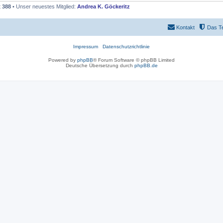
t
388
• Unser neuestes Mitglied:
Andrea K. Göckeritz
Kontakt
Das T
Impressum
Datenschutzrichtlinie
Powered by
phpBB
® Forum Software © phpBB Limited
Deutsche Übersetzung durch
phpBB.de