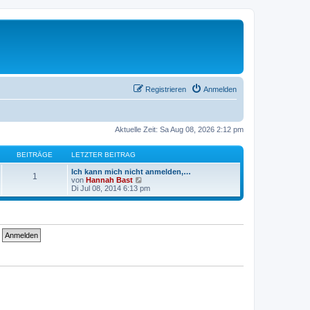
Registrieren
Anmelden
Aktuelle Zeit: Sa Aug 08, 2026 2:12 pm
BEITRÄGE
LETZTER BEITRAG
Ich kann mich nicht anmelden,…
1
N
von
Hannah Bast
e
Di Jul 08, 2014 6:13 pm
u
e
s
t
e
r
B
e
i
t
r
a
g