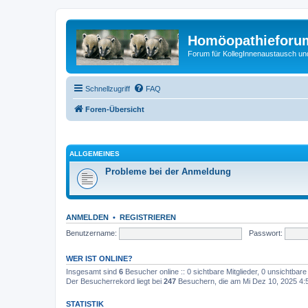
Homöopathieforum
Forum für KollegInnenaustausch un
Schnellzugriff
FAQ
Foren-Übersicht
ALLGEMEINES
Probleme bei der Anmeldung
ANMELDEN
•
REGISTRIEREN
Benutzername:
Passwort:
WER IST ONLINE?
Insgesamt sind
6
Besucher online :: 0 sichtbare Mitglieder, 0 unsichtbar
Der Besucherrekord liegt bei
247
Besuchern, die am Mi Dez 10, 2025 4:53
STATISTIK