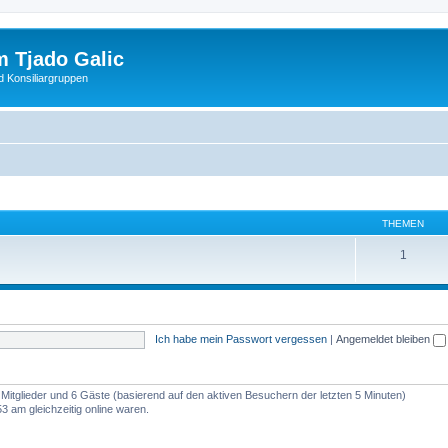
 Tjado Galic
d Konsiliargruppen
THEMEN
1
Ich habe mein Passwort vergessen
|
Angemeldet bleiben
e Mitglieder und 6 Gäste (basierend auf den aktiven Besuchern der letzten 5 Minuten)
 am gleichzeitig online waren.