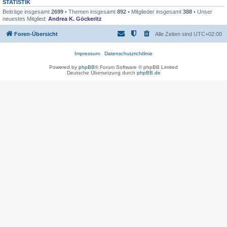
STATISTIK
Beiträge insgesamt
2699
• Themen insgesamt
892
• Mitglieder insgesamt
388
• Unser
neuestes Mitglied:
Andrea K. Göckeritz
Foren-Übersicht
Alle Zeiten sind
UTC+02:00
Impressum
Datenschutzrichtlinie
Powered by
phpBB
® Forum Software © phpBB Limited
Deutsche Übersetzung durch
phpBB.de