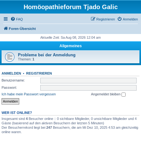
Homöopathieforum Tjado Galic
FAQ
Registrieren
Anmelden
Foren-Übersicht
Aktuelle Zeit: Sa Aug 08, 2026 12:04 am
Allgemeines
Probleme bei der Anmeldung
Themen:
1
ANMELDEN
•
REGISTRIEREN
Benutzername:
Passwort:
Ich habe mein Passwort vergessen
Angemeldet bleiben
WER IST ONLINE?
Insgesamt sind
4
Besucher online :: 0 sichtbare Mitglieder, 0 unsichtbare Mitglieder und 4
Gäste (basierend auf den aktiven Besuchern der letzten 5 Minuten)
Der Besucherrekord liegt bei
247
Besuchern, die am Mi Dez 10, 2025 4:53 am gleichzeitig
online waren.