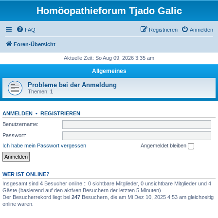
Homöopathieforum Tjado Galic
FAQ
Registrieren
Anmelden
Foren-Übersicht
Aktuelle Zeit: So Aug 09, 2026 3:35 am
Allgemeines
Probleme bei der Anmeldung
Themen:
1
ANMELDEN
•
REGISTRIEREN
Benutzername:
Passwort:
Ich habe mein Passwort vergessen
Angemeldet bleiben
WER IST ONLINE?
Insgesamt sind
4
Besucher online :: 0 sichtbare Mitglieder, 0 unsichtbare Mitglieder und 4
Gäste (basierend auf den aktiven Besuchern der letzten 5 Minuten)
Der Besucherrekord liegt bei
247
Besuchern, die am Mi Dez 10, 2025 4:53 am gleichzeitig
online waren.