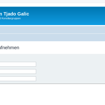
 Tjado Galic
d Konsiliargruppen
aufnehmen