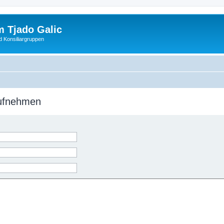
 Tjado Galic
d Konsiliargruppen
aufnehmen