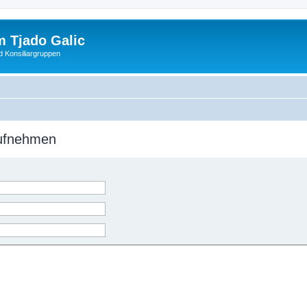
 Tjado Galic
d Konsiliargruppen
aufnehmen