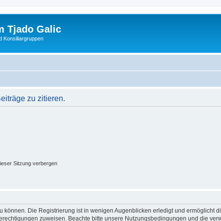
 Tjado Galic
d Konsiliargruppen
träge zu zitieren.
ieser Sitzung verbergen
 können. Die Registrierung ist in wenigen Augenblicken erledigt und ermöglicht di
 Berechtigungen zuweisen. Beachte bitte unsere Nutzungsbedingungen und die verwa