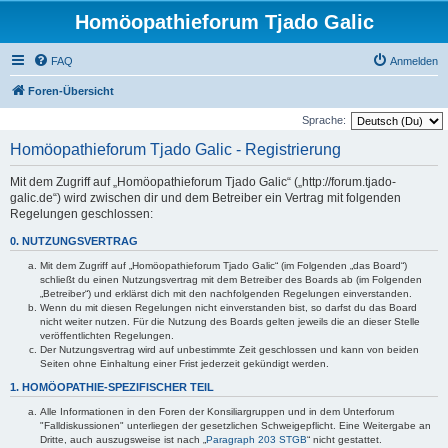
Homöopathieforum Tjado Galic
FAQ
Anmelden
Foren-Übersicht
Sprache:
Homöopathieforum Tjado Galic - Registrierung
Mit dem Zugriff auf „Homöopathieforum Tjado Galic“ („http://forum.tjado-
galic.de“) wird zwischen dir und dem Betreiber ein Vertrag mit folgenden
Regelungen geschlossen:
0. NUTZUNGSVERTRAG
Mit dem Zugriff auf „Homöopathieforum Tjado Galic“ (im Folgenden „das Board“)
schließt du einen Nutzungsvertrag mit dem Betreiber des Boards ab (im Folgenden
„Betreiber“) und erklärst dich mit den nachfolgenden Regelungen einverstanden.
Wenn du mit diesen Regelungen nicht einverstanden bist, so darfst du das Board
nicht weiter nutzen. Für die Nutzung des Boards gelten jeweils die an dieser Stelle
veröffentlichten Regelungen.
Der Nutzungsvertrag wird auf unbestimmte Zeit geschlossen und kann von beiden
Seiten ohne Einhaltung einer Frist jederzeit gekündigt werden.
1. HOMÖOPATHIE-SPEZIFISCHER TEIL
Alle Informationen in den Foren der Konsiliargruppen und in dem Unterforum
"Falldiskussionen" unterliegen der gesetzlichen Schweigepflicht. Eine Weitergabe an
Dritte, auch auszugsweise ist nach „
Paragraph 203 STGB
“ nicht gestattet.