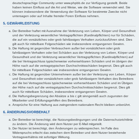
deutschsprachige Community unter www.phpbb.de zur Verfügung gestellt. Beide
haben keinen Einfluss auf die Art und Weise, wie die Software verwendet wird. Sie
können insbesondere die Verwendung der Software für bestimmte Zwecke nicht
untersagen oder auf Inhalte fremder Foren Einfluss nehmen.
5. GEWÄHRLEISTUNG
Der Betreiber haftet mit Ausnahme der Verletzung von Leben, Körper und Gesundheit
und der Verletzung wesentlicher Vertragspflichten (Kardinalpflichten) nur für Schäden,
die auf ein vorsätzliches oder grob fahrlässiges Verhalten zurückzuführen sind. Dies
gilt auch für mittelbare Folgeschäden wie insbesondere entgangenen Gewinn.
Die Haftung ist gegenüber Verbrauchern außer bei vorsätzlichem oder grob
fahrlässigem Verhalten oder bei Schäden aus der Verletzung von Leben, Körper und
Gesundheit und der Verletzung wesentlicher Vertragspflichten (Kardinalpflichten) auf
die bei Vertragsschluss typischerweise vorhersehbaren Schäden und im übrigen der
Höhe nach auf die vertragstypischen Durchschnittsschäden begrenzt. Dies gilt auch
für mittelbare Folgeschäden wie insbesondere entgangenen Gewinn.
Die Haftung ist gegenüber Unternehmern außer bei der Verletzung von Leben, Körper
und Gesundheit oder vorsätzlichem oder grob fahrlässigem Verhalten des Betreibers
auf die bei Vertragsschluss typischerweise vorhersehbaren Schäden und im Übrigen
der Höhe nach auf die vertragstypischen Durchschnittsschäden begrenzt. Dies gilt
auch für mittelbare Schäden, insbesondere entgangenen Gewinn.
Die Haftungsbegrenzung der Absätze a bis c gilt sinngemäß auch zugunsten der
Mitarbeiter und Erfüllungsgehilfen des Betreibers.
Ansprüche für eine Haftung aus zwingendem nationalem Recht bleiben unberührt.
6. ÄNDERUNGSVORBEHALT
Der Betreiber ist berechtigt, die Nutzungsbedingungen und die Datenschutzrichtlinie
zu ändern. Die Änderung wird dem Nutzer per E-Mail mitgeteilt.
Der Nutzer ist berechtigt, den Änderungen zu widersprechen. Im Falle des
Widerspruchs erlischt das zwischen dem Betreiber und dem Nutzer bestehende
Vertragsverhältnis mit sofortiger Wirkung.