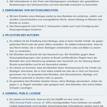
Alle Informationen in den Foren der Arbeitsgruppen unterliegen den gesetzlichen
Bestimmungen des Urheberrechtes und sind ebenfalls vertraulich zu behandeln.
2. EINRÄUMUNG VON NUTZUNGSRECHTEN
Mit dem Erstellen eines Beitrags erteilst du dem Betreiber ein einfaches, zeitlich und
räumlich unbeschränktes und unentgeltliches Recht, deinen Beitrag im Rahmen des
Boards zu nutzen.
Das Nutzungsrecht nach Punkt 2, Unterpunkt a bleibt auch nach Kündigung des
Nutzungsvertrages bestehen.
3. PFLICHTEN DES NUTZERS
Du erklärst mit der Erstellung eines Beitrags, dass er keine Inhalte enthält, die gegen
geltendes Recht oder die guten Sitten verstoßen. Du erklärst insbesondere, dass du
das Recht besitzt, die in deinen Beiträgen verwendeten Links und Bilder zu setzen
bzw. zu verwenden.
Der Betreiber des Boards übt das Hausrecht aus. Bei Verstößen gegen diese
Nutzungsbedingungen oder anderer im Board veröffentlichten Regeln kann der
Betreiber dich nach Abmahnung zeitweise oder dauerhaft von der Nutzung dieses
Boards ausschließen und dir ein Hausverbot erteilen.
Du nimmst zur Kenntnis, dass der Betreiber keine Verantwortung für die Inhalte von
Beiträgen übernimmt, die er nicht selbst erstellt hat oder die er nicht zur Kenntnis
genommen hat. Du gestattest dem Betreiber, dein Benutzerkonto, Beiträge und
Funktionen jederzeit zu löschen oder zu sperren.
Du gestattest dem Betreiber darüber hinaus, deine Beiträge abzuändern, sofern sie
gegen o. g. Regeln verstoßen oder geeignet sind, dem Betreiber oder einem Dritten
Schaden zuzufügen.
4. GENERAL PUBLIC LICENSE
Du nimmst zur Kenntnis, dass es sich bei phpBB um eine unter der „
GNU General Public License v2
“ (GPL) bereitgestellten Foren-Software von phpBB
Limited (www.phpbb.com) handelt; deutschsprachige Informationen werden durch die