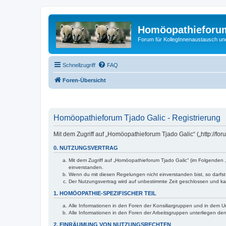
Homöopathieforum
Forum für KollegInnenaustausch un
Schnellzugriff
FAQ
Foren-Übersicht
Homöopathieforum Tjado Galic - Registrierung
Mit dem Zugriff auf „Homöopathieforum Tjado Galic“ („http://fo
0. NUTZUNGSVERTRAG
Mit dem Zugriff auf „Homöopathieforum Tjado Galic“ (im Folgenden 
einverstanden.
Wenn du mit diesen Regelungen nicht einverstanden bist, so darfst 
Der Nutzungsvertrag wird auf unbestimmte Zeit geschlossen und kan
1. HOMÖOPATHIE-SPEZIFISCHER TEIL
Alle Informationen in den Foren der Konsiliargruppen und in dem Un
Alle Informationen in den Foren der Arbeitsgruppen unterliegen de
2. EINRÄUMUNG VON NUTZUNGSRECHTEN