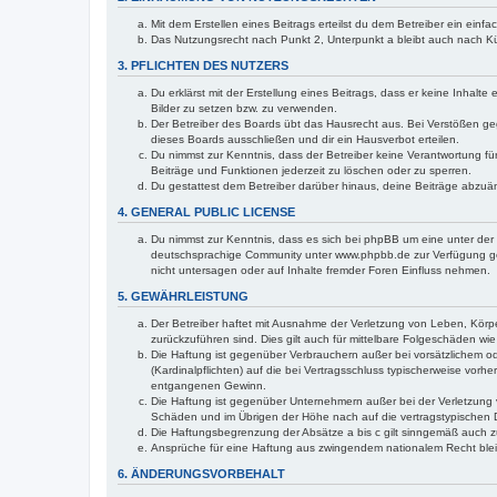
Mit dem Erstellen eines Beitrags erteilst du dem Betreiber ein ein
Das Nutzungsrecht nach Punkt 2, Unterpunkt a bleibt auch nach 
3. PFLICHTEN DES NUTZERS
Du erklärst mit der Erstellung eines Beitrags, dass er keine Inhalt
Bilder zu setzen bzw. zu verwenden.
Der Betreiber des Boards übt das Hausrecht aus. Bei Verstößen g
dieses Boards ausschließen und dir ein Hausverbot erteilen.
Du nimmst zur Kenntnis, dass der Betreiber keine Verantwortung für 
Beiträge und Funktionen jederzeit zu löschen oder zu sperren.
Du gestattest dem Betreiber darüber hinaus, deine Beiträge abzuä
4. GENERAL PUBLIC LICENSE
Du nimmst zur Kenntnis, dass es sich bei phpBB um eine unter der 
deutschsprachige Community unter www.phpbb.de zur Verfügung gest
nicht untersagen oder auf Inhalte fremder Foren Einfluss nehmen.
5. GEWÄHRLEISTUNG
Der Betreiber haftet mit Ausnahme der Verletzung von Leben, Körper
zurückzuführen sind. Dies gilt auch für mittelbare Folgeschäden 
Die Haftung ist gegenüber Verbrauchern außer bei vorsätzlichem o
(Kardinalpflichten) auf die bei Vertragsschluss typischerweise vo
entgangenen Gewinn.
Die Haftung ist gegenüber Unternehmern außer bei der Verletzung 
Schäden und im Übrigen der Höhe nach auf die vertragstypischen 
Die Haftungsbegrenzung der Absätze a bis c gilt sinngemäß auch zu
Ansprüche für eine Haftung aus zwingendem nationalem Recht blei
6. ÄNDERUNGSVORBEHALT