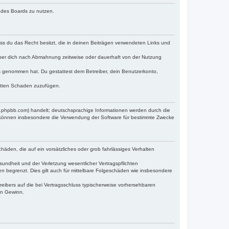
n des Boards zu nutzen.
dass du das Recht besitzt, die in deinen Beiträgen verwendeten Links und
iber dich nach Abmahnung zeitweise oder dauerhaft von der Nutzung
tnis genommen hat. Du gestattest dem Betreiber, dein Benutzerkonto,
ritten Schaden zuzufügen.
w.phpbb.com) handelt; deutschsprachige Informationen werden durch die
e können insbesondere die Verwendung der Software für bestimmte Zwecke
häden, die auf ein vorsätzliches oder grob fahrlässiges Verhalten
undheit und der Verletzung wesentlicher Vertragspflichten
n begrenzt. Dies gilt auch für mittelbare Folgeschäden wie insbesondere
eibers auf die bei Vertragsschluss typischerweise vorhersehbaren
en Gewinn.