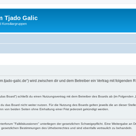
 Tjado Galic
d Konsiliargruppen
rum.tjado-galic.de“) wird zwischen dir und dem Betreiber ein Vertrag mit folgende
„das Board“) schließt du einen Nutzungsvertrag mit dem Betreiber des Boards ab (im Folgenden „
du das Board nicht weiter nutzen. Für die Nutzung des Boards gelten jeweils die an dieser Stell
n von beiden Seiten ohne Einhaltung einer Frist jederzeit gekündigt werden.
terforum "Falldiskussionen" unterliegen der gesetzlichen Schweigepflicht. Eine Weitergabe an Dr
n gesetzlichen Bestimmungen des Urheberrechtes und sind ebenfalls vertraulich zu behandeln.