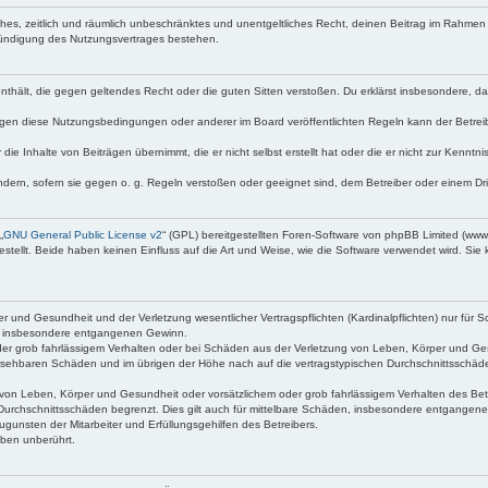
faches, zeitlich und räumlich unbeschränktes und unentgeltliches Recht, deinen Beitrag im Rahme
Kündigung des Nutzungsvertrages bestehen.
e enthält, die gegen geltendes Recht oder die guten Sitten verstoßen. Du erklärst insbesondere, 
egen diese Nutzungsbedingungen oder anderer im Board veröffentlichten Regeln kann der Betre
die Inhalte von Beiträgen übernimmt, die er nicht selbst erstellt hat oder die er nicht zur Kenn
ndern, sofern sie gegen o. g. Regeln verstoßen oder geeignet sind, dem Betreiber oder einem D
„
GNU General Public License v2
“ (GPL) bereitgestellten Foren-Software von phpBB Limited (ww
ellt. Beide haben keinen Einfluss auf die Art und Weise, wie die Software verwendet wird. Si
 und Gesundheit und der Verletzung wesentlicher Vertragspflichten (Kardinalpflichten) nur für Sc
wie insbesondere entgangenen Gewinn.
der grob fahrlässigem Verhalten oder bei Schäden aus der Verletzung von Leben, Körper und Ges
rhersehbaren Schäden und im übrigen der Höhe nach auf die vertragstypischen Durchschnittsschäde
von Leben, Körper und Gesundheit oder vorsätzlichem oder grob fahrlässigem Verhalten des Betr
Durchschnittsschäden begrenzt. Dies gilt auch für mittelbare Schäden, insbesondere entgangen
gunsten der Mitarbeiter und Erfüllungsgehilfen des Betreibers.
ben unberührt.