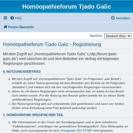
Homöopathieforum Tjado Galic
FAQ
Anmelden
Foren-Übersicht
Sprache:
Homöopathieforum Tjado Galic - Registrierung
Mit dem Zugriff auf „Homöopathieforum Tjado Galic“ („http://forum.tjado-
galic.de“) wird zwischen dir und dem Betreiber ein Vertrag mit folgenden
Regelungen geschlossen:
0. NUTZUNGSVERTRAG
Mit dem Zugriff auf „Homöopathieforum Tjado Galic“ (im Folgenden „das Board“)
schließt du einen Nutzungsvertrag mit dem Betreiber des Boards ab (im Folgenden
„Betreiber“) und erklärst dich mit den nachfolgenden Regelungen einverstanden.
Wenn du mit diesen Regelungen nicht einverstanden bist, so darfst du das Board
nicht weiter nutzen. Für die Nutzung des Boards gelten jeweils die an dieser Stelle
veröffentlichten Regelungen.
Der Nutzungsvertrag wird auf unbestimmte Zeit geschlossen und kann von beiden
Seiten ohne Einhaltung einer Frist jederzeit gekündigt werden.
1. HOMÖOPATHIE-SPEZIFISCHER TEIL
Alle Informationen in den Foren der Konsiliargruppen und in dem Unterforum
"Falldiskussionen" unterliegen der gesetzlichen Schweigepflicht. Eine Weitergabe an
Dritte, auch auszugsweise ist nach „
Paragraph 203 STGB
“ nicht gestattet.