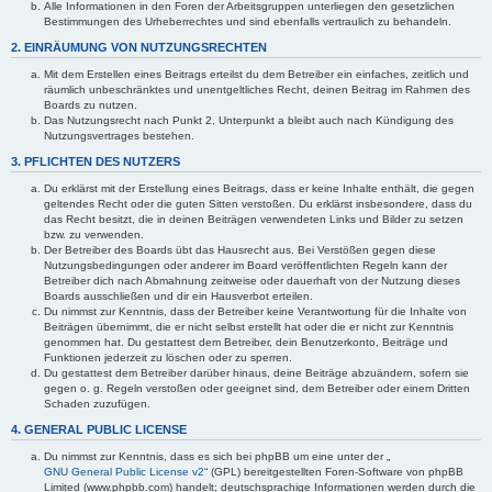
Alle Informationen in den Foren der Arbeitsgruppen unterliegen den gesetzlichen
Bestimmungen des Urheberrechtes und sind ebenfalls vertraulich zu behandeln.
2. EINRÄUMUNG VON NUTZUNGSRECHTEN
Mit dem Erstellen eines Beitrags erteilst du dem Betreiber ein einfaches, zeitlich und
räumlich unbeschränktes und unentgeltliches Recht, deinen Beitrag im Rahmen des
Boards zu nutzen.
Das Nutzungsrecht nach Punkt 2, Unterpunkt a bleibt auch nach Kündigung des
Nutzungsvertrages bestehen.
3. PFLICHTEN DES NUTZERS
Du erklärst mit der Erstellung eines Beitrags, dass er keine Inhalte enthält, die gegen
geltendes Recht oder die guten Sitten verstoßen. Du erklärst insbesondere, dass du
das Recht besitzt, die in deinen Beiträgen verwendeten Links und Bilder zu setzen
bzw. zu verwenden.
Der Betreiber des Boards übt das Hausrecht aus. Bei Verstößen gegen diese
Nutzungsbedingungen oder anderer im Board veröffentlichten Regeln kann der
Betreiber dich nach Abmahnung zeitweise oder dauerhaft von der Nutzung dieses
Boards ausschließen und dir ein Hausverbot erteilen.
Du nimmst zur Kenntnis, dass der Betreiber keine Verantwortung für die Inhalte von
Beiträgen übernimmt, die er nicht selbst erstellt hat oder die er nicht zur Kenntnis
genommen hat. Du gestattest dem Betreiber, dein Benutzerkonto, Beiträge und
Funktionen jederzeit zu löschen oder zu sperren.
Du gestattest dem Betreiber darüber hinaus, deine Beiträge abzuändern, sofern sie
gegen o. g. Regeln verstoßen oder geeignet sind, dem Betreiber oder einem Dritten
Schaden zuzufügen.
4. GENERAL PUBLIC LICENSE
Du nimmst zur Kenntnis, dass es sich bei phpBB um eine unter der „
GNU General Public License v2
“ (GPL) bereitgestellten Foren-Software von phpBB
Limited (www.phpbb.com) handelt; deutschsprachige Informationen werden durch die