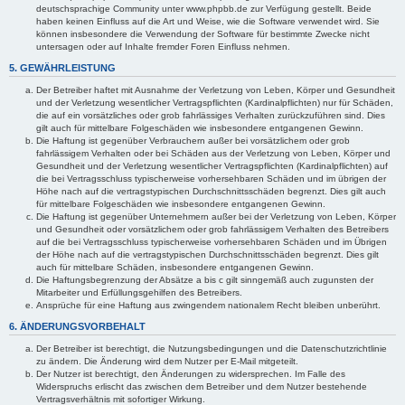
deutschsprachige Community unter www.phpbb.de zur Verfügung gestellt. Beide
haben keinen Einfluss auf die Art und Weise, wie die Software verwendet wird. Sie
können insbesondere die Verwendung der Software für bestimmte Zwecke nicht
untersagen oder auf Inhalte fremder Foren Einfluss nehmen.
5. GEWÄHRLEISTUNG
Der Betreiber haftet mit Ausnahme der Verletzung von Leben, Körper und Gesundheit
und der Verletzung wesentlicher Vertragspflichten (Kardinalpflichten) nur für Schäden,
die auf ein vorsätzliches oder grob fahrlässiges Verhalten zurückzuführen sind. Dies
gilt auch für mittelbare Folgeschäden wie insbesondere entgangenen Gewinn.
Die Haftung ist gegenüber Verbrauchern außer bei vorsätzlichem oder grob
fahrlässigem Verhalten oder bei Schäden aus der Verletzung von Leben, Körper und
Gesundheit und der Verletzung wesentlicher Vertragspflichten (Kardinalpflichten) auf
die bei Vertragsschluss typischerweise vorhersehbaren Schäden und im übrigen der
Höhe nach auf die vertragstypischen Durchschnittsschäden begrenzt. Dies gilt auch
für mittelbare Folgeschäden wie insbesondere entgangenen Gewinn.
Die Haftung ist gegenüber Unternehmern außer bei der Verletzung von Leben, Körper
und Gesundheit oder vorsätzlichem oder grob fahrlässigem Verhalten des Betreibers
auf die bei Vertragsschluss typischerweise vorhersehbaren Schäden und im Übrigen
der Höhe nach auf die vertragstypischen Durchschnittsschäden begrenzt. Dies gilt
auch für mittelbare Schäden, insbesondere entgangenen Gewinn.
Die Haftungsbegrenzung der Absätze a bis c gilt sinngemäß auch zugunsten der
Mitarbeiter und Erfüllungsgehilfen des Betreibers.
Ansprüche für eine Haftung aus zwingendem nationalem Recht bleiben unberührt.
6. ÄNDERUNGSVORBEHALT
Der Betreiber ist berechtigt, die Nutzungsbedingungen und die Datenschutzrichtlinie
zu ändern. Die Änderung wird dem Nutzer per E-Mail mitgeteilt.
Der Nutzer ist berechtigt, den Änderungen zu widersprechen. Im Falle des
Widerspruchs erlischt das zwischen dem Betreiber und dem Nutzer bestehende
Vertragsverhältnis mit sofortiger Wirkung.