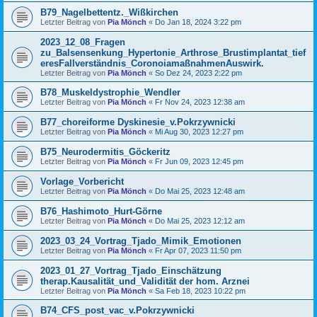
B79_Nagelbettentz._Wißkirchen
Letzter Beitrag von
Pia Mönch
«
Do Jan 18, 2024 3:22 pm
2023_12_08_Fragen
zu_Balsensenkung_Hypertonie_Arthrose_Brustimplantat_tief
eresFallverständnis_CoronoiamaßnahmenAuswirk.
Letzter Beitrag von
Pia Mönch
«
So Dez 24, 2023 2:22 pm
B78_Muskeldystrophie_Wendler
Letzter Beitrag von
Pia Mönch
«
Fr Nov 24, 2023 12:38 am
B77_choreiforme Dyskinesie_v.Pokrzywnicki
Letzter Beitrag von
Pia Mönch
«
Mi Aug 30, 2023 12:27 pm
B75_Neurodermitis_Göckeritz
Letzter Beitrag von
Pia Mönch
«
Fr Jun 09, 2023 12:45 pm
Vorlage_Vorbericht
Letzter Beitrag von
Pia Mönch
«
Do Mai 25, 2023 12:48 am
B76_Hashimoto_Hurt-Görne
Letzter Beitrag von
Pia Mönch
«
Do Mai 25, 2023 12:12 am
2023_03_24_Vortrag_Tjado_Mimik_Emotionen
Letzter Beitrag von
Pia Mönch
«
Fr Apr 07, 2023 11:50 pm
2023_01_27_Vortrag_Tjado_Einschätzung
therap.Kausalität_und_Validität der hom. Arznei
Letzter Beitrag von
Pia Mönch
«
Sa Feb 18, 2023 10:22 pm
B74_CFS_post_vac_v.Pokrzywnicki