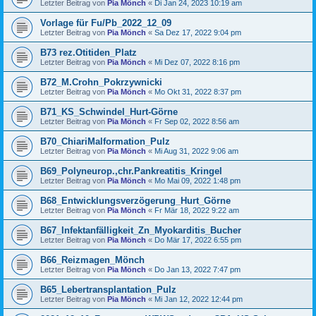
Letzter Beitrag von
Pia Mönch
«
Di Jan 24, 2023 10:19 am
Vorlage für Fu/Pb_2022_12_09
Letzter Beitrag von
Pia Mönch
«
Sa Dez 17, 2022 9:04 pm
B73 rez.Otitiden_Platz
Letzter Beitrag von
Pia Mönch
«
Mi Dez 07, 2022 8:16 pm
B72_M.Crohn_Pokrzywnicki
Letzter Beitrag von
Pia Mönch
«
Mo Okt 31, 2022 8:37 pm
B71_KS_Schwindel_Hurt-Görne
Letzter Beitrag von
Pia Mönch
«
Fr Sep 02, 2022 8:56 am
B70_ChiariMalformation_Pulz
Letzter Beitrag von
Pia Mönch
«
Mi Aug 31, 2022 9:06 am
B69_Polyneurop.,chr.Pankreatitis_Kringel
Letzter Beitrag von
Pia Mönch
«
Mo Mai 09, 2022 1:48 pm
B68_Entwicklungsverzögerung_Hurt_Görne
Letzter Beitrag von
Pia Mönch
«
Fr Mär 18, 2022 9:22 am
B67_Infektanfälligkeit_Zn_Myokarditis_Bucher
Letzter Beitrag von
Pia Mönch
«
Do Mär 17, 2022 6:55 pm
B66_Reizmagen_Mönch
Letzter Beitrag von
Pia Mönch
«
Do Jan 13, 2022 7:47 pm
B65_Lebertransplantation_Pulz
Letzter Beitrag von
Pia Mönch
«
Mi Jan 12, 2022 12:44 pm