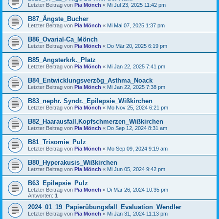
Letzter Beitrag von
Pia Mönch
«
Mi Jul 23, 2025 11:42 pm
B87_Ängste_Bucher
Letzter Beitrag von
Pia Mönch
«
Mi Mai 07, 2025 1:37 pm
B86_Ovarial-Ca_Mönch
Letzter Beitrag von
Pia Mönch
«
Do Mär 20, 2025 6:19 pm
B85_Angsterkrk._Platz
Letzter Beitrag von
Pia Mönch
«
Mi Jan 22, 2025 7:41 pm
B84_Entwicklungsverzög_Asthma_Noack
Letzter Beitrag von
Pia Mönch
«
Mi Jan 22, 2025 7:38 pm
B83_nephr. Syndr._Epilepsie_Wißkirchen
Letzter Beitrag von
Pia Mönch
«
Mo Nov 25, 2024 6:21 pm
B82_Haarausfall,Kopfschmerzen_Wißkirchen
Letzter Beitrag von
Pia Mönch
«
Do Sep 12, 2024 8:31 am
B81_Trisomie_Pulz
Letzter Beitrag von
Pia Mönch
«
Mo Sep 09, 2024 9:19 am
B80_Hyperakusis_Wißkirchen
Letzter Beitrag von
Pia Mönch
«
Mi Jun 05, 2024 9:42 pm
B63_Epilepsie_Pulz
Letzter Beitrag von
Pia Mönch
«
Di Mär 26, 2024 10:35 pm
Antworten:
1
2024_01_19_Papierübungsfall_Evaluation_Wendler
Letzter Beitrag von
Pia Mönch
«
Mi Jan 31, 2024 11:13 pm