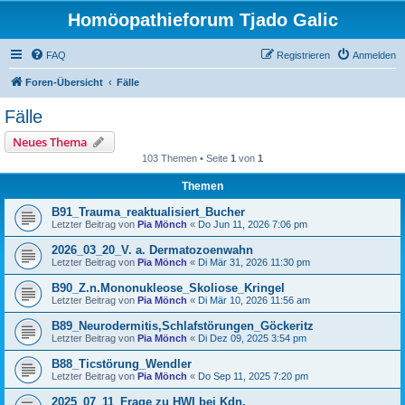
Homöopathieforum Tjado Galic
FAQ
Registrieren
Anmelden
Foren-Übersicht
Fälle
Fälle
Neues Thema
103 Themen • Seite
1
von
1
Themen
B91_Trauma_reaktualisiert_Bucher
Letzter Beitrag von
Pia Mönch
«
Do Jun 11, 2026 7:06 pm
2026_03_20_V. a. Dermatozoenwahn
Letzter Beitrag von
Pia Mönch
«
Di Mär 31, 2026 11:30 pm
B90_Z.n.Mononukleose_Skoliose_Kringel
Letzter Beitrag von
Pia Mönch
«
Di Mär 10, 2026 11:56 am
B89_Neurodermitis,Schlafstörungen_Göckeritz
Letzter Beitrag von
Pia Mönch
«
Di Dez 09, 2025 3:54 pm
B88_Ticstörung_Wendler
Letzter Beitrag von
Pia Mönch
«
Do Sep 11, 2025 7:20 pm
2025_07_11_Frage zu HWI bei Kdn.