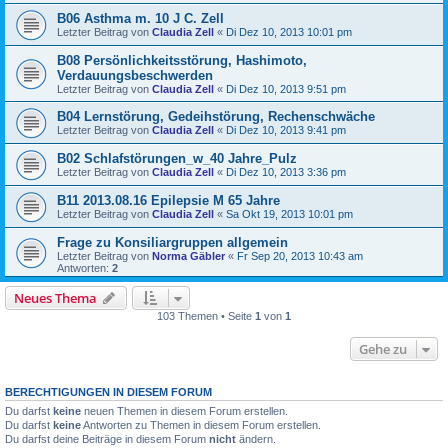
B06 Asthma m. 10 J C. Zell
Letzter Beitrag von
Claudia Zell
«
Di Dez 10, 2013 10:01 pm
B08 Persönlichkeitsstörung, Hashimoto,
Verdauungsbeschwerden
Letzter Beitrag von
Claudia Zell
«
Di Dez 10, 2013 9:51 pm
B04 Lernstörung, Gedeihstörung, Rechenschwäche
Letzter Beitrag von
Claudia Zell
«
Di Dez 10, 2013 9:41 pm
B02 Schlafstörungen_w_40 Jahre_Pulz
Letzter Beitrag von
Claudia Zell
«
Di Dez 10, 2013 3:36 pm
B11 2013.08.16 Epilepsie M 65 Jahre
Letzter Beitrag von
Claudia Zell
«
Sa Okt 19, 2013 10:01 pm
Frage zu Konsiliargruppen allgemein
Letzter Beitrag von
Norma Gäbler
«
Fr Sep 20, 2013 10:43 am
Antworten:
2
Neues Thema
103 Themen • Seite
1
von
1
Gehe zu
BERECHTIGUNGEN IN DIESEM FORUM
Du darfst
keine
neuen Themen in diesem Forum erstellen.
Du darfst
keine
Antworten zu Themen in diesem Forum erstellen.
Du darfst deine Beiträge in diesem Forum
nicht
ändern.