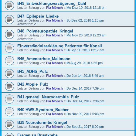
B49_Entwicklungsverzögerung_Dahl
Letzter Beitrag von
Pia Mönch
«
Mo Dez 10, 2018 12:18 pm
B47_Epilepsie_Liedke
Letzter Beitrag von
Pia Mönch
«
So Dez 02, 2018 1:13 pm
Antworten:
2
B48_Polyneuropathie_Kringel
Letzter Beitrag von
Pia Mönch
«
Mo Nov 26, 2018 12:23 am
Antworten:
1
Einverständniserklärung Patienten für Konsil
Letzter Beitrag von
Pia Mönch
«
Di Sep 11, 2018 12:17 am
B46_Amenorrhoe_Mallmann
Letzter Beitrag von
Pia Mönch
«
Mi Aug 29, 2018 4:56 pm
B45_ADHS_Pulz
Letzter Beitrag von
Pia Mönch
«
Do Jun 14, 2018 8:49 am
B42 Atopie_Pulz
Letzter Beitrag von
Pia Mönch
«
Do Dez 14, 2017 7:39 pm
B41 general. Neurodermitis_Pulz
Letzter Beitrag von
Pia Mönch
«
Do Dez 14, 2017 7:36 pm
B40 HWS-Syndrom_Bucher
Letzter Beitrag von
Pia Mönch
«
Do Nov 09, 2017 5:03 pm
B39 Neurodermitis Kringel
Letzter Beitrag von
Pia Mönch
«
Do Sep 21, 2017 8:00 pm
Fragen zu Brustkrebs