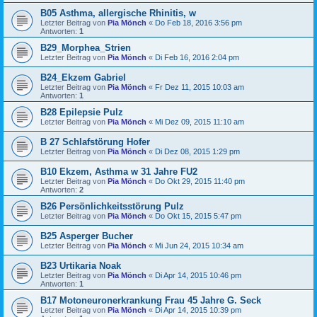
B05 Asthma, allergische Rhinitis, w
Letzter Beitrag von
Pia Mönch
«
Do Feb 18, 2016 3:56 pm
Antworten:
1
B29_Morphea_Strien
Letzter Beitrag von
Pia Mönch
«
Di Feb 16, 2016 2:04 pm
B24_Ekzem Gabriel
Letzter Beitrag von
Pia Mönch
«
Fr Dez 11, 2015 10:03 am
Antworten:
1
B28 Epilepsie Pulz
Letzter Beitrag von
Pia Mönch
«
Mi Dez 09, 2015 11:10 am
B 27 Schlafstörung Hofer
Letzter Beitrag von
Pia Mönch
«
Di Dez 08, 2015 1:29 pm
B10 Ekzem, Asthma w 31 Jahre FU2
Letzter Beitrag von
Pia Mönch
«
Do Okt 29, 2015 11:40 pm
Antworten:
2
B26 Persönlichkeitsstörung Pulz
Letzter Beitrag von
Pia Mönch
«
Do Okt 15, 2015 5:47 pm
B25 Asperger Bucher
Letzter Beitrag von
Pia Mönch
«
Mi Jun 24, 2015 10:34 am
B23 Urtikaria Noak
Letzter Beitrag von
Pia Mönch
«
Di Apr 14, 2015 10:46 pm
Antworten:
1
B17 Motoneuronerkrankung Frau 45 Jahre G. Seck
Letzter Beitrag von
Pia Mönch
«
Di Apr 14, 2015 10:39 pm