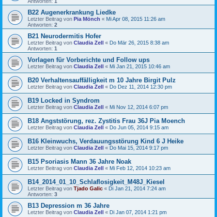
Antworten:
1
B22 Augenerkrankung Liedke
Letzter Beitrag von
Pia Mönch
«
Mi Apr 08, 2015 11:26 am
Antworten:
2
B21 Neurodermitis Hofer
Letzter Beitrag von
Claudia Zell
«
Do Mär 26, 2015 8:38 am
Antworten:
1
Vorlagen für Vorberichte und Follow ups
Letzter Beitrag von
Claudia Zell
«
Mi Jan 21, 2015 10:46 am
B20 Verhaltensauffälligkeit m 10 Jahre Birgit Pulz
Letzter Beitrag von
Claudia Zell
«
Do Dez 11, 2014 12:30 pm
B19 Locked in Syndrom
Letzter Beitrag von
Claudia Zell
«
Mi Nov 12, 2014 6:07 pm
B18 Angststörung, rez. Zystitis Frau 36J Pia Moench
Letzter Beitrag von
Claudia Zell
«
Do Jun 05, 2014 9:15 am
B16 Kleinwuchs, Verdauungsstörung Kind 6 J Heike
Letzter Beitrag von
Claudia Zell
«
Do Mai 15, 2014 9:17 pm
B15 Psoriasis Mann 36 Jahre Noak
Letzter Beitrag von
Claudia Zell
«
Mi Feb 12, 2014 10:23 am
B14_2014_01_10_Schlaflosigkeit_M48J_Kiesel
Letzter Beitrag von
Tjado Galic
«
Di Jan 21, 2014 7:24 am
Antworten:
3
B13 Depression m 36 Jahre
Letzter Beitrag von
Claudia Zell
«
Di Jan 07, 2014 1:21 pm