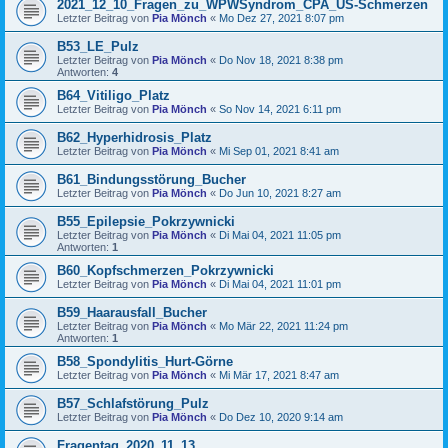
2021_12_10_Fragen_zu_WPWSyndrom_CPA_US-Schmerzen
Letzter Beitrag von
Pia Mönch
«
Mo Dez 27, 2021 8:07 pm
B53_LE_Pulz
Letzter Beitrag von
Pia Mönch
«
Do Nov 18, 2021 8:38 pm
Antworten:
4
B64_Vitiligo_Platz
Letzter Beitrag von
Pia Mönch
«
So Nov 14, 2021 6:11 pm
B62_Hyperhidrosis_Platz
Letzter Beitrag von
Pia Mönch
«
Mi Sep 01, 2021 8:41 am
B61_Bindungsstörung_Bucher
Letzter Beitrag von
Pia Mönch
«
Do Jun 10, 2021 8:27 am
B55_Epilepsie_Pokrzywnicki
Letzter Beitrag von
Pia Mönch
«
Di Mai 04, 2021 11:05 pm
Antworten:
1
B60_Kopfschmerzen_Pokrzywnicki
Letzter Beitrag von
Pia Mönch
«
Di Mai 04, 2021 11:01 pm
B59_Haarausfall_Bucher
Letzter Beitrag von
Pia Mönch
«
Mo Mär 22, 2021 11:24 pm
Antworten:
1
B58_Spondylitis_Hurt-Görne
Letzter Beitrag von
Pia Mönch
«
Mi Mär 17, 2021 8:47 am
B57_Schlafstörung_Pulz
Letzter Beitrag von
Pia Mönch
«
Do Dez 10, 2020 9:14 am
Fragentag_2020_11_13