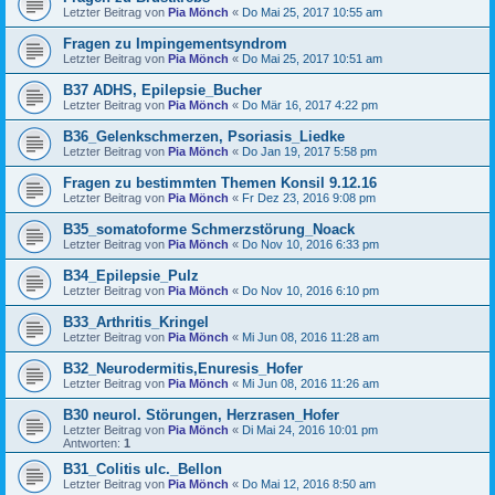
Letzter Beitrag von
Pia Mönch
«
Do Mai 25, 2017 10:55 am
Fragen zu Impingementsyndrom
Letzter Beitrag von
Pia Mönch
«
Do Mai 25, 2017 10:51 am
B37 ADHS, Epilepsie_Bucher
Letzter Beitrag von
Pia Mönch
«
Do Mär 16, 2017 4:22 pm
B36_Gelenkschmerzen, Psoriasis_Liedke
Letzter Beitrag von
Pia Mönch
«
Do Jan 19, 2017 5:58 pm
Fragen zu bestimmten Themen Konsil 9.12.16
Letzter Beitrag von
Pia Mönch
«
Fr Dez 23, 2016 9:08 pm
B35_somatoforme Schmerzstörung_Noack
Letzter Beitrag von
Pia Mönch
«
Do Nov 10, 2016 6:33 pm
B34_Epilepsie_Pulz
Letzter Beitrag von
Pia Mönch
«
Do Nov 10, 2016 6:10 pm
B33_Arthritis_Kringel
Letzter Beitrag von
Pia Mönch
«
Mi Jun 08, 2016 11:28 am
B32_Neurodermitis,Enuresis_Hofer
Letzter Beitrag von
Pia Mönch
«
Mi Jun 08, 2016 11:26 am
B30 neurol. Störungen, Herzrasen_Hofer
Letzter Beitrag von
Pia Mönch
«
Di Mai 24, 2016 10:01 pm
Antworten:
1
B31_Colitis ulc._Bellon
Letzter Beitrag von
Pia Mönch
«
Do Mai 12, 2016 8:50 am