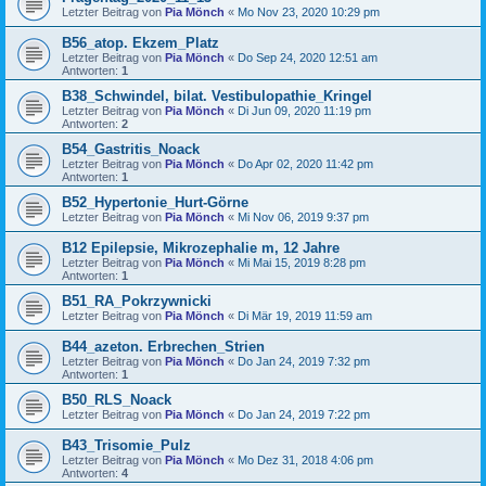
Letzter Beitrag von
Pia Mönch
«
Mo Nov 23, 2020 10:29 pm
B56_atop. Ekzem_Platz
Letzter Beitrag von
Pia Mönch
«
Do Sep 24, 2020 12:51 am
Antworten:
1
B38_Schwindel, bilat. Vestibulopathie_Kringel
Letzter Beitrag von
Pia Mönch
«
Di Jun 09, 2020 11:19 pm
Antworten:
2
B54_Gastritis_Noack
Letzter Beitrag von
Pia Mönch
«
Do Apr 02, 2020 11:42 pm
Antworten:
1
B52_Hypertonie_Hurt-Görne
Letzter Beitrag von
Pia Mönch
«
Mi Nov 06, 2019 9:37 pm
B12 Epilepsie, Mikrozephalie m, 12 Jahre
Letzter Beitrag von
Pia Mönch
«
Mi Mai 15, 2019 8:28 pm
Antworten:
1
B51_RA_Pokrzywnicki
Letzter Beitrag von
Pia Mönch
«
Di Mär 19, 2019 11:59 am
B44_azeton. Erbrechen_Strien
Letzter Beitrag von
Pia Mönch
«
Do Jan 24, 2019 7:32 pm
Antworten:
1
B50_RLS_Noack
Letzter Beitrag von
Pia Mönch
«
Do Jan 24, 2019 7:22 pm
B43_Trisomie_Pulz
Letzter Beitrag von
Pia Mönch
«
Mo Dez 31, 2018 4:06 pm
Antworten:
4