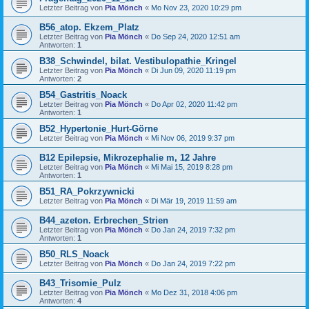
Letzter Beitrag von
Pia Mönch
«
Mo Nov 23, 2020 10:29 pm
B56_atop. Ekzem_Platz
Letzter Beitrag von
Pia Mönch
«
Do Sep 24, 2020 12:51 am
Antworten:
1
B38_Schwindel, bilat. Vestibulopathie_Kringel
Letzter Beitrag von
Pia Mönch
«
Di Jun 09, 2020 11:19 pm
Antworten:
2
B54_Gastritis_Noack
Letzter Beitrag von
Pia Mönch
«
Do Apr 02, 2020 11:42 pm
Antworten:
1
B52_Hypertonie_Hurt-Görne
Letzter Beitrag von
Pia Mönch
«
Mi Nov 06, 2019 9:37 pm
B12 Epilepsie, Mikrozephalie m, 12 Jahre
Letzter Beitrag von
Pia Mönch
«
Mi Mai 15, 2019 8:28 pm
Antworten:
1
B51_RA_Pokrzywnicki
Letzter Beitrag von
Pia Mönch
«
Di Mär 19, 2019 11:59 am
B44_azeton. Erbrechen_Strien
Letzter Beitrag von
Pia Mönch
«
Do Jan 24, 2019 7:32 pm
Antworten:
1
B50_RLS_Noack
Letzter Beitrag von
Pia Mönch
«
Do Jan 24, 2019 7:22 pm
B43_Trisomie_Pulz
Letzter Beitrag von
Pia Mönch
«
Mo Dez 31, 2018 4:06 pm
Antworten:
4