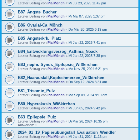
Letzter Beitrag von
Pia Mönch
«
Mi Jul 23, 2025 11:42 pm
B87_Ängste_Bucher
Letzter Beitrag von
Pia Mönch
«
Mi Mai 07, 2025 1:37 pm
B86_Ovarial-Ca_Mönch
Letzter Beitrag von
Pia Mönch
«
Do Mär 20, 2025 6:19 pm
B85_Angsterkrk._Platz
Letzter Beitrag von
Pia Mönch
«
Mi Jan 22, 2025 7:41 pm
B84_Entwicklungsverzög_Asthma_Noack
Letzter Beitrag von
Pia Mönch
«
Mi Jan 22, 2025 7:38 pm
B83_nephr. Syndr._Epilepsie_Wißkirchen
Letzter Beitrag von
Pia Mönch
«
Mo Nov 25, 2024 6:21 pm
B82_Haarausfall,Kopfschmerzen_Wißkirchen
Letzter Beitrag von
Pia Mönch
«
Do Sep 12, 2024 8:31 am
B81_Trisomie_Pulz
Letzter Beitrag von
Pia Mönch
«
Mo Sep 09, 2024 9:19 am
B80_Hyperakusis_Wißkirchen
Letzter Beitrag von
Pia Mönch
«
Mi Jun 05, 2024 9:42 pm
B63_Epilepsie_Pulz
Letzter Beitrag von
Pia Mönch
«
Di Mär 26, 2024 10:35 pm
Antworten:
1
2024_01_19_Papierübungsfall_Evaluation_Wendler
Letzter Beitrag von
Pia Mönch
«
Mi Jan 31, 2024 11:13 pm