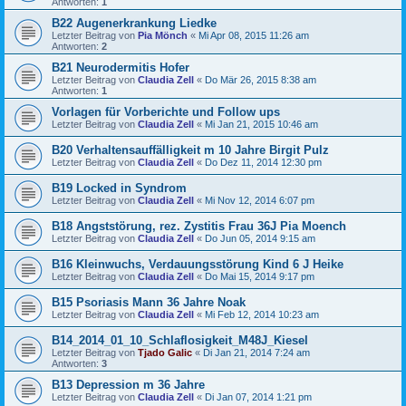
Antworten:
1
B22 Augenerkrankung Liedke
Letzter Beitrag von
Pia Mönch
«
Mi Apr 08, 2015 11:26 am
Antworten:
2
B21 Neurodermitis Hofer
Letzter Beitrag von
Claudia Zell
«
Do Mär 26, 2015 8:38 am
Antworten:
1
Vorlagen für Vorberichte und Follow ups
Letzter Beitrag von
Claudia Zell
«
Mi Jan 21, 2015 10:46 am
B20 Verhaltensauffälligkeit m 10 Jahre Birgit Pulz
Letzter Beitrag von
Claudia Zell
«
Do Dez 11, 2014 12:30 pm
B19 Locked in Syndrom
Letzter Beitrag von
Claudia Zell
«
Mi Nov 12, 2014 6:07 pm
B18 Angststörung, rez. Zystitis Frau 36J Pia Moench
Letzter Beitrag von
Claudia Zell
«
Do Jun 05, 2014 9:15 am
B16 Kleinwuchs, Verdauungsstörung Kind 6 J Heike
Letzter Beitrag von
Claudia Zell
«
Do Mai 15, 2014 9:17 pm
B15 Psoriasis Mann 36 Jahre Noak
Letzter Beitrag von
Claudia Zell
«
Mi Feb 12, 2014 10:23 am
B14_2014_01_10_Schlaflosigkeit_M48J_Kiesel
Letzter Beitrag von
Tjado Galic
«
Di Jan 21, 2014 7:24 am
Antworten:
3
B13 Depression m 36 Jahre
Letzter Beitrag von
Claudia Zell
«
Di Jan 07, 2014 1:21 pm