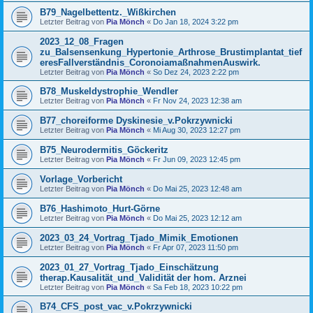
B79_Nagelbettentz._Wißkirchen
Letzter Beitrag von
Pia Mönch
«
Do Jan 18, 2024 3:22 pm
2023_12_08_Fragen
zu_Balsensenkung_Hypertonie_Arthrose_Brustimplantat_tief
eresFallverständnis_CoronoiamaßnahmenAuswirk.
Letzter Beitrag von
Pia Mönch
«
So Dez 24, 2023 2:22 pm
B78_Muskeldystrophie_Wendler
Letzter Beitrag von
Pia Mönch
«
Fr Nov 24, 2023 12:38 am
B77_choreiforme Dyskinesie_v.Pokrzywnicki
Letzter Beitrag von
Pia Mönch
«
Mi Aug 30, 2023 12:27 pm
B75_Neurodermitis_Göckeritz
Letzter Beitrag von
Pia Mönch
«
Fr Jun 09, 2023 12:45 pm
Vorlage_Vorbericht
Letzter Beitrag von
Pia Mönch
«
Do Mai 25, 2023 12:48 am
B76_Hashimoto_Hurt-Görne
Letzter Beitrag von
Pia Mönch
«
Do Mai 25, 2023 12:12 am
2023_03_24_Vortrag_Tjado_Mimik_Emotionen
Letzter Beitrag von
Pia Mönch
«
Fr Apr 07, 2023 11:50 pm
2023_01_27_Vortrag_Tjado_Einschätzung
therap.Kausalität_und_Validität der hom. Arznei
Letzter Beitrag von
Pia Mönch
«
Sa Feb 18, 2023 10:22 pm
B74_CFS_post_vac_v.Pokrzywnicki