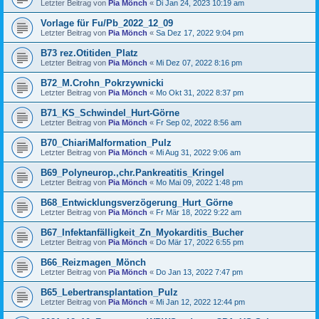
Letzter Beitrag von
Pia Mönch
«
Di Jan 24, 2023 10:19 am
Vorlage für Fu/Pb_2022_12_09
Letzter Beitrag von
Pia Mönch
«
Sa Dez 17, 2022 9:04 pm
B73 rez.Otitiden_Platz
Letzter Beitrag von
Pia Mönch
«
Mi Dez 07, 2022 8:16 pm
B72_M.Crohn_Pokrzywnicki
Letzter Beitrag von
Pia Mönch
«
Mo Okt 31, 2022 8:37 pm
B71_KS_Schwindel_Hurt-Görne
Letzter Beitrag von
Pia Mönch
«
Fr Sep 02, 2022 8:56 am
B70_ChiariMalformation_Pulz
Letzter Beitrag von
Pia Mönch
«
Mi Aug 31, 2022 9:06 am
B69_Polyneurop.,chr.Pankreatitis_Kringel
Letzter Beitrag von
Pia Mönch
«
Mo Mai 09, 2022 1:48 pm
B68_Entwicklungsverzögerung_Hurt_Görne
Letzter Beitrag von
Pia Mönch
«
Fr Mär 18, 2022 9:22 am
B67_Infektanfälligkeit_Zn_Myokarditis_Bucher
Letzter Beitrag von
Pia Mönch
«
Do Mär 17, 2022 6:55 pm
B66_Reizmagen_Mönch
Letzter Beitrag von
Pia Mönch
«
Do Jan 13, 2022 7:47 pm
B65_Lebertransplantation_Pulz
Letzter Beitrag von
Pia Mönch
«
Mi Jan 12, 2022 12:44 pm