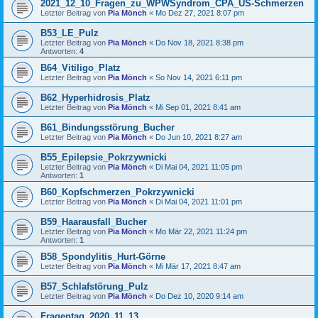
2021_12_10_Fragen_zu_WPWSyndrom_CPA_US-Schmerzen
Letzter Beitrag von
Pia Mönch
«
Mo Dez 27, 2021 8:07 pm
B53_LE_Pulz
Letzter Beitrag von
Pia Mönch
«
Do Nov 18, 2021 8:38 pm
Antworten:
4
B64_Vitiligo_Platz
Letzter Beitrag von
Pia Mönch
«
So Nov 14, 2021 6:11 pm
B62_Hyperhidrosis_Platz
Letzter Beitrag von
Pia Mönch
«
Mi Sep 01, 2021 8:41 am
B61_Bindungsstörung_Bucher
Letzter Beitrag von
Pia Mönch
«
Do Jun 10, 2021 8:27 am
B55_Epilepsie_Pokrzywnicki
Letzter Beitrag von
Pia Mönch
«
Di Mai 04, 2021 11:05 pm
Antworten:
1
B60_Kopfschmerzen_Pokrzywnicki
Letzter Beitrag von
Pia Mönch
«
Di Mai 04, 2021 11:01 pm
B59_Haarausfall_Bucher
Letzter Beitrag von
Pia Mönch
«
Mo Mär 22, 2021 11:24 pm
Antworten:
1
B58_Spondylitis_Hurt-Görne
Letzter Beitrag von
Pia Mönch
«
Mi Mär 17, 2021 8:47 am
B57_Schlafstörung_Pulz
Letzter Beitrag von
Pia Mönch
«
Do Dez 10, 2020 9:14 am
Fragentag_2020_11_13