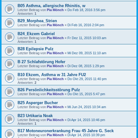
B05 Asthma, allergische Rhinitis, w
Letzter Beitrag von
Pia Mönch
«
Do Feb 18, 2016 3:56 pm
Antworten:
1
B29_Morphea_Strien
Letzter Beitrag von
Pia Mönch
«
Di Feb 16, 2016 2:04 pm
B24_Ekzem Gabriel
Letzter Beitrag von
Pia Mönch
«
Fr Dez 11, 2015 10:03 am
Antworten:
1
B28 Epilepsie Pulz
Letzter Beitrag von
Pia Mönch
«
Mi Dez 09, 2015 11:10 am
B 27 Schlafstörung Hofer
Letzter Beitrag von
Pia Mönch
«
Di Dez 08, 2015 1:29 pm
B10 Ekzem, Asthma w 31 Jahre FU2
Letzter Beitrag von
Pia Mönch
«
Do Okt 29, 2015 11:40 pm
Antworten:
2
B26 Persönlichkeitsstörung Pulz
Letzter Beitrag von
Pia Mönch
«
Do Okt 15, 2015 5:47 pm
B25 Asperger Bucher
Letzter Beitrag von
Pia Mönch
«
Mi Jun 24, 2015 10:34 am
B23 Urtikaria Noak
Letzter Beitrag von
Pia Mönch
«
Di Apr 14, 2015 10:46 pm
Antworten:
1
B17 Motoneuronerkrankung Frau 45 Jahre G. Seck
Letzter Beitrag von
Pia Mönch
«
Di Apr 14, 2015 10:39 pm