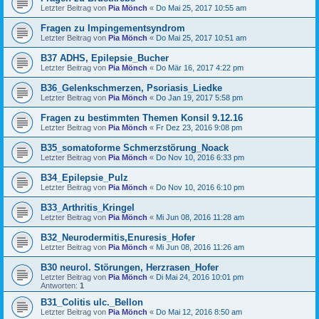
Letzter Beitrag von
Pia Mönch
«
Do Mai 25, 2017 10:55 am
Fragen zu Impingementsyndrom
Letzter Beitrag von
Pia Mönch
«
Do Mai 25, 2017 10:51 am
B37 ADHS, Epilepsie_Bucher
Letzter Beitrag von
Pia Mönch
«
Do Mär 16, 2017 4:22 pm
B36_Gelenkschmerzen, Psoriasis_Liedke
Letzter Beitrag von
Pia Mönch
«
Do Jan 19, 2017 5:58 pm
Fragen zu bestimmten Themen Konsil 9.12.16
Letzter Beitrag von
Pia Mönch
«
Fr Dez 23, 2016 9:08 pm
B35_somatoforme Schmerzstörung_Noack
Letzter Beitrag von
Pia Mönch
«
Do Nov 10, 2016 6:33 pm
B34_Epilepsie_Pulz
Letzter Beitrag von
Pia Mönch
«
Do Nov 10, 2016 6:10 pm
B33_Arthritis_Kringel
Letzter Beitrag von
Pia Mönch
«
Mi Jun 08, 2016 11:28 am
B32_Neurodermitis,Enuresis_Hofer
Letzter Beitrag von
Pia Mönch
«
Mi Jun 08, 2016 11:26 am
B30 neurol. Störungen, Herzrasen_Hofer
Letzter Beitrag von
Pia Mönch
«
Di Mai 24, 2016 10:01 pm
Antworten:
1
B31_Colitis ulc._Bellon
Letzter Beitrag von
Pia Mönch
«
Do Mai 12, 2016 8:50 am