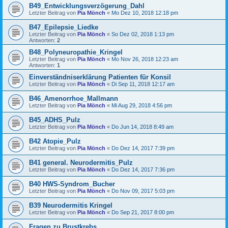
B49_Entwicklungsverzögerung_Dahl
Letzter Beitrag von
Pia Mönch
«
Mo Dez 10, 2018 12:18 pm
B47_Epilepsie_Liedke
Letzter Beitrag von
Pia Mönch
«
So Dez 02, 2018 1:13 pm
Antworten:
2
B48_Polyneuropathie_Kringel
Letzter Beitrag von
Pia Mönch
«
Mo Nov 26, 2018 12:23 am
Antworten:
1
Einverständniserklärung Patienten für Konsil
Letzter Beitrag von
Pia Mönch
«
Di Sep 11, 2018 12:17 am
B46_Amenorrhoe_Mallmann
Letzter Beitrag von
Pia Mönch
«
Mi Aug 29, 2018 4:56 pm
B45_ADHS_Pulz
Letzter Beitrag von
Pia Mönch
«
Do Jun 14, 2018 8:49 am
B42 Atopie_Pulz
Letzter Beitrag von
Pia Mönch
«
Do Dez 14, 2017 7:39 pm
B41 general. Neurodermitis_Pulz
Letzter Beitrag von
Pia Mönch
«
Do Dez 14, 2017 7:36 pm
B40 HWS-Syndrom_Bucher
Letzter Beitrag von
Pia Mönch
«
Do Nov 09, 2017 5:03 pm
B39 Neurodermitis Kringel
Letzter Beitrag von
Pia Mönch
«
Do Sep 21, 2017 8:00 pm
Fragen zu Brustkrebs