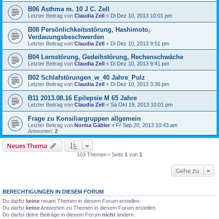
B06 Asthma m. 10 J C. Zell
Letzter Beitrag von
Claudia Zell
«
Di Dez 10, 2013 10:01 pm
B08 Persönlichkeitsstörung, Hashimoto,
Verdauungsbeschwerden
Letzter Beitrag von
Claudia Zell
«
Di Dez 10, 2013 9:51 pm
B04 Lernstörung, Gedeihstörung, Rechenschwäche
Letzter Beitrag von
Claudia Zell
«
Di Dez 10, 2013 9:41 pm
B02 Schlafstörungen_w_40 Jahre_Pulz
Letzter Beitrag von
Claudia Zell
«
Di Dez 10, 2013 3:36 pm
B11 2013.08.16 Epilepsie M 65 Jahre
Letzter Beitrag von
Claudia Zell
«
Sa Okt 19, 2013 10:01 pm
Frage zu Konsiliargruppen allgemein
Letzter Beitrag von
Norma Gäbler
«
Fr Sep 20, 2013 10:43 am
Antworten:
2
Neues Thema
103 Themen • Seite
1
von
1
Gehe zu
BERECHTIGUNGEN IN DIESEM FORUM
Du darfst
keine
neuen Themen in diesem Forum erstellen.
Du darfst
keine
Antworten zu Themen in diesem Forum erstellen.
Du darfst deine Beiträge in diesem Forum
nicht
ändern.