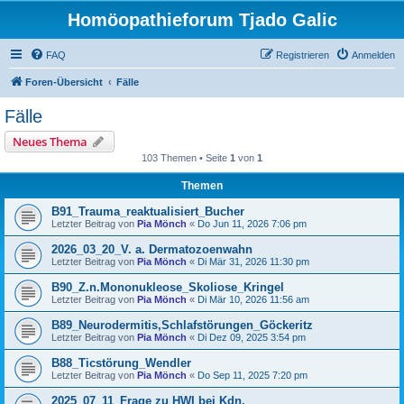
Homöopathieforum Tjado Galic
FAQ
Registrieren
Anmelden
Foren-Übersicht
Fälle
Fälle
Neues Thema
103 Themen • Seite
1
von
1
Themen
B91_Trauma_reaktualisiert_Bucher
Letzter Beitrag von
Pia Mönch
«
Do Jun 11, 2026 7:06 pm
2026_03_20_V. a. Dermatozoenwahn
Letzter Beitrag von
Pia Mönch
«
Di Mär 31, 2026 11:30 pm
B90_Z.n.Mononukleose_Skoliose_Kringel
Letzter Beitrag von
Pia Mönch
«
Di Mär 10, 2026 11:56 am
B89_Neurodermitis,Schlafstörungen_Göckeritz
Letzter Beitrag von
Pia Mönch
«
Di Dez 09, 2025 3:54 pm
B88_Ticstörung_Wendler
Letzter Beitrag von
Pia Mönch
«
Do Sep 11, 2025 7:20 pm
2025_07_11_Frage zu HWI bei Kdn.