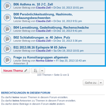
B06 Asthma m. 10 J C. Zell
Letzter Beitrag von
Claudia Zell
«
Di Dez 10, 2013 10:01 pm
B08 Persönlichkeitsstörung, Hashimoto,
Verdauungsbeschwerden
Letzter Beitrag von
Claudia Zell
«
Di Dez 10, 2013 9:51 pm
B04 Lernstörung, Gedeihstörung, Rechenschwäche
Letzter Beitrag von
Claudia Zell
«
Di Dez 10, 2013 9:41 pm
B02 Schlafstörungen_w_40 Jahre_Pulz
Letzter Beitrag von
Claudia Zell
«
Di Dez 10, 2013 3:36 pm
B11 2013.08.16 Epilepsie M 65 Jahre
Letzter Beitrag von
Claudia Zell
«
Sa Okt 19, 2013 10:01 pm
Frage zu Konsiliargruppen allgemein
Letzter Beitrag von
Norma Gäbler
«
Fr Sep 20, 2013 10:43 am
Antworten:
2
Neues Thema
103 Themen • Seite
1
von
1
Gehe zu
BERECHTIGUNGEN IN DIESEM FORUM
Du darfst
keine
neuen Themen in diesem Forum erstellen.
Du darfst
keine
Antworten zu Themen in diesem Forum erstellen.
Du darfst deine Beiträge in diesem Forum
nicht
ändern.