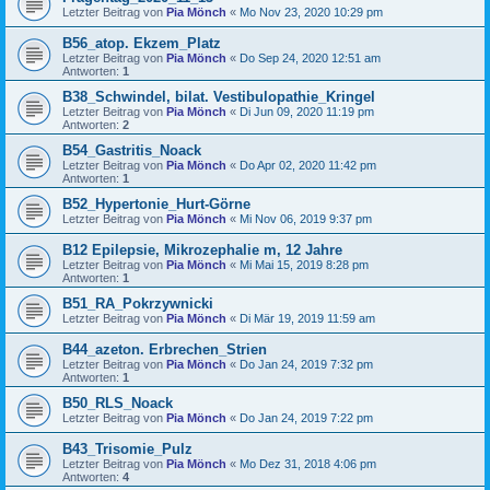
Letzter Beitrag von
Pia Mönch
«
Mo Nov 23, 2020 10:29 pm
B56_atop. Ekzem_Platz
Letzter Beitrag von
Pia Mönch
«
Do Sep 24, 2020 12:51 am
Antworten:
1
B38_Schwindel, bilat. Vestibulopathie_Kringel
Letzter Beitrag von
Pia Mönch
«
Di Jun 09, 2020 11:19 pm
Antworten:
2
B54_Gastritis_Noack
Letzter Beitrag von
Pia Mönch
«
Do Apr 02, 2020 11:42 pm
Antworten:
1
B52_Hypertonie_Hurt-Görne
Letzter Beitrag von
Pia Mönch
«
Mi Nov 06, 2019 9:37 pm
B12 Epilepsie, Mikrozephalie m, 12 Jahre
Letzter Beitrag von
Pia Mönch
«
Mi Mai 15, 2019 8:28 pm
Antworten:
1
B51_RA_Pokrzywnicki
Letzter Beitrag von
Pia Mönch
«
Di Mär 19, 2019 11:59 am
B44_azeton. Erbrechen_Strien
Letzter Beitrag von
Pia Mönch
«
Do Jan 24, 2019 7:32 pm
Antworten:
1
B50_RLS_Noack
Letzter Beitrag von
Pia Mönch
«
Do Jan 24, 2019 7:22 pm
B43_Trisomie_Pulz
Letzter Beitrag von
Pia Mönch
«
Mo Dez 31, 2018 4:06 pm
Antworten:
4