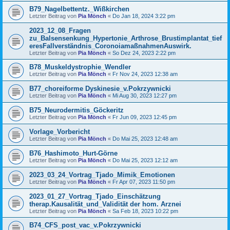
B79_Nagelbettentz._Wißkirchen
Letzter Beitrag von
Pia Mönch
«
Do Jan 18, 2024 3:22 pm
2023_12_08_Fragen
zu_Balsensenkung_Hypertonie_Arthrose_Brustimplantat_tief
eresFallverständnis_CoronoiamaßnahmenAuswirk.
Letzter Beitrag von
Pia Mönch
«
So Dez 24, 2023 2:22 pm
B78_Muskeldystrophie_Wendler
Letzter Beitrag von
Pia Mönch
«
Fr Nov 24, 2023 12:38 am
B77_choreiforme Dyskinesie_v.Pokrzywnicki
Letzter Beitrag von
Pia Mönch
«
Mi Aug 30, 2023 12:27 pm
B75_Neurodermitis_Göckeritz
Letzter Beitrag von
Pia Mönch
«
Fr Jun 09, 2023 12:45 pm
Vorlage_Vorbericht
Letzter Beitrag von
Pia Mönch
«
Do Mai 25, 2023 12:48 am
B76_Hashimoto_Hurt-Görne
Letzter Beitrag von
Pia Mönch
«
Do Mai 25, 2023 12:12 am
2023_03_24_Vortrag_Tjado_Mimik_Emotionen
Letzter Beitrag von
Pia Mönch
«
Fr Apr 07, 2023 11:50 pm
2023_01_27_Vortrag_Tjado_Einschätzung
therap.Kausalität_und_Validität der hom. Arznei
Letzter Beitrag von
Pia Mönch
«
Sa Feb 18, 2023 10:22 pm
B74_CFS_post_vac_v.Pokrzywnicki