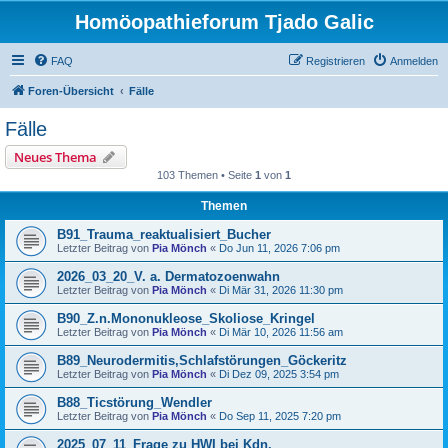
Homöopathieforum Tjado Galic
FAQ
Registrieren
Anmelden
Foren-Übersicht
Fälle
Fälle
Neues Thema
103 Themen • Seite
1
von
1
Themen
B91_Trauma_reaktualisiert_Bucher
Letzter Beitrag von
Pia Mönch
«
Do Jun 11, 2026 7:06 pm
2026_03_20_V. a. Dermatozoenwahn
Letzter Beitrag von
Pia Mönch
«
Di Mär 31, 2026 11:30 pm
B90_Z.n.Mononukleose_Skoliose_Kringel
Letzter Beitrag von
Pia Mönch
«
Di Mär 10, 2026 11:56 am
B89_Neurodermitis,Schlafstörungen_Göckeritz
Letzter Beitrag von
Pia Mönch
«
Di Dez 09, 2025 3:54 pm
B88_Ticstörung_Wendler
Letzter Beitrag von
Pia Mönch
«
Do Sep 11, 2025 7:20 pm
2025_07_11_Frage zu HWI bei Kdn.