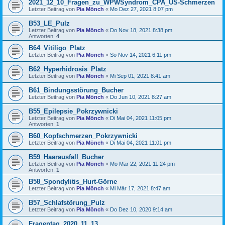
2021_12_10_Fragen_zu_WPWSyndrom_CPA_US-Schmerzen
Letzter Beitrag von
Pia Mönch
«
Mo Dez 27, 2021 8:07 pm
B53_LE_Pulz
Letzter Beitrag von
Pia Mönch
«
Do Nov 18, 2021 8:38 pm
Antworten:
4
B64_Vitiligo_Platz
Letzter Beitrag von
Pia Mönch
«
So Nov 14, 2021 6:11 pm
B62_Hyperhidrosis_Platz
Letzter Beitrag von
Pia Mönch
«
Mi Sep 01, 2021 8:41 am
B61_Bindungsstörung_Bucher
Letzter Beitrag von
Pia Mönch
«
Do Jun 10, 2021 8:27 am
B55_Epilepsie_Pokrzywnicki
Letzter Beitrag von
Pia Mönch
«
Di Mai 04, 2021 11:05 pm
Antworten:
1
B60_Kopfschmerzen_Pokrzywnicki
Letzter Beitrag von
Pia Mönch
«
Di Mai 04, 2021 11:01 pm
B59_Haarausfall_Bucher
Letzter Beitrag von
Pia Mönch
«
Mo Mär 22, 2021 11:24 pm
Antworten:
1
B58_Spondylitis_Hurt-Görne
Letzter Beitrag von
Pia Mönch
«
Mi Mär 17, 2021 8:47 am
B57_Schlafstörung_Pulz
Letzter Beitrag von
Pia Mönch
«
Do Dez 10, 2020 9:14 am
Fragentag_2020_11_13