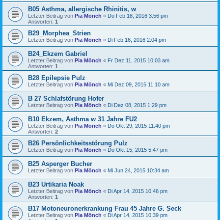
B05 Asthma, allergische Rhinitis, w
Letzter Beitrag von
Pia Mönch
«
Do Feb 18, 2016 3:56 pm
Antworten:
1
B29_Morphea_Strien
Letzter Beitrag von
Pia Mönch
«
Di Feb 16, 2016 2:04 pm
B24_Ekzem Gabriel
Letzter Beitrag von
Pia Mönch
«
Fr Dez 11, 2015 10:03 am
Antworten:
1
B28 Epilepsie Pulz
Letzter Beitrag von
Pia Mönch
«
Mi Dez 09, 2015 11:10 am
B 27 Schlafstörung Hofer
Letzter Beitrag von
Pia Mönch
«
Di Dez 08, 2015 1:29 pm
B10 Ekzem, Asthma w 31 Jahre FU2
Letzter Beitrag von
Pia Mönch
«
Do Okt 29, 2015 11:40 pm
Antworten:
2
B26 Persönlichkeitsstörung Pulz
Letzter Beitrag von
Pia Mönch
«
Do Okt 15, 2015 5:47 pm
B25 Asperger Bucher
Letzter Beitrag von
Pia Mönch
«
Mi Jun 24, 2015 10:34 am
B23 Urtikaria Noak
Letzter Beitrag von
Pia Mönch
«
Di Apr 14, 2015 10:46 pm
Antworten:
1
B17 Motoneuronerkrankung Frau 45 Jahre G. Seck
Letzter Beitrag von
Pia Mönch
«
Di Apr 14, 2015 10:39 pm