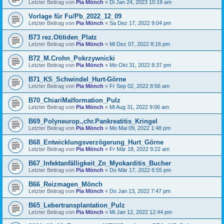
Letzter Beitrag von
Pia Mönch
«
Di Jan 24, 2023 10:19 am
Vorlage für Fu/Pb_2022_12_09
Letzter Beitrag von
Pia Mönch
«
Sa Dez 17, 2022 9:04 pm
B73 rez.Otitiden_Platz
Letzter Beitrag von
Pia Mönch
«
Mi Dez 07, 2022 8:16 pm
B72_M.Crohn_Pokrzywnicki
Letzter Beitrag von
Pia Mönch
«
Mo Okt 31, 2022 8:37 pm
B71_KS_Schwindel_Hurt-Görne
Letzter Beitrag von
Pia Mönch
«
Fr Sep 02, 2022 8:56 am
B70_ChiariMalformation_Pulz
Letzter Beitrag von
Pia Mönch
«
Mi Aug 31, 2022 9:06 am
B69_Polyneurop.,chr.Pankreatitis_Kringel
Letzter Beitrag von
Pia Mönch
«
Mo Mai 09, 2022 1:48 pm
B68_Entwicklungsverzögerung_Hurt_Görne
Letzter Beitrag von
Pia Mönch
«
Fr Mär 18, 2022 9:22 am
B67_Infektanfälligkeit_Zn_Myokarditis_Bucher
Letzter Beitrag von
Pia Mönch
«
Do Mär 17, 2022 6:55 pm
B66_Reizmagen_Mönch
Letzter Beitrag von
Pia Mönch
«
Do Jan 13, 2022 7:47 pm
B65_Lebertransplantation_Pulz
Letzter Beitrag von
Pia Mönch
«
Mi Jan 12, 2022 12:44 pm