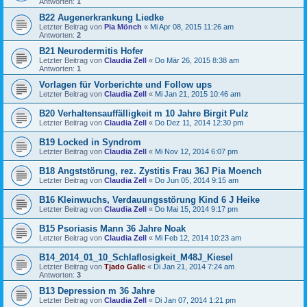
Antworten:
1
B22 Augenerkrankung Liedke
Letzter Beitrag von
Pia Mönch
«
Mi Apr 08, 2015 11:26 am
Antworten:
2
B21 Neurodermitis Hofer
Letzter Beitrag von
Claudia Zell
«
Do Mär 26, 2015 8:38 am
Antworten:
1
Vorlagen für Vorberichte und Follow ups
Letzter Beitrag von
Claudia Zell
«
Mi Jan 21, 2015 10:46 am
B20 Verhaltensauffälligkeit m 10 Jahre Birgit Pulz
Letzter Beitrag von
Claudia Zell
«
Do Dez 11, 2014 12:30 pm
B19 Locked in Syndrom
Letzter Beitrag von
Claudia Zell
«
Mi Nov 12, 2014 6:07 pm
B18 Angststörung, rez. Zystitis Frau 36J Pia Moench
Letzter Beitrag von
Claudia Zell
«
Do Jun 05, 2014 9:15 am
B16 Kleinwuchs, Verdauungsstörung Kind 6 J Heike
Letzter Beitrag von
Claudia Zell
«
Do Mai 15, 2014 9:17 pm
B15 Psoriasis Mann 36 Jahre Noak
Letzter Beitrag von
Claudia Zell
«
Mi Feb 12, 2014 10:23 am
B14_2014_01_10_Schlaflosigkeit_M48J_Kiesel
Letzter Beitrag von
Tjado Galic
«
Di Jan 21, 2014 7:24 am
Antworten:
3
B13 Depression m 36 Jahre
Letzter Beitrag von
Claudia Zell
«
Di Jan 07, 2014 1:21 pm