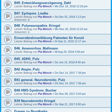
B49_Entwicklungsverzögerung_Dahl
Letzter Beitrag von
Pia Mönch
«
Mo Dez 10, 2018 12:18 pm
B47_Epilepsie_Liedke
Letzter Beitrag von
Pia Mönch
«
So Dez 02, 2018 1:13 pm
Antworten:
2
B48_Polyneuropathie_Kringel
Letzter Beitrag von
Pia Mönch
«
Mo Nov 26, 2018 12:23 am
Antworten:
1
Einverständniserklärung Patienten für Konsil
Letzter Beitrag von
Pia Mönch
«
Di Sep 11, 2018 12:17 am
B46_Amenorrhoe_Mallmann
Letzter Beitrag von
Pia Mönch
«
Mi Aug 29, 2018 4:56 pm
B45_ADHS_Pulz
Letzter Beitrag von
Pia Mönch
«
Do Jun 14, 2018 8:49 am
B42 Atopie_Pulz
Letzter Beitrag von
Pia Mönch
«
Do Dez 14, 2017 7:39 pm
B41 general. Neurodermitis_Pulz
Letzter Beitrag von
Pia Mönch
«
Do Dez 14, 2017 7:36 pm
B40 HWS-Syndrom_Bucher
Letzter Beitrag von
Pia Mönch
«
Do Nov 09, 2017 5:03 pm
B39 Neurodermitis Kringel
Letzter Beitrag von
Pia Mönch
«
Do Sep 21, 2017 8:00 pm
Fragen zu Brustkrebs