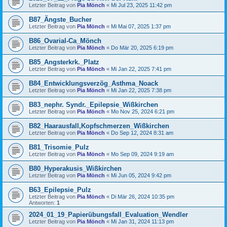
Letzter Beitrag von
Pia Mönch
«
Mi Jul 23, 2025 11:42 pm
B87_Ängste_Bucher
Letzter Beitrag von
Pia Mönch
«
Mi Mai 07, 2025 1:37 pm
B86_Ovarial-Ca_Mönch
Letzter Beitrag von
Pia Mönch
«
Do Mär 20, 2025 6:19 pm
B85_Angsterkrk._Platz
Letzter Beitrag von
Pia Mönch
«
Mi Jan 22, 2025 7:41 pm
B84_Entwicklungsverzög_Asthma_Noack
Letzter Beitrag von
Pia Mönch
«
Mi Jan 22, 2025 7:38 pm
B83_nephr. Syndr._Epilepsie_Wißkirchen
Letzter Beitrag von
Pia Mönch
«
Mo Nov 25, 2024 6:21 pm
B82_Haarausfall,Kopfschmerzen_Wißkirchen
Letzter Beitrag von
Pia Mönch
«
Do Sep 12, 2024 8:31 am
B81_Trisomie_Pulz
Letzter Beitrag von
Pia Mönch
«
Mo Sep 09, 2024 9:19 am
B80_Hyperakusis_Wißkirchen
Letzter Beitrag von
Pia Mönch
«
Mi Jun 05, 2024 9:42 pm
B63_Epilepsie_Pulz
Letzter Beitrag von
Pia Mönch
«
Di Mär 26, 2024 10:35 pm
Antworten:
1
2024_01_19_Papierübungsfall_Evaluation_Wendler
Letzter Beitrag von
Pia Mönch
«
Mi Jan 31, 2024 11:13 pm