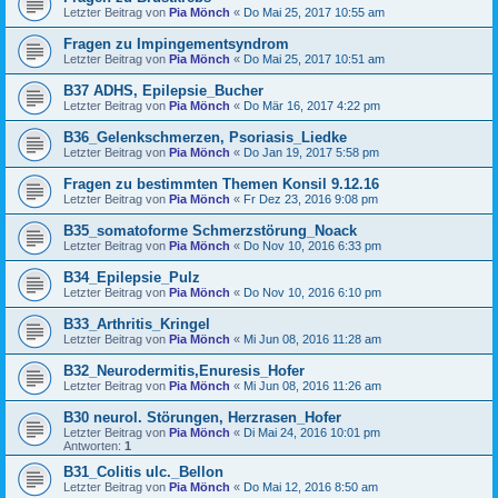
Letzter Beitrag von
Pia Mönch
«
Do Mai 25, 2017 10:55 am
Fragen zu Impingementsyndrom
Letzter Beitrag von
Pia Mönch
«
Do Mai 25, 2017 10:51 am
B37 ADHS, Epilepsie_Bucher
Letzter Beitrag von
Pia Mönch
«
Do Mär 16, 2017 4:22 pm
B36_Gelenkschmerzen, Psoriasis_Liedke
Letzter Beitrag von
Pia Mönch
«
Do Jan 19, 2017 5:58 pm
Fragen zu bestimmten Themen Konsil 9.12.16
Letzter Beitrag von
Pia Mönch
«
Fr Dez 23, 2016 9:08 pm
B35_somatoforme Schmerzstörung_Noack
Letzter Beitrag von
Pia Mönch
«
Do Nov 10, 2016 6:33 pm
B34_Epilepsie_Pulz
Letzter Beitrag von
Pia Mönch
«
Do Nov 10, 2016 6:10 pm
B33_Arthritis_Kringel
Letzter Beitrag von
Pia Mönch
«
Mi Jun 08, 2016 11:28 am
B32_Neurodermitis,Enuresis_Hofer
Letzter Beitrag von
Pia Mönch
«
Mi Jun 08, 2016 11:26 am
B30 neurol. Störungen, Herzrasen_Hofer
Letzter Beitrag von
Pia Mönch
«
Di Mai 24, 2016 10:01 pm
Antworten:
1
B31_Colitis ulc._Bellon
Letzter Beitrag von
Pia Mönch
«
Do Mai 12, 2016 8:50 am