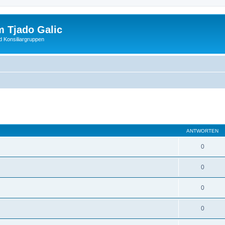
 Tjado Galic
d Konsiliargruppen
ANTWORTEN
0
0
0
0