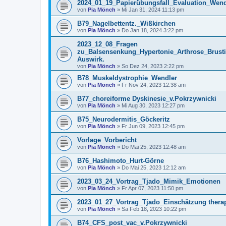
2024_01_19_Papierübungsfall_Evaluation_Wend
von
Pia Mönch
» Mi Jan 31, 2024 11:13 pm
B79_Nagelbettentz._Wißkirchen
von
Pia Mönch
» Do Jan 18, 2024 3:22 pm
2023_12_08_Fragen
zu_Balsensenkung_Hypertonie_Arthrose_Brusti
Auswirk.
von
Pia Mönch
» So Dez 24, 2023 2:22 pm
B78_Muskeldystrophie_Wendler
von
Pia Mönch
» Fr Nov 24, 2023 12:38 am
B77_choreiforme Dyskinesie_v.Pokrzywnicki
von
Pia Mönch
» Mi Aug 30, 2023 12:27 pm
B75_Neurodermitis_Göckeritz
von
Pia Mönch
» Fr Jun 09, 2023 12:45 pm
Vorlage_Vorbericht
von
Pia Mönch
» Do Mai 25, 2023 12:48 am
B76_Hashimoto_Hurt-Görne
von
Pia Mönch
» Do Mai 25, 2023 12:12 am
2023_03_24_Vortrag_Tjado_Mimik_Emotionen
von
Pia Mönch
» Fr Apr 07, 2023 11:50 pm
2023_01_27_Vortrag_Tjado_Einschätzung therap.
von
Pia Mönch
» Sa Feb 18, 2023 10:22 pm
B74_CFS_post_vac_v.Pokrzywnicki