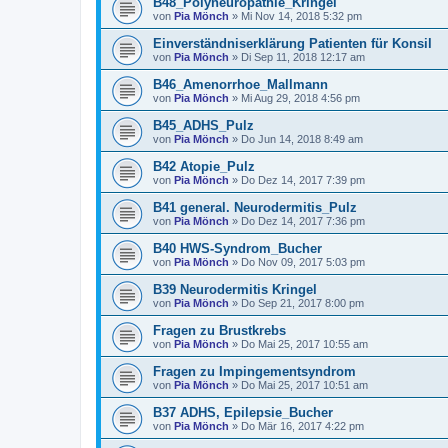
B48_Polyneuropathie_Kringel
von
Pia Mönch
» Mi Nov 14, 2018 5:32 pm
Einverständniserklärung Patienten für Konsil
von
Pia Mönch
» Di Sep 11, 2018 12:17 am
B46_Amenorrhoe_Mallmann
von
Pia Mönch
» Mi Aug 29, 2018 4:56 pm
B45_ADHS_Pulz
von
Pia Mönch
» Do Jun 14, 2018 8:49 am
B42 Atopie_Pulz
von
Pia Mönch
» Do Dez 14, 2017 7:39 pm
B41 general. Neurodermitis_Pulz
von
Pia Mönch
» Do Dez 14, 2017 7:36 pm
B40 HWS-Syndrom_Bucher
von
Pia Mönch
» Do Nov 09, 2017 5:03 pm
B39 Neurodermitis Kringel
von
Pia Mönch
» Do Sep 21, 2017 8:00 pm
Fragen zu Brustkrebs
von
Pia Mönch
» Do Mai 25, 2017 10:55 am
Fragen zu Impingementsyndrom
von
Pia Mönch
» Do Mai 25, 2017 10:51 am
B37 ADHS, Epilepsie_Bucher
von
Pia Mönch
» Do Mär 16, 2017 4:22 pm