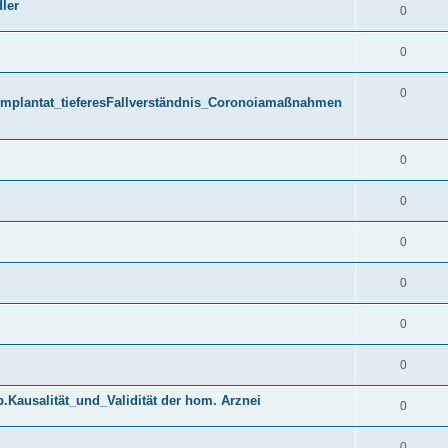
ler
0
0
0
mplantat_tieferesFallverständnis_Coronoiamaßnahmen
0
0
0
0
0
0
Kausalität_und_Validität der hom. Arznei
0
0