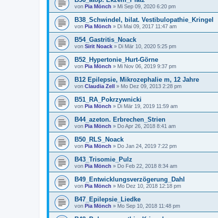
von
Pia Mönch
» Mi Sep 09, 2020 6:20 pm
B38_Schwindel, bilat. Vestibulopathie_Kringel
von
Pia Mönch
» Di Mai 09, 2017 11:47 am
B54_Gastritis_Noack
von
Sirit Noack
» Di Mär 10, 2020 5:25 pm
B52_Hypertonie_Hurt-Görne
von
Pia Mönch
» Mi Nov 06, 2019 9:37 pm
B12 Epilepsie, Mikrozephalie m, 12 Jahre
von
Claudia Zell
» Mo Dez 09, 2013 2:28 pm
B51_RA_Pokrzywnicki
von
Pia Mönch
» Di Mär 19, 2019 11:59 am
B44_azeton. Erbrechen_Strien
von
Pia Mönch
» Do Apr 26, 2018 8:41 am
B50_RLS_Noack
von
Pia Mönch
» Do Jan 24, 2019 7:22 pm
B43_Trisomie_Pulz
von
Pia Mönch
» Do Feb 22, 2018 8:34 am
B49_Entwicklungsverzögerung_Dahl
von
Pia Mönch
» Mo Dez 10, 2018 12:18 pm
B47_Epilepsie_Liedke
von
Pia Mönch
» Mo Sep 10, 2018 11:48 pm