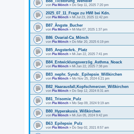
B88_Ticstörung_Wendler
von
Pia Mönch
» Do Sep 11, 2025 7:20 pm
2025_07_11_Frage zu HWI bei Kdn.
von
Pia Mönch
» Mi Jul 23, 2025 11:42 pm
B87_Ängste_Bucher
von
Pia Mönch
» Mi Mai 07, 2025 1:37 pm
B86_Ovarial-Ca_Mönch
von
Pia Mönch
» Do Mär 20, 2025 6:19 pm
B85_Angsterkrk._Platz
von
Pia Mönch
» Mi Jan 22, 2025 7:41 pm
B84_Entwicklungsverzög_Asthma_Noack
von
Pia Mönch
» Mi Jan 22, 2025 7:38 pm
B83_nephr. Syndr._Epilepsie_Wißkirchen
von
Pia Mönch
» Mo Nov 25, 2024 6:21 pm
B82_Haarausfall,Kopfschmerzen_Wißkirchen
von
Pia Mönch
» Do Sep 12, 2024 8:31 am
B81_Trisomie_Pulz
von
Pia Mönch
» Mo Sep 09, 2024 9:19 am
B80_Hyperakusis_Wißkirchen
von
Pia Mönch
» Mi Jun 05, 2024 9:42 pm
B63_Epilepsie_Pulz
von
Pia Mönch
» Do Sep 02, 2021 8:57 am