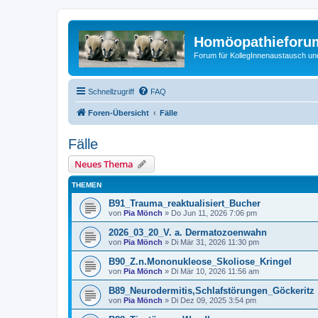
Homöopathieforum
Forum für KollegInnenaustausch un
Schnellzugriff
FAQ
Foren-Übersicht
Fälle
Fälle
Neues Thema
THEMEN
B91_Trauma_reaktualisiert_Bucher
von
Pia Mönch
» Do Jun 11, 2026 7:06 pm
2026_03_20_V. a. Dermatozoenwahn
von
Pia Mönch
» Di Mär 31, 2026 11:30 pm
B90_Z.n.Mononukleose_Skoliose_Kringel
von
Pia Mönch
» Di Mär 10, 2026 11:56 am
B89_Neurodermitis,Schlafstörungen_Göckeritz
von
Pia Mönch
» Di Dez 09, 2025 3:54 pm