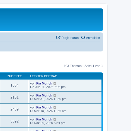
Registrieren
Anmelden
103 Themen • Seite
1
von
1
ZUGRIFFE
LETZTER BEITRAG
von
Pia Mönch
1654
Do Jun 11, 2026 7:06 pm
von
Pia Mönch
2151
Di Mär 31, 2026 11:30 pm
von
Pia Mönch
2489
Di Mär 10, 2026 11:56 am
von
Pia Mönch
3692
Di Dez 09, 2025 3:54 pm