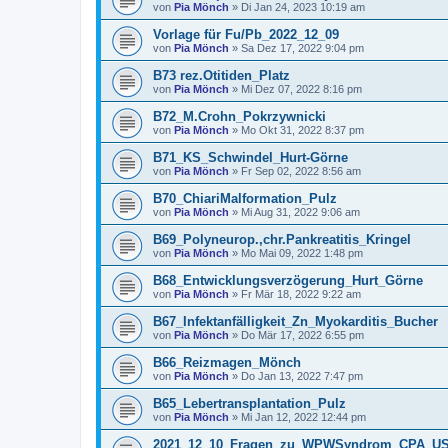
von
Pia Mönch
» Di Jan 24, 2023 10:19 am
Vorlage für Fu/Pb_2022_12_09
von
Pia Mönch
» Sa Dez 17, 2022 9:04 pm
B73 rez.Otitiden_Platz
von
Pia Mönch
» Mi Dez 07, 2022 8:16 pm
B72_M.Crohn_Pokrzywnicki
von
Pia Mönch
» Mo Okt 31, 2022 8:37 pm
B71_KS_Schwindel_Hurt-Görne
von
Pia Mönch
» Fr Sep 02, 2022 8:56 am
B70_ChiariMalformation_Pulz
von
Pia Mönch
» Mi Aug 31, 2022 9:06 am
B69_Polyneurop.,chr.Pankreatitis_Kringel
von
Pia Mönch
» Mo Mai 09, 2022 1:48 pm
B68_Entwicklungsverzögerung_Hurt_Görne
von
Pia Mönch
» Fr Mär 18, 2022 9:22 am
B67_Infektanfälligkeit_Zn_Myokarditis_Bucher
von
Pia Mönch
» Do Mär 17, 2022 6:55 pm
B66_Reizmagen_Mönch
von
Pia Mönch
» Do Jan 13, 2022 7:47 pm
B65_Lebertransplantation_Pulz
von
Pia Mönch
» Mi Jan 12, 2022 12:44 pm
2021_12_10_Fragen_zu_WPWSyndrom_CPA_US