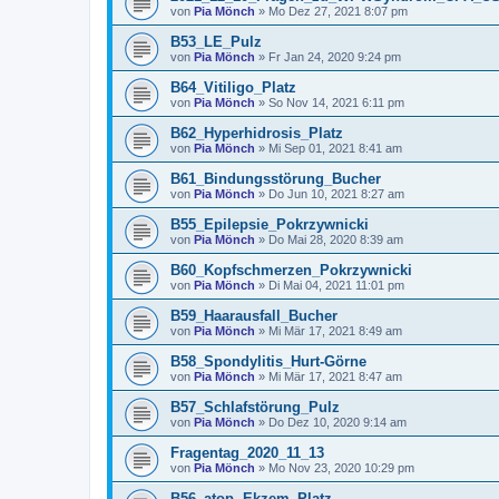
von
Pia Mönch
» Mo Dez 27, 2021 8:07 pm
B53_LE_Pulz
von
Pia Mönch
» Fr Jan 24, 2020 9:24 pm
B64_Vitiligo_Platz
von
Pia Mönch
» So Nov 14, 2021 6:11 pm
B62_Hyperhidrosis_Platz
von
Pia Mönch
» Mi Sep 01, 2021 8:41 am
B61_Bindungsstörung_Bucher
von
Pia Mönch
» Do Jun 10, 2021 8:27 am
B55_Epilepsie_Pokrzywnicki
von
Pia Mönch
» Do Mai 28, 2020 8:39 am
B60_Kopfschmerzen_Pokrzywnicki
von
Pia Mönch
» Di Mai 04, 2021 11:01 pm
B59_Haarausfall_Bucher
von
Pia Mönch
» Mi Mär 17, 2021 8:49 am
B58_Spondylitis_Hurt-Görne
von
Pia Mönch
» Mi Mär 17, 2021 8:47 am
B57_Schlafstörung_Pulz
von
Pia Mönch
» Do Dez 10, 2020 9:14 am
Fragentag_2020_11_13
von
Pia Mönch
» Mo Nov 23, 2020 10:29 pm
B56_atop. Ekzem_Platz