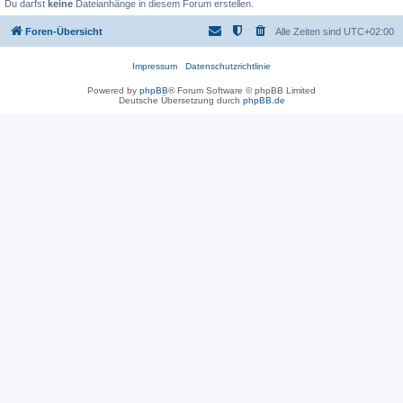
Du darfst
keine
Dateianhänge in diesem Forum erstellen.
Foren-Übersicht
Alle Zeiten sind
UTC+02:00
Impressum
Datenschutzrichtlinie
Powered by
phpBB
® Forum Software © phpBB Limited
Deutsche Übersetzung durch
phpBB.de