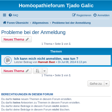
Homöopathieforum Tjado Galic
FAQ
Registrieren
Anmelden
Foren-Übersicht
Allgemeines
Probleme bei der Anmeldung
Probleme bei der Anmeldung
Neues Thema
1 Thema • Seite
1
von
1
Themen
Ich kann mich nicht anmelden, was tun ?
Letzter Beitrag von
Hannah Bast
«
Di Jul 08, 2014 6:13 pm
Neues Thema
1 Thema • Seite
1
von
1
Gehe zu
BERECHTIGUNGEN IN DIESEM FORUM
Du darfst
keine
neuen Themen in diesem Forum erstellen.
Du darfst
keine
Antworten zu Themen in diesem Forum erstellen.
Du darfst deine Beiträge in diesem Forum
nicht
ändern.
Du darfst deine Beiträge in diesem Forum
nicht
löschen.