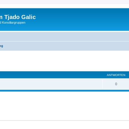
 Tjado Galic
d Konsiliargruppen
ng
ANTWORTEN
0