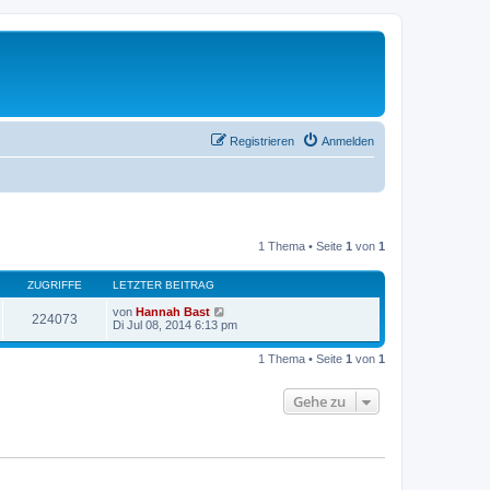
Registrieren
Anmelden
1 Thema • Seite
1
von
1
ZUGRIFFE
LETZTER BEITRAG
von
Hannah Bast
224073
Di Jul 08, 2014 6:13 pm
1 Thema • Seite
1
von
1
Gehe zu