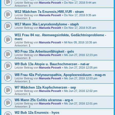
Letzter Beitrag von
Manuela Posselt
«
Do Nov 17, 2016 9:44 am
Antworten:
3
W12 Mädchen 7a Enuresis,HWI,VUR - stram
Letzter Beitrag von
Manuela Posselt
«
Do Nov 17, 2016 9:35 am
Antworten:
1
W17 Mann 36a Larynxkondylome - staph
Letzter Beitrag von
Manuela Posselt
«
Do Nov 17, 2016 9:25 am
W11 Frau 84 rez. Atemwegsinfekte, Gedächtnisprobleme -
merc
Letzter Beitrag von
Manuela Posselt
«
Mi Nov 09, 2016 10:35 am
Antworten:
1
W3 Frau 33a Arbeitsunfähigkeit - gels
Letzter Beitrag von
Manuela Posselt
«
Mo Jun 27, 2016 12:23 pm
Antworten:
3
W9 Bub 13a Atopie u. Bauchschmerzen - nat-ar
Letzter Beitrag von
Manuela Posselt
«
Mo Jun 27, 2016 12:05 pm
W8 Frau 42a Polyneuropathie, Apoplexresiduum - mag-m
Letzter Beitrag von
Manuela Posselt
«
Mo Jun 27, 2016 12:03 pm
Antworten:
1
W7 Mädchen 12a Kopfschmerzen - sep
Letzter Beitrag von
Manuela Posselt
«
Mo Jun 27, 2016 12:02 pm
Antworten:
1
W6 Mann 25s Colitis ulcerosa - arg-n
Letzter Beitrag von
Manuela Posselt
«
Mo Jun 27, 2016 12:01 pm
Antworten:
2
W2 Bub 12a Enuresis - hyos