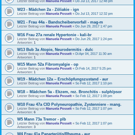
Letzter Beitrag von
Manuela Posselt
«
Do Jul 13, 2017 12:48 pm
W23 - Mädchen 2a - Zöliakie - ign
Letzter Beitrag von
Manuela Posselt
«
Do Jul 13, 2017 12:32 pm
W21 - Frau 44a - Bandscheibenvorfall - mag-m
Letzter Beitrag von
Manuela Posselt
«
Do Jun 29, 2017 1:47 pm
W16 Frau 27a renale Hypertonie - kali-br
Letzter Beitrag von
Manuela Posselt
«
Do Jun 29, 2017 1:24 pm
Antworten:
1
W13 Bub 3a Atopie, Neurodermitis - dulc
Letzter Beitrag von
Manuela Posselt
«
Di Apr 04, 2017 11:30 am
Antworten:
1
W15 Mann 52a Fibromyalgie - op
Letzter Beitrag von
Manuela Posselt
«
Di Feb 14, 2017 5:25 pm
Antworten:
1
W19 - Mädchen 12a – Erschöpfungszustand - aur
Letzter Beitrag von
Manuela Posselt
«
So Feb 12, 2017 1:10 pm
W18 – Mädchen 5a - Ekzem, rez. Bronchitis - sulph/psor
Letzter Beitrag von
Manuela Posselt
«
So Feb 12, 2017 1:09 pm
W10 Frau 47a CID Polyneuropathie, Zystenniere - mang.
Letzter Beitrag von
Manuela Posselt
«
So Feb 12, 2017 1:07 pm
Antworten:
6
W5 Mann 73a Tremor - plb
Letzter Beitrag von
Manuela Posselt
«
So Feb 12, 2017 1:07 pm
Antworten:
3
W4 Frau 41a Panarteriitis/Rheuma - aur