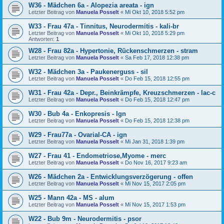
W36 - Mädchen 6a - Alopezia areata - ign
Letzter Beitrag von
Manuela Posselt
«
Mi Okt 10, 2018 5:52 pm
W33 - Frau 47a - Tinnitus, Neurodermitis - kali-br
Letzter Beitrag von
Manuela Posselt
«
Mi Okt 10, 2018 5:29 pm
Antworten:
1
W28 - Frau 82a - Hypertonie, Rückenschmerzen - stram
Letzter Beitrag von
Manuela Posselt
«
Sa Feb 17, 2018 12:38 pm
W32 - Mädchen 3a - Paukenerguss - sil
Letzter Beitrag von
Manuela Posselt
«
Do Feb 15, 2018 12:55 pm
W31 - Frau 42a - Depr., Beinkrämpfe, Kreuzschmerzen - lac-c
Letzter Beitrag von
Manuela Posselt
«
Do Feb 15, 2018 12:47 pm
W30 - Bub 4a - Enkopresis - Ign
Letzter Beitrag von
Manuela Posselt
«
Do Feb 15, 2018 12:38 pm
W29 - Frau77a - Ovarial-CA - ign
Letzter Beitrag von
Manuela Posselt
«
Mi Jan 31, 2018 1:39 pm
W27 - Frau 41 - Endometriose,Myome - merc
Letzter Beitrag von
Manuela Posselt
«
Do Nov 16, 2017 9:23 am
W26 - Mädchen 2a - Entwicklungsverzögerung - offen
Letzter Beitrag von
Manuela Posselt
«
Mi Nov 15, 2017 2:05 pm
W25 - Mann 42a - MS - alum
Letzter Beitrag von
Manuela Posselt
«
Mi Nov 15, 2017 1:53 pm
W22 - Bub 9m - Neurodermitis - psor