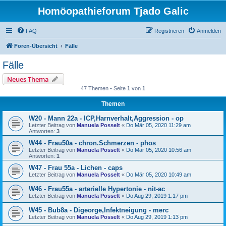
Homöopathieforum Tjado Galic
FAQ
Registrieren
Anmelden
Foren-Übersicht
Fälle
Fälle
Neues Thema
47 Themen • Seite
1
von
1
Themen
W20 - Mann 22a - ICP,Harnverhalt,Aggression - op
Letzter Beitrag von
Manuela Posselt
«
Do Mär 05, 2020 11:29 am
Antworten:
3
W44 - Frau50a - chron.Schmerzen - phos
Letzter Beitrag von
Manuela Posselt
«
Do Mär 05, 2020 10:56 am
Antworten:
1
W47 - Frau 55a - Lichen - caps
Letzter Beitrag von
Manuela Posselt
«
Do Mär 05, 2020 10:49 am
W46 - Frau55a - arterielle Hypertonie - nit-ac
Letzter Beitrag von
Manuela Posselt
«
Do Aug 29, 2019 1:17 pm
W45 - Bub8a - Digeorge,Infektneigung - merc
Letzter Beitrag von
Manuela Posselt
«
Do Aug 29, 2019 1:13 pm