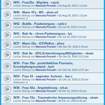
W43 - Frau32a - Migräne - caust
Letzter Beitrag von
Manuela Posselt
«
Do Aug 29, 2019 1:12 pm
W40 - Mann 47a - MS - alum-sil
Letzter Beitrag von
Manuela Posselt
«
Do Aug 29, 2019 1:10 pm
Antworten:
1
W42 - Bub8a - Paukenerguss - carb-v
Letzter Beitrag von
Manuela Posselt
«
Do Jul 18, 2019 1:14 pm
W41 - Bub 4a - chron.Paukenerguss - lyc
Letzter Beitrag von
Manuela Posselt
«
Do Jul 18, 2019 1:01 pm
W37 - Mann 22a - ICP/Reflux - phos
Letzter Beitrag von
Manuela Posselt
«
Mo Nov 05, 2018 1:35 pm
W35 - Bub 8a - ADS,Entwicklungsauffälligkeiten - stram
Letzter Beitrag von
Manuela Posselt
«
Do Okt 18, 2018 12:22 pm
W34 - Frau 55a - postinfektiöse Psoriasis,
Erschöpfungszustand - lach
Letzter Beitrag von
Manuela Posselt
«
Do Okt 18, 2018 12:07 pm
W24 - Frau 43 - vaginaler Juckreiz - bar-c
Letzter Beitrag von
Manuela Posselt
«
Do Okt 18, 2018 11:26 am
Antworten:
1
W38 - Frau 42a - Angststörung - nit-ac
Letzter Beitrag von
Manuela Posselt
«
Mi Okt 10, 2018 6:15 pm
W39 - Frau 53a - Traumatische Anpassungsstörung - stram
Letzter Beitrag von
Manuela Posselt
«
Mi Okt 10, 2018 6:00 pm