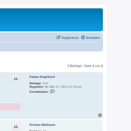
Registrieren
Anmelden
3 Beiträge • Seite
1
von
1
Fabian Engelhard
Beiträge:
114
Registriert:
Mo Mär 17, 2014 12:18 pm
K
Kontaktdaten:
o
n
t
a
k
t
d
N
a
a
t
c
Kristina Mallmann
e
h
n