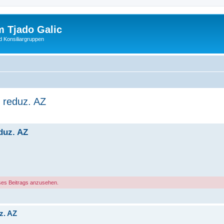
 Tjado Galic
d Konsiliargruppen
, reduz. AZ
eduz. AZ
ses Beitrags anzusehen.
z. AZ