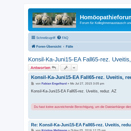
Homöopathieforum
Forum für KollegInnenaustausch un
Schnellzugriff
FAQ
Foren-Übersicht
Fälle
Konsil-Ka-Juni15-EA Fall65-rez. Uveitis
Antworten
Konsil-Ka-Juni15-EA Fall65-rez. Uveitis, r
B
von
Fabian Engelhard
»
Mo Jul 27, 2015 3:05 pm
e
i
Konsil-Ka-Juni15-EA Fall65-rez. Uveitis, reduz. AZ
t
r
a
g
Du hast keine ausreichende Berechtigung, um die Dateianhänge die
Re: Konsil-Ka-Juni15-EA Fall65-rez. Uveitis, redu
B
von
Kristina Mallmann
»
Di Apr 05, 2016 12:25 pm