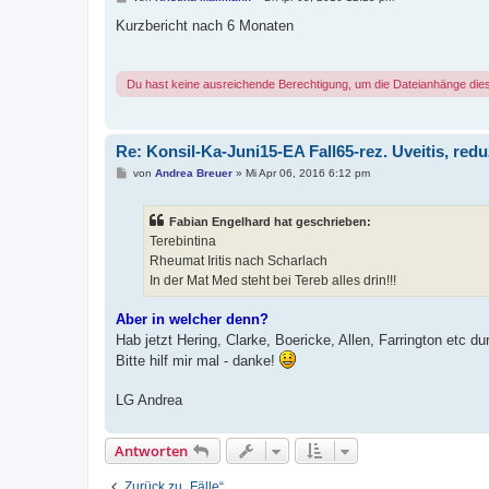
e
i
Kurzbericht nach 6 Monaten
t
r
a
g
Du hast keine ausreichende Berechtigung, um die Dateianhänge die
Re: Konsil-Ka-Juni15-EA Fall65-rez. Uveitis, redu
B
von
Andrea Breuer
»
Mi Apr 06, 2016 6:12 pm
e
i
t
Fabian Engelhard hat geschrieben:
r
a
Terebintina
g
Rheumat Iritis nach Scharlach
In der Mat Med steht bei Tereb alles drin!!!
Aber in welcher denn?
Hab jetzt Hering, Clarke, Boericke, Allen, Farrington etc
Bitte hilf mir mal - danke!
LG Andrea
Antworten
Zurück zu „Fälle“