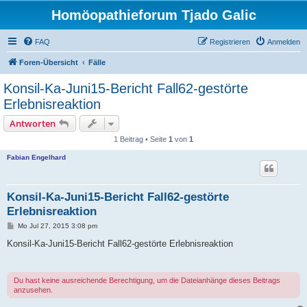
Homöopathieforum Tjado Galic
FAQ
Registrieren
Anmelden
Foren-Übersicht
Fälle
Konsil-Ka-Juni15-Bericht Fall62-gestörte
Erlebnisreaktion
Antworten
1 Beitrag • Seite
1
von
1
Fabian Engelhard
Konsil-Ka-Juni15-Bericht Fall62-gestörte
Erlebnisreaktion
B
Mo Jul 27, 2015 3:08 pm
e
i
Konsil-Ka-Juni15-Bericht Fall62-gestörte Erlebnisreaktion
t
r
a
g
Du hast keine ausreichende Berechtigung, um die Dateianhänge dieses Beitrags
anzusehen.