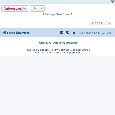
Antworten
1 Beitrag • Seite
1
von
1
Gehe zu
Foren-Übersicht
Alle Zeiten sind
UTC+02:00
Impressum
Datenschutzrichtlinie
Powered by
phpBB
® Forum Software © phpBB Limited
Deutsche Übersetzung durch
phpBB.de