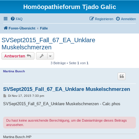
Homöopathieforum Tjado Galic
FAQ
Registrieren
Anmelden
Foren-Übersicht
Fälle
SVSept2015_Fall_67_EA_Unklare
Muskelschmerzen
Antworten
3 Beiträge • Seite
1
von
1
Martina Busch
SVSept2015_Fall_67_EA_Unklare Muskelschmerzen
B
Di Nov 17, 2015 7:33 pm
e
i
SVSept2015_Fall_67_EA_Unklare Muskelschmerzen - Calc.phos
t
r
a
g
Du hast keine ausreichende Berechtigung, um die Dateianhänge dieses Beitrags
anzusehen.
Martina Busch /HP