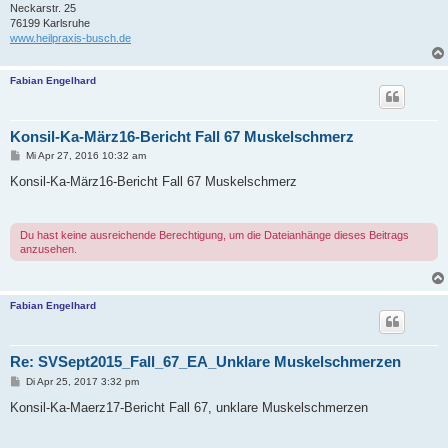
Neckarstr. 25
76199 Karlsruhe
www.heilpraxis-busch.de
Fabian Engelhard
Konsil-Ka-März16-Bericht Fall 67 Muskelschmerz
B
Mi Apr 27, 2016 10:32 am
e
i
Konsil-Ka-März16-Bericht Fall 67 Muskelschmerz
t
r
a
g
Du hast keine ausreichende Berechtigung, um die Dateianhänge dieses Beitrags
anzusehen.
Fabian Engelhard
Re: SVSept2015_Fall_67_EA_Unklare Muskelschmerzen
B
Di Apr 25, 2017 3:32 pm
e
i
Konsil-Ka-Maerz17-Bericht Fall 67, unklare Muskelschmerzen
t
r
a