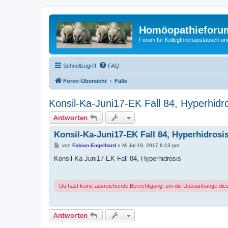
Homöopathieforum
Forum für KollegInnenaustausch un
Schnellzugriff
FAQ
Foren-Übersicht
Fälle
Konsil-Ka-Juni17-EK Fall 84, Hyperhidr
Antworten
Konsil-Ka-Juni17-EK Fall 84, Hyperhidrosi
B
von
Fabian Engelhard
»
Mi Jul 19, 2017 8:13 pm
e
i
Konsil-Ka-Juni17-EK Fall 84, Hyperhidrosis
t
r
a
g
Du hast keine ausreichende Berechtigung, um die Dateianhänge die
Antworten