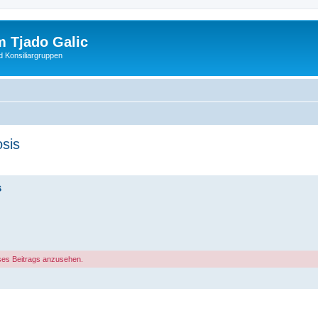
 Tjado Galic
d Konsiliargruppen
osis
s
ses Beitrags anzusehen.