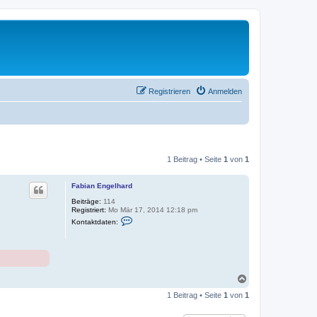
Registrieren
Anmelden
1 Beitrag • Seite
1
von
1
Fabian Engelhard
Beiträge:
114
Registriert:
Mo Mär 17, 2014 12:18 pm
K
Kontaktdaten:
o
n
t
a
k
t
d
N
a
a
t
1 Beitrag • Seite
1
von
1
c
e
h
n