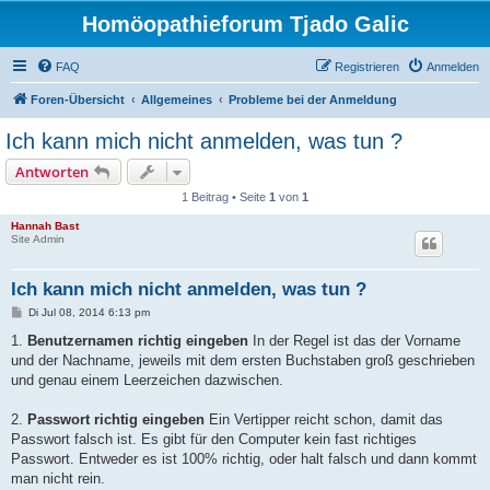
Homöopathieforum Tjado Galic
FAQ
Registrieren
Anmelden
Foren-Übersicht
Allgemeines
Probleme bei der Anmeldung
Ich kann mich nicht anmelden, was tun ?
Antworten
1 Beitrag • Seite
1
von
1
Hannah Bast
Site Admin
Ich kann mich nicht anmelden, was tun ?
B
Di Jul 08, 2014 6:13 pm
e
i
1.
Benutzernamen richtig eingeben
In der Regel ist das der Vorname
t
und der Nachname, jeweils mit dem ersten Buchstaben groß geschrieben
r
a
und genau einem Leerzeichen dazwischen.
g
2.
Passwort richtig eingeben
Ein Vertipper reicht schon, damit das
Passwort falsch ist. Es gibt für den Computer kein fast richtiges
Passwort. Entweder es ist 100% richtig, oder halt falsch und dann kommt
man nicht rein.