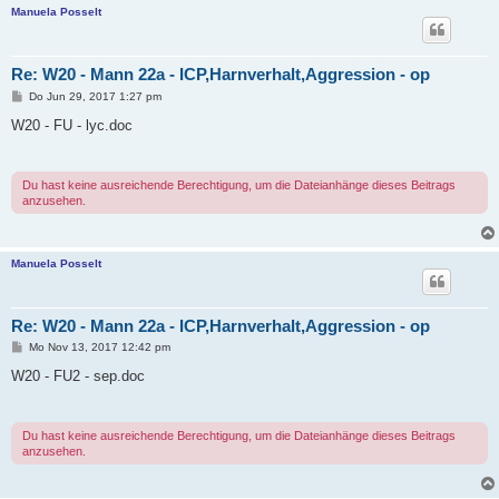
Manuela Posselt
Re: W20 - Mann 22a - ICP,Harnverhalt,Aggression - op
B
Do Jun 29, 2017 1:27 pm
e
i
W20 - FU - lyc.doc
t
r
a
g
Du hast keine ausreichende Berechtigung, um die Dateianhänge dieses Beitrags
anzusehen.
Manuela Posselt
Re: W20 - Mann 22a - ICP,Harnverhalt,Aggression - op
B
Mo Nov 13, 2017 12:42 pm
e
i
W20 - FU2 - sep.doc
t
r
a
g
Du hast keine ausreichende Berechtigung, um die Dateianhänge dieses Beitrags
anzusehen.