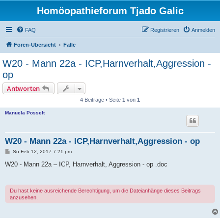
Homöopathieforum Tjado Galic
FAQ
Registrieren
Anmelden
Foren-Übersicht
Fälle
W20 - Mann 22a - ICP,Harnverhalt,Aggression -
op
Antworten
4 Beiträge • Seite
1
von
1
Manuela Posselt
W20 - Mann 22a - ICP,Harnverhalt,Aggression - op
B
So Feb 12, 2017 7:21 pm
e
i
W20 - Mann 22a – ICP, Harnverhalt, Aggression - op .doc
t
r
a
g
Du hast keine ausreichende Berechtigung, um die Dateianhänge dieses Beitrags
anzusehen.