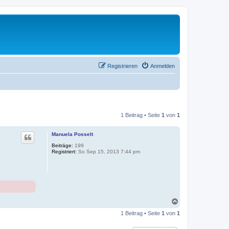
Registrieren
Anmelden
1 Beitrag • Seite
1
von
1
Manuela Posselt
Beiträge:
199
Registriert:
So Sep 15, 2013 7:44 pm
N
a
1 Beitrag • Seite
1
von
1
c
h