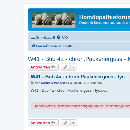
Homöopathieforum
Forum für KollegInnenaustausch un
Schnellzugriff
FAQ
Foren-Übersicht
Fälle
W41 - Bub 4a - chron.Paukenerguss - l
Antworten
W41 - Bub 4a - chron.Paukenerguss - lyc
B
von
Manuela Posselt
»
Do Jul 18, 2019 1:01 pm
e
i
W41 - Bub 4a - chron.Paukenerguss - lyc.doc
t
r
a
g
Du hast keine ausreichende Berechtigung, um die Dateianhänge die
Antworten