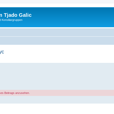
 Tjado Galic
d Konsiliargruppen
yc
ses Beitrags anzusehen.