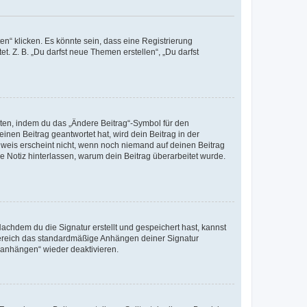
n“ klicken. Es könnte sein, dass eine Registrierung
t. Z. B. „Du darfst neue Themen erstellen“, „Du darfst
iten, indem du das „Ändere Beitrag“-Symbol für den
inen Beitrag geantwortet hat, wird dein Beitrag in der
nweis erscheint nicht, wenn noch niemand auf deinen Beitrag
ne Notiz hinterlassen, warum dein Beitrag überarbeitet wurde.
chdem du die Signatur erstellt und gespeichert hast, kannst
Bereich das standardmäßige Anhängen deiner Signatur
r anhängen“ wieder deaktivieren.