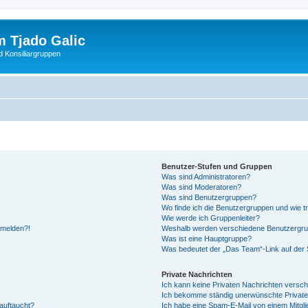
 Tjado Galic
d Konsiliargruppen
Benutzer-Stufen und Gruppen
Was sind Administratoren?
Was sind Moderatoren?
Was sind Benutzergruppen?
Wo finde ich die Benutzergruppen und wie tr
Wie werde ich Gruppenleiter?
anmelden?!
Weshalb werden verschiedene Benutzergrupp
Was ist eine Hauptgruppe?
Was bedeutet der „Das Team“-Link auf der S
Private Nachrichten
Ich kann keine Privaten Nachrichten versch
Ich bekomme ständig unerwünschte Private
auftaucht?
Ich habe eine Spam-E-Mail von einem Mitgli