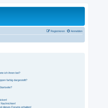
Registrieren
Anmelden
ete ich ihnen bei?
en farbig dargestellt?
tartseite?
icken!
 Nachrichten!
ed dieses Forums erhalten!