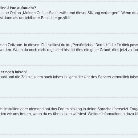
ine-Liste auftaucht?
n eine Option „Meinen Online-Status während dieser Sitzung verbergen“. Wenn du d
st dann als unsichtbarer Besucher gezählt.
en Zeitzone. In diesem Fall solltest du im „Persönlichen Bereich“ die für dich passe
den. Wenn du noch nicht registriert bist, ist dies ein guter Grund, dies jetzt zu tun
mer noch falsch!
t hast und die Zeit trotzdem noch falsch ist, geht die Uhr des Servers vermutlich fal
t installiert oder niemand hat das Forum bislang in deine Sprache übersetzt. Frag
, würden wir uns freuen, wenn du es übersetzen würdest. Weitere Informationen dazu