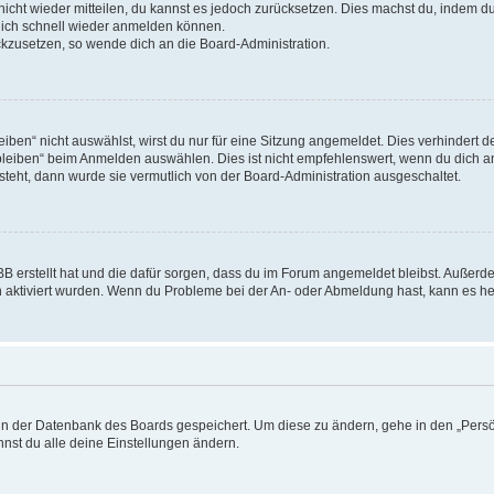
 nicht wieder mitteilen, du kannst es jedoch zurücksetzen. Dies machst du, indem 
 dich schnell wieder anmelden können.
ückzusetzen, so wende dich an die Board-Administration.
en“ nicht auswählst, wirst du nur für eine Sitzung angemeldet. Dies verhindert 
leiben“ beim Anmelden auswählen. Dies ist nicht empfehlenswert, wenn du dich an
 steht, dann wurde sie vermutlich von der Board-Administration ausgeschaltet.
BB erstellt hat und die dafür sorgen, dass du im Forum angemeldet bleibst. Außer
n aktiviert wurden. Wenn du Probleme bei der An- oder Abmeldung hast, kann es he
n in der Datenbank des Boards gespeichert. Um diese zu ändern, gehe in den „Persö
nst du alle deine Einstellungen ändern.