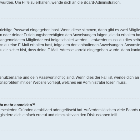
 wurden. Um Hilfe zu erhalten, wende dich an die Board-Administration.
 richtige Passwort eingegeben hast. Wenn diese stimmen, dann gibt es zwei Mögl
tern oder deiner Erziehungsberechtigten den Anweisungen folgen, die du erhalten ha
u angemeldeten Mitglieder erst freigeschaltet werden – entweder musst du dies selbs
. Wenn du eine E-Mail erhalten hast, folge den dort enthaltenen Anweisungen. Ansons
 dir sicher bist, dass deine E-Mail-Adresse korrekt eingegeben wurde, dann kontak
Benutzername und dein Passwort richtig sind. Wenn dies der Fall ist, wende dich a
ionsproblem mit der Website vorliegt, welches ein Administrator lösen muss.
icht mehr anmelden?!
erschieden Gründen deaktiviert oder gelöscht hat. Außerdem löschen viele Boards r
triere dich einfach erneut und nimm aktiv an den Diskussionen teil!