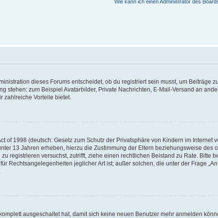
Wie kann ich einen Administrator des Board
istration dieses Forums entscheidet, ob du registriert sein musst, um Beiträge zu s
ung stehen: zum Beispiel Avatarbilder, Private Nachrichten, E-Mail-Versand an ander
 zahlreiche Vorteile bietet.
t of 1998 (deutsch: Gesetz zum Schutz der Privatsphäre von Kindern im Internet vo
unter 13 Jahren erheben, hierzu die Zustimmung der Eltern beziehungsweise des o
h zu registrieren versuchst, zutrifft, ziehe einen rechtlichen Beistand zu Rate. Bit
für Rechtsangelegenheiten jeglicher Art ist; außer solchen, die unter der Frage „
.
g komplett ausgeschaltet hat, damit sich keine neuen Benutzer mehr anmelden könn