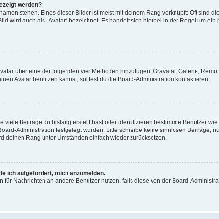
gezeigt werden?
amen stehen. Eines dieser Bilder ist meist mit deinem Rang verknüpft: Oft sind di
ld wird auch als „Avatar“ bezeichnet. Es handelt sich hierbei in der Regel um ein
 Avatar über eine der folgenden vier Methoden hinzufügen: Gravatar, Galerie, Rem
en Avatar benutzen kannst, solltest du die Board-Administration kontaktieren.
viele Beiträge du bislang erstellt hast oder identifizieren bestimmte Benutzer w
 Board-Administration festgelegt wurden. Bitte schreibe keine sinnlosen Beiträge
wird deinen Rang unter Umständen einfach wieder zurücksetzen.
rde ich aufgefordert, mich anzumelden.
ion für Nachrichten an andere Benutzer nutzen, falls diese von der Board-Administ