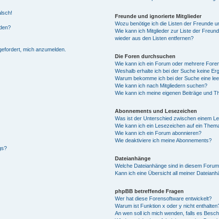
alsch!
Freunde und ignorierte Mitglieder
Wozu benötige ich die Listen der Freunde un
rden?
Wie kann ich Mitglieder zur Liste der Freund
wieder aus den Listen entfernen?
fgefordert, mich anzumelden.
Die Foren durchsuchen
Wie kann ich ein Forum oder mehrere For
Weshalb erhalte ich bei der Suche keine Er
Warum bekomme ich bei der Suche eine lee
Wie kann ich nach Mitgliedern suchen?
Wie kann ich meine eigenen Beiträge und T
Abonnements und Lesezeichen
Was ist der Unterschied zwischen einem L
Wie kann ich ein Lesezeichen auf ein Them
Wie kann ich ein Forum abonnieren?
Wie deaktiviere ich meine Abonnements?
gs?
Dateianhänge
Welche Dateianhänge sind in diesem Forum
Kann ich eine Übersicht all meiner Dateian
phpBB betreffende Fragen
Wer hat diese Forensoftware entwickelt?
Warum ist Funktion x oder y nicht enthalten
An wen soll ich mich wenden, falls es Besc