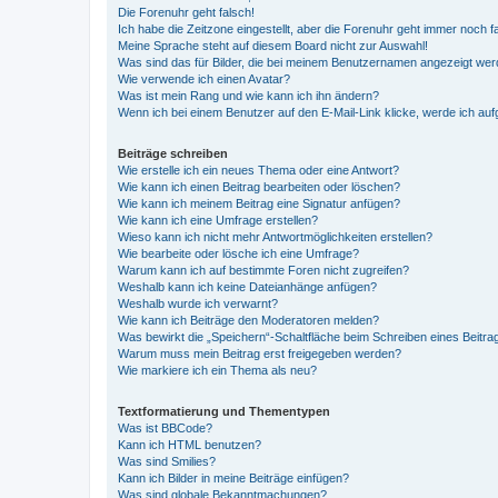
Die Forenuhr geht falsch!
Ich habe die Zeitzone eingestellt, aber die Forenuhr geht immer noch f
Meine Sprache steht auf diesem Board nicht zur Auswahl!
Was sind das für Bilder, die bei meinem Benutzernamen angezeigt we
Wie verwende ich einen Avatar?
Was ist mein Rang und wie kann ich ihn ändern?
Wenn ich bei einem Benutzer auf den E-Mail-Link klicke, werde ich au
Beiträge schreiben
Wie erstelle ich ein neues Thema oder eine Antwort?
Wie kann ich einen Beitrag bearbeiten oder löschen?
Wie kann ich meinem Beitrag eine Signatur anfügen?
Wie kann ich eine Umfrage erstellen?
Wieso kann ich nicht mehr Antwortmöglichkeiten erstellen?
Wie bearbeite oder lösche ich eine Umfrage?
Warum kann ich auf bestimmte Foren nicht zugreifen?
Weshalb kann ich keine Dateianhänge anfügen?
Weshalb wurde ich verwarnt?
Wie kann ich Beiträge den Moderatoren melden?
Was bewirkt die „Speichern“-Schaltfläche beim Schreiben eines Beitra
Warum muss mein Beitrag erst freigegeben werden?
Wie markiere ich ein Thema als neu?
Textformatierung und Thementypen
Was ist BBCode?
Kann ich HTML benutzen?
Was sind Smilies?
Kann ich Bilder in meine Beiträge einfügen?
Was sind globale Bekanntmachungen?