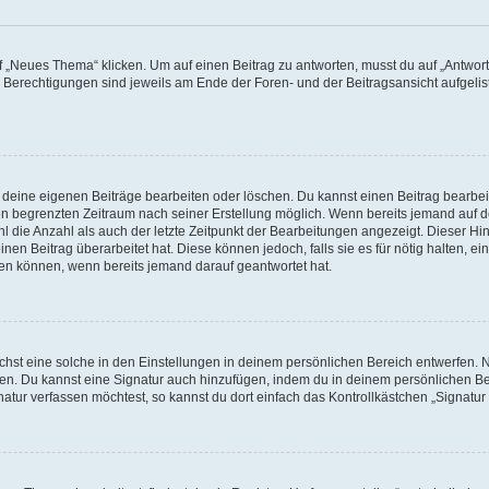
„Neues Thema“ klicken. Um auf einen Beitrag zu antworten, musst du auf „Antworte
e Berechtigungen sind jeweils am Ende der Foren- und der Beitragsansicht aufgeliste
r deine eigenen Beiträge bearbeiten oder löschen. Du kannst einen Beitrag bearbe
inen begrenzten Zeitraum nach seiner Erstellung möglich. Wenn bereits jemand auf de
 die Anzahl als auch der letzte Zeitpunkt der Bearbeitungen angezeigt. Dieser Hi
en Beitrag überarbeitet hat. Diese können jedoch, falls sie es für nötig halten, ei
hen können, wenn bereits jemand darauf geantwortet hat.
st eine solche in den Einstellungen in deinem persönlichen Bereich entwerfen. Na
eren. Du kannst eine Signatur auch hinzufügen, indem du in deinem persönlichen 
atur verfassen möchtest, so kannst du dort einfach das Kontrollkästchen „Signatu