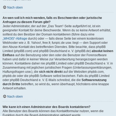
Nach oben
An wen soll ich mich wenden, falls es Beschwerden oder juristische
Anfragen zu diesem Forum gibt?
Jeder Administrator, der auf der „Das Team“-Seite aufgeführt ist, ist ein
geeigneter Kontakt für deine Beschwerde. Wenn du so keine Antwort erhältst,
solltest du den Besitzer der Domain kontaktieren (führe dazu eine
„WHOIS“-Abfrage
durch) oder — falls diese Seite bei einem kostenlosen
Webhoster wie z. B. Yahoo!, free.fr, funpic.de usw. liegt — den Support oder
den Abuse-Kontakt des betreffenden Dienstes. Bitte beachte, dass phpBB
Limited (phpBB.com) und phpBB Deutschland e. V. (phpBB.de)
absolut keinen
Einfluss
auf die Benutzung oder den oder die Benutzer der Forensoftware
haben und dafür in keiner Weise zur Verantwortung herangezogen werden
können. Kontaktiere daher nie phpBB Limited oder phpBB Deutschland e. V. in
Zusammenhang mit jeglichen juristischen Fragen (Unterlassungserklärungen,
Haftungsfragen usw.), die
sich nicht direkt
auf die Websiten phpbb.com,
phpbb.de oder die phpBB-Software selbst beziehen. Falls du phpBB Limited
oder phpBB Deutschland e. V. E-Mails schreibst, die die
Softwarenutzung
durch Dritte
betreffen, so wirst du, wenn überhaupt, höchstens eine knappe
Antwort erhalten.
Nach oben
Wie kann ich einen Administrator des Boards kontaktieren?
Alle Benutzer des Boards können das Kontaktformular nutzen, wenn die
Funktion durch die Board-Administration aktiviert wurde.