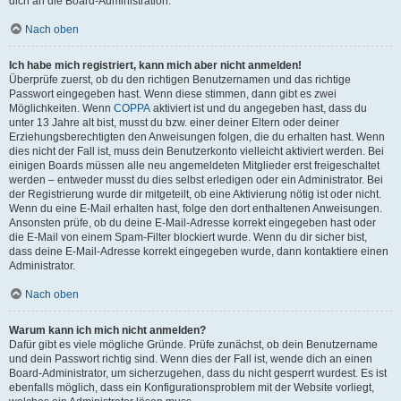
dich an die Board-Administration.
Nach oben
Ich habe mich registriert, kann mich aber nicht anmelden!
Überprüfe zuerst, ob du den richtigen Benutzernamen und das richtige
Passwort eingegeben hast. Wenn diese stimmen, dann gibt es zwei
Möglichkeiten. Wenn
COPPA
aktiviert ist und du angegeben hast, dass du
unter 13 Jahre alt bist, musst du bzw. einer deiner Eltern oder deiner
Erziehungsberechtigten den Anweisungen folgen, die du erhalten hast. Wenn
dies nicht der Fall ist, muss dein Benutzerkonto vielleicht aktiviert werden. Bei
einigen Boards müssen alle neu angemeldeten Mitglieder erst freigeschaltet
werden – entweder musst du dies selbst erledigen oder ein Administrator. Bei
der Registrierung wurde dir mitgeteilt, ob eine Aktivierung nötig ist oder nicht.
Wenn du eine E-Mail erhalten hast, folge den dort enthaltenen Anweisungen.
Ansonsten prüfe, ob du deine E-Mail-Adresse korrekt eingegeben hast oder
die E-Mail von einem Spam-Filter blockiert wurde. Wenn du dir sicher bist,
dass deine E-Mail-Adresse korrekt eingegeben wurde, dann kontaktiere einen
Administrator.
Nach oben
Warum kann ich mich nicht anmelden?
Dafür gibt es viele mögliche Gründe. Prüfe zunächst, ob dein Benutzername
und dein Passwort richtig sind. Wenn dies der Fall ist, wende dich an einen
Board-Administrator, um sicherzugehen, dass du nicht gesperrt wurdest. Es ist
ebenfalls möglich, dass ein Konfigurationsproblem mit der Website vorliegt,