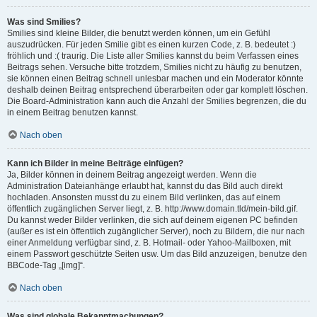
Was sind Smilies?
Smilies sind kleine Bilder, die benutzt werden können, um ein Gefühl
auszudrücken. Für jeden Smilie gibt es einen kurzen Code, z. B. bedeutet :)
fröhlich und :( traurig. Die Liste aller Smilies kannst du beim Verfassen eines
Beitrags sehen. Versuche bitte trotzdem, Smilies nicht zu häufig zu benutzen,
sie können einen Beitrag schnell unlesbar machen und ein Moderator könnte
deshalb deinen Beitrag entsprechend überarbeiten oder gar komplett löschen.
Die Board-Administration kann auch die Anzahl der Smilies begrenzen, die du
in einem Beitrag benutzen kannst.
Nach oben
Kann ich Bilder in meine Beiträge einfügen?
Ja, Bilder können in deinem Beitrag angezeigt werden. Wenn die
Administration Dateianhänge erlaubt hat, kannst du das Bild auch direkt
hochladen. Ansonsten musst du zu einem Bild verlinken, das auf einem
öffentlich zugänglichen Server liegt, z. B. http://www.domain.tld/mein-bild.gif.
Du kannst weder Bilder verlinken, die sich auf deinem eigenen PC befinden
(außer es ist ein öffentlich zugänglicher Server), noch zu Bildern, die nur nach
einer Anmeldung verfügbar sind, z. B. Hotmail- oder Yahoo-Mailboxen, mit
einem Passwort geschützte Seiten usw. Um das Bild anzuzeigen, benutze den
BBCode-Tag „[img]“.
Nach oben
Was sind globale Bekanntmachungen?