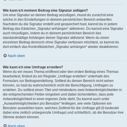
Wie kann ich meinem Beitrag eine Signatur anfügen?
Um eine Signatur an deinen Beitrag anzufügen, musst du zunächst eine
solche in den Einstellungen in deinem persönlichen Bereich entwerfen.
Nachdem du die Signatur erstellt und gespeichert hast, kannst du in jedem
Beitrag das Kästchen „Signatur anhängen“ aktivieren. Du kannst eine Signatur
auch hinzufügen, indem du in deinem persönlichen Bereich das
standardmäßige Anhängen deiner Signatur aktivierst. Wenn du einen
einzelnen Beitrag dennoch ohne Signatur verfassen möchtest, so kannst du
dort einfach das Kontrollkästchen „Signatur anhängen“ wieder deaktivieren.
Nach oben
Wie kann ich eine Umfrage erstellen?
Wenn du ein neues Thema eröffnest oder den ersten Beitrag eines Themas
bearbeitest, findest du ein Register „Umfrage erstellen“ unterhalb des
Formulars zur Beitragserstellung. Solltest du diesen Bereich nicht sehen
können, so hast du wahrscheinlich nicht die Berechtigung, Umfragen zu
erstellen. Du solltest einen Titel und mindestens zwei Antwortmöglichkeiten in
die entsprechenden Felder eingeben und dabei sicherstellen, dass jede
Antwortmöglichkeit in einer eigenen Zeile steht. Du kannst auch unter
„Auswahlmöglichkeiten pro Benutzer“ festlegen, wie viele Optionen ein
Benutzer auswählen kann, welches Zeitlimit für die Umfrage gilt (0 bedeutet
dabei eine zeitlich unbegrenzte Umfrage) und schließlich, ob die Benutzer ihre
Stimme ändern können.
Nach oben