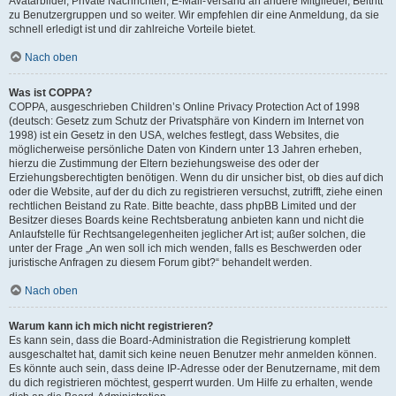
Avatarbilder, Private Nachrichten, E-Mail-Versand an andere Mitglieder, Beitritt
zu Benutzergruppen und so weiter. Wir empfehlen dir eine Anmeldung, da sie
schnell erledigt ist und dir zahlreiche Vorteile bietet.
Nach oben
Was ist COPPA?
COPPA, ausgeschrieben Children’s Online Privacy Protection Act of 1998
(deutsch: Gesetz zum Schutz der Privatsphäre von Kindern im Internet von
1998) ist ein Gesetz in den USA, welches festlegt, dass Websites, die
möglicherweise persönliche Daten von Kindern unter 13 Jahren erheben,
hierzu die Zustimmung der Eltern beziehungsweise des oder der
Erziehungsberechtigten benötigen. Wenn du dir unsicher bist, ob dies auf dich
oder die Website, auf der du dich zu registrieren versuchst, zutrifft, ziehe einen
rechtlichen Beistand zu Rate. Bitte beachte, dass phpBB Limited und der
Besitzer dieses Boards keine Rechtsberatung anbieten kann und nicht die
Anlaufstelle für Rechtsangelegenheiten jeglicher Art ist; außer solchen, die
unter der Frage „An wen soll ich mich wenden, falls es Beschwerden oder
juristische Anfragen zu diesem Forum gibt?“ behandelt werden.
Nach oben
Warum kann ich mich nicht registrieren?
Es kann sein, dass die Board-Administration die Registrierung komplett
ausgeschaltet hat, damit sich keine neuen Benutzer mehr anmelden können.
Es könnte auch sein, dass deine IP-Adresse oder der Benutzername, mit dem
du dich registrieren möchtest, gesperrt wurden. Um Hilfe zu erhalten, wende