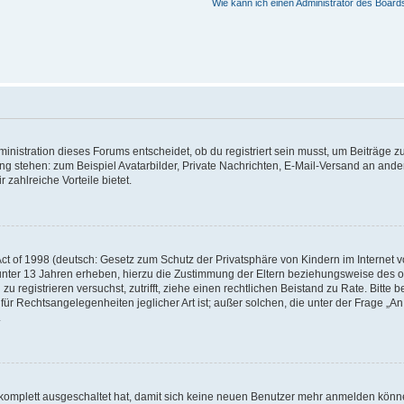
Wie kann ich einen Administrator des Board
istration dieses Forums entscheidet, ob du registriert sein musst, um Beiträge zu s
ung stehen: zum Beispiel Avatarbilder, Private Nachrichten, E-Mail-Versand an ander
 zahlreiche Vorteile bietet.
t of 1998 (deutsch: Gesetz zum Schutz der Privatsphäre von Kindern im Internet vo
unter 13 Jahren erheben, hierzu die Zustimmung der Eltern beziehungsweise des o
h zu registrieren versuchst, zutrifft, ziehe einen rechtlichen Beistand zu Rate. Bit
für Rechtsangelegenheiten jeglicher Art ist; außer solchen, die unter der Frage „
.
g komplett ausgeschaltet hat, damit sich keine neuen Benutzer mehr anmelden könn