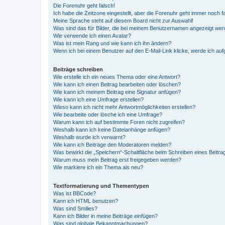
Die Forenuhr geht falsch!
Ich habe die Zeitzone eingestellt, aber die Forenuhr geht immer noch f
Meine Sprache steht auf diesem Board nicht zur Auswahl!
Was sind das für Bilder, die bei meinem Benutzernamen angezeigt we
Wie verwende ich einen Avatar?
Was ist mein Rang und wie kann ich ihn ändern?
Wenn ich bei einem Benutzer auf den E-Mail-Link klicke, werde ich au
Beiträge schreiben
Wie erstelle ich ein neues Thema oder eine Antwort?
Wie kann ich einen Beitrag bearbeiten oder löschen?
Wie kann ich meinem Beitrag eine Signatur anfügen?
Wie kann ich eine Umfrage erstellen?
Wieso kann ich nicht mehr Antwortmöglichkeiten erstellen?
Wie bearbeite oder lösche ich eine Umfrage?
Warum kann ich auf bestimmte Foren nicht zugreifen?
Weshalb kann ich keine Dateianhänge anfügen?
Weshalb wurde ich verwarnt?
Wie kann ich Beiträge den Moderatoren melden?
Was bewirkt die „Speichern“-Schaltfläche beim Schreiben eines Beitra
Warum muss mein Beitrag erst freigegeben werden?
Wie markiere ich ein Thema als neu?
Textformatierung und Thementypen
Was ist BBCode?
Kann ich HTML benutzen?
Was sind Smilies?
Kann ich Bilder in meine Beiträge einfügen?
Was sind globale Bekanntmachungen?