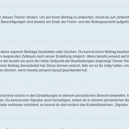
„Neues Thema“ klicken. Um auf einen Beitrag zu antworten, musst du auf „Antworte
e Berechtigungen sind jeweils am Ende der Foren- und der Beitragsansicht aufgeliste
r deine eigenen Beiträge bearbeiten oder löschen. Du kannst einen Beitrag bearbe
inen begrenzten Zeitraum nach seiner Erstellung möglich. Wenn bereits jemand auf de
 die Anzahl als auch der letzte Zeitpunkt der Bearbeitungen angezeigt. Dieser Hi
en Beitrag überarbeitet hat. Diese können jedoch, falls sie es für nötig halten, ei
hen können, wenn bereits jemand darauf geantwortet hat.
st eine solche in den Einstellungen in deinem persönlichen Bereich entwerfen. Na
eren. Du kannst eine Signatur auch hinzufügen, indem du in deinem persönlichen 
atur verfassen möchtest, so kannst du dort einfach das Kontrollkästchen „Signatu