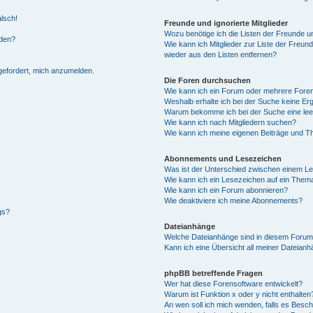
alsch!
Freunde und ignorierte Mitglieder
Wozu benötige ich die Listen der Freunde un
rden?
Wie kann ich Mitglieder zur Liste der Freund
wieder aus den Listen entfernen?
fgefordert, mich anzumelden.
Die Foren durchsuchen
Wie kann ich ein Forum oder mehrere For
Weshalb erhalte ich bei der Suche keine Er
Warum bekomme ich bei der Suche eine lee
Wie kann ich nach Mitgliedern suchen?
Wie kann ich meine eigenen Beiträge und T
Abonnements und Lesezeichen
Was ist der Unterschied zwischen einem L
Wie kann ich ein Lesezeichen auf ein Them
Wie kann ich ein Forum abonnieren?
Wie deaktiviere ich meine Abonnements?
gs?
Dateianhänge
Welche Dateianhänge sind in diesem Forum
Kann ich eine Übersicht all meiner Dateian
phpBB betreffende Fragen
Wer hat diese Forensoftware entwickelt?
Warum ist Funktion x oder y nicht enthalten
An wen soll ich mich wenden, falls es Besc