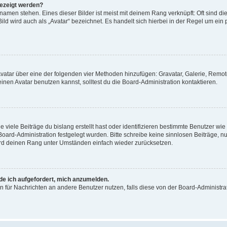
gezeigt werden?
amen stehen. Eines dieser Bilder ist meist mit deinem Rang verknüpft: Oft sind di
ld wird auch als „Avatar“ bezeichnet. Es handelt sich hierbei in der Regel um ein
 Avatar über eine der folgenden vier Methoden hinzufügen: Gravatar, Galerie, Rem
en Avatar benutzen kannst, solltest du die Board-Administration kontaktieren.
viele Beiträge du bislang erstellt hast oder identifizieren bestimmte Benutzer w
 Board-Administration festgelegt wurden. Bitte schreibe keine sinnlosen Beiträge
wird deinen Rang unter Umständen einfach wieder zurücksetzen.
rde ich aufgefordert, mich anzumelden.
ion für Nachrichten an andere Benutzer nutzen, falls diese von der Board-Administ