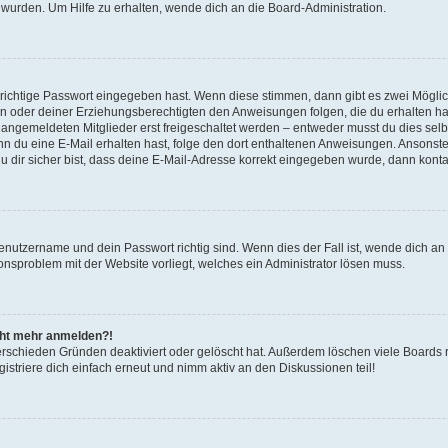
 wurden. Um Hilfe zu erhalten, wende dich an die Board-Administration.
 richtige Passwort eingegeben hast. Wenn diese stimmen, dann gibt es zwei Mögl
tern oder deiner Erziehungsberechtigten den Anweisungen folgen, die du erhalten ha
u angemeldeten Mitglieder erst freigeschaltet werden – entweder musst du dies selbs
. Wenn du eine E-Mail erhalten hast, folge den dort enthaltenen Anweisungen. Ansons
 dir sicher bist, dass deine E-Mail-Adresse korrekt eingegeben wurde, dann kontak
Benutzername und dein Passwort richtig sind. Wenn dies der Fall ist, wende dich a
ionsproblem mit der Website vorliegt, welches ein Administrator lösen muss.
icht mehr anmelden?!
erschieden Gründen deaktiviert oder gelöscht hat. Außerdem löschen viele Boards r
triere dich einfach erneut und nimm aktiv an den Diskussionen teil!