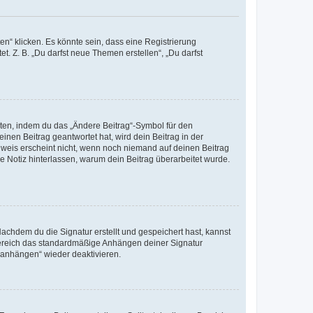
n“ klicken. Es könnte sein, dass eine Registrierung
t. Z. B. „Du darfst neue Themen erstellen“, „Du darfst
iten, indem du das „Ändere Beitrag“-Symbol für den
inen Beitrag geantwortet hat, wird dein Beitrag in der
nweis erscheint nicht, wenn noch niemand auf deinen Beitrag
ne Notiz hinterlassen, warum dein Beitrag überarbeitet wurde.
chdem du die Signatur erstellt und gespeichert hast, kannst
Bereich das standardmäßige Anhängen deiner Signatur
r anhängen“ wieder deaktivieren.