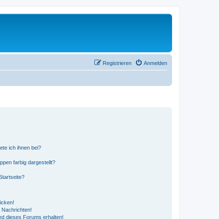
Registrieren
Anmelden
ete ich ihnen bei?
en farbig dargestellt?
tartseite?
icken!
 Nachrichten!
ed dieses Forums erhalten!