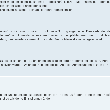
 nicht wieder mitteilen, du kannst es jedoch zurücksetzen. Dies machst du, indem 
 dich schnell wieder anmelden können.
ückzusetzen, so wende dich an die Board-Administration.
en“ nicht auswählst, wirst du nur für eine Sitzung angemeldet. Dies verhindert 
leiben“ beim Anmelden auswählen. Dies ist nicht empfehlenswert, wenn du dich an
 steht, dann wurde sie vermutlich von der Board-Administration ausgeschaltet.
BB erstellt hat und die dafür sorgen, dass du im Forum angemeldet bleibst. Außer
n aktiviert wurden. Wenn du Probleme bei der An- oder Abmeldung hast, kann es he
n in der Datenbank des Boards gespeichert. Um diese zu ändern, gehe in den „Persö
nst du alle deine Einstellungen ändern.