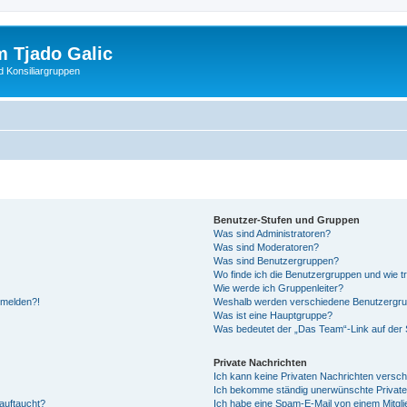
 Tjado Galic
d Konsiliargruppen
Benutzer-Stufen und Gruppen
Was sind Administratoren?
Was sind Moderatoren?
Was sind Benutzergruppen?
Wo finde ich die Benutzergruppen und wie tr
Wie werde ich Gruppenleiter?
anmelden?!
Weshalb werden verschiedene Benutzergrupp
Was ist eine Hauptgruppe?
Was bedeutet der „Das Team“-Link auf der S
Private Nachrichten
Ich kann keine Privaten Nachrichten versch
Ich bekomme ständig unerwünschte Private
auftaucht?
Ich habe eine Spam-E-Mail von einem Mitgli