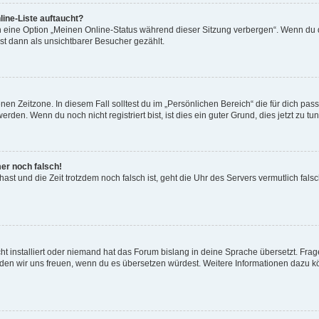
ine-Liste auftaucht?
n eine Option „Meinen Online-Status während dieser Sitzung verbergen“. Wenn du d
st dann als unsichtbarer Besucher gezählt.
en Zeitzone. In diesem Fall solltest du im „Persönlichen Bereich“ die für dich passe
den. Wenn du noch nicht registriert bist, ist dies ein guter Grund, dies jetzt zu tun
mer noch falsch!
t hast und die Zeit trotzdem noch falsch ist, geht die Uhr des Servers vermutlich fal
t installiert oder niemand hat das Forum bislang in deine Sprache übersetzt. Frag
, würden wir uns freuen, wenn du es übersetzen würdest. Weitere Informationen dazu