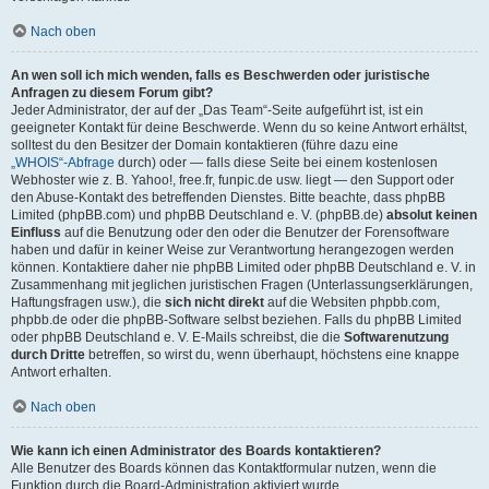
Nach oben
An wen soll ich mich wenden, falls es Beschwerden oder juristische
Anfragen zu diesem Forum gibt?
Jeder Administrator, der auf der „Das Team“-Seite aufgeführt ist, ist ein
geeigneter Kontakt für deine Beschwerde. Wenn du so keine Antwort erhältst,
solltest du den Besitzer der Domain kontaktieren (führe dazu eine
„WHOIS“-Abfrage
durch) oder — falls diese Seite bei einem kostenlosen
Webhoster wie z. B. Yahoo!, free.fr, funpic.de usw. liegt — den Support oder
den Abuse-Kontakt des betreffenden Dienstes. Bitte beachte, dass phpBB
Limited (phpBB.com) und phpBB Deutschland e. V. (phpBB.de)
absolut keinen
Einfluss
auf die Benutzung oder den oder die Benutzer der Forensoftware
haben und dafür in keiner Weise zur Verantwortung herangezogen werden
können. Kontaktiere daher nie phpBB Limited oder phpBB Deutschland e. V. in
Zusammenhang mit jeglichen juristischen Fragen (Unterlassungserklärungen,
Haftungsfragen usw.), die
sich nicht direkt
auf die Websiten phpbb.com,
phpbb.de oder die phpBB-Software selbst beziehen. Falls du phpBB Limited
oder phpBB Deutschland e. V. E-Mails schreibst, die die
Softwarenutzung
durch Dritte
betreffen, so wirst du, wenn überhaupt, höchstens eine knappe
Antwort erhalten.
Nach oben
Wie kann ich einen Administrator des Boards kontaktieren?
Alle Benutzer des Boards können das Kontaktformular nutzen, wenn die
Funktion durch die Board-Administration aktiviert wurde.