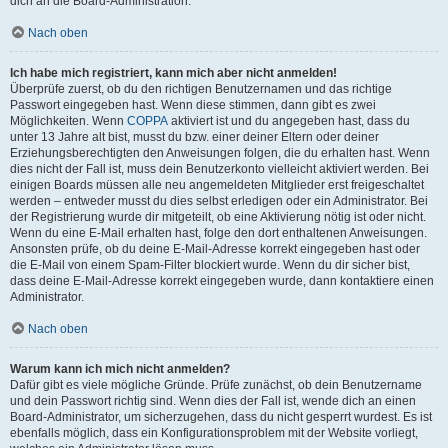
dich an die Board-Administration.
Nach oben
Ich habe mich registriert, kann mich aber nicht anmelden!
Überprüfe zuerst, ob du den richtigen Benutzernamen und das richtige
Passwort eingegeben hast. Wenn diese stimmen, dann gibt es zwei
Möglichkeiten. Wenn
COPPA
aktiviert ist und du angegeben hast, dass du
unter 13 Jahre alt bist, musst du bzw. einer deiner Eltern oder deiner
Erziehungsberechtigten den Anweisungen folgen, die du erhalten hast. Wenn
dies nicht der Fall ist, muss dein Benutzerkonto vielleicht aktiviert werden. Bei
einigen Boards müssen alle neu angemeldeten Mitglieder erst freigeschaltet
werden – entweder musst du dies selbst erledigen oder ein Administrator. Bei
der Registrierung wurde dir mitgeteilt, ob eine Aktivierung nötig ist oder nicht.
Wenn du eine E-Mail erhalten hast, folge den dort enthaltenen Anweisungen.
Ansonsten prüfe, ob du deine E-Mail-Adresse korrekt eingegeben hast oder
die E-Mail von einem Spam-Filter blockiert wurde. Wenn du dir sicher bist,
dass deine E-Mail-Adresse korrekt eingegeben wurde, dann kontaktiere einen
Administrator.
Nach oben
Warum kann ich mich nicht anmelden?
Dafür gibt es viele mögliche Gründe. Prüfe zunächst, ob dein Benutzername
und dein Passwort richtig sind. Wenn dies der Fall ist, wende dich an einen
Board-Administrator, um sicherzugehen, dass du nicht gesperrt wurdest. Es ist
ebenfalls möglich, dass ein Konfigurationsproblem mit der Website vorliegt,