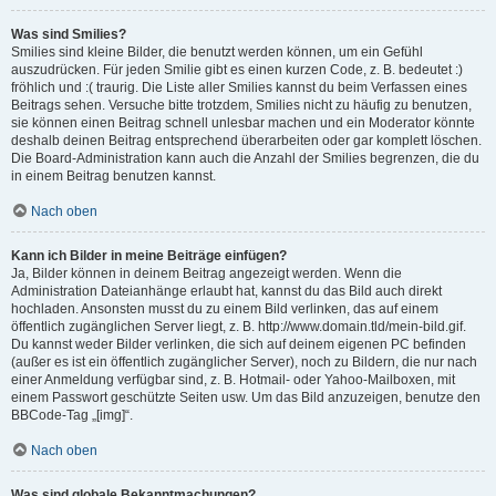
Was sind Smilies?
Smilies sind kleine Bilder, die benutzt werden können, um ein Gefühl
auszudrücken. Für jeden Smilie gibt es einen kurzen Code, z. B. bedeutet :)
fröhlich und :( traurig. Die Liste aller Smilies kannst du beim Verfassen eines
Beitrags sehen. Versuche bitte trotzdem, Smilies nicht zu häufig zu benutzen,
sie können einen Beitrag schnell unlesbar machen und ein Moderator könnte
deshalb deinen Beitrag entsprechend überarbeiten oder gar komplett löschen.
Die Board-Administration kann auch die Anzahl der Smilies begrenzen, die du
in einem Beitrag benutzen kannst.
Nach oben
Kann ich Bilder in meine Beiträge einfügen?
Ja, Bilder können in deinem Beitrag angezeigt werden. Wenn die
Administration Dateianhänge erlaubt hat, kannst du das Bild auch direkt
hochladen. Ansonsten musst du zu einem Bild verlinken, das auf einem
öffentlich zugänglichen Server liegt, z. B. http://www.domain.tld/mein-bild.gif.
Du kannst weder Bilder verlinken, die sich auf deinem eigenen PC befinden
(außer es ist ein öffentlich zugänglicher Server), noch zu Bildern, die nur nach
einer Anmeldung verfügbar sind, z. B. Hotmail- oder Yahoo-Mailboxen, mit
einem Passwort geschützte Seiten usw. Um das Bild anzuzeigen, benutze den
BBCode-Tag „[img]“.
Nach oben
Was sind globale Bekanntmachungen?