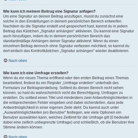
Wie kann ich meinem Beitrag eine Signatur anfügen?
Um eine Signatur an deinen Beitrag anzufügen, musst du zunächst eine
solche in den Einstellungen in deinem persönlichen Bereich entwerfen.
Nachdem du die Signatur erstellt und gespeichert hast, kannst du in jedem
Beitrag das Kästchen „Signatur anhängen“ aktivieren. Du kannst eine Signatur
auch hinzufügen, indem du in deinem persönlichen Bereich das
standardmäßige Anhängen deiner Signatur aktivierst. Wenn du einen
einzelnen Beitrag dennoch ohne Signatur verfassen möchtest, so kannst du
dort einfach das Kontrollkästchen „Signatur anhängen“ wieder deaktivieren.
Nach oben
Wie kann ich eine Umfrage erstellen?
Wenn du ein neues Thema eröffnest oder den ersten Beitrag eines Themas
bearbeitest, findest du ein Register „Umfrage erstellen“ unterhalb des
Formulars zur Beitragserstellung. Solltest du diesen Bereich nicht sehen
können, so hast du wahrscheinlich nicht die Berechtigung, Umfragen zu
erstellen. Du solltest einen Titel und mindestens zwei Antwortmöglichkeiten in
die entsprechenden Felder eingeben und dabei sicherstellen, dass jede
Antwortmöglichkeit in einer eigenen Zeile steht. Du kannst auch unter
„Auswahlmöglichkeiten pro Benutzer“ festlegen, wie viele Optionen ein
Benutzer auswählen kann, welches Zeitlimit für die Umfrage gilt (0 bedeutet
dabei eine zeitlich unbegrenzte Umfrage) und schließlich, ob die Benutzer ihre
Stimme ändern können.
Nach oben