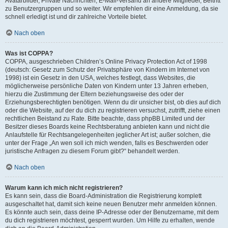
Avatarbilder, Private Nachrichten, E-Mail-Versand an andere Mitglieder, Beitritt
zu Benutzergruppen und so weiter. Wir empfehlen dir eine Anmeldung, da sie
schnell erledigt ist und dir zahlreiche Vorteile bietet.
Nach oben
Was ist COPPA?
COPPA, ausgeschrieben Children’s Online Privacy Protection Act of 1998
(deutsch: Gesetz zum Schutz der Privatsphäre von Kindern im Internet von
1998) ist ein Gesetz in den USA, welches festlegt, dass Websites, die
möglicherweise persönliche Daten von Kindern unter 13 Jahren erheben,
hierzu die Zustimmung der Eltern beziehungsweise des oder der
Erziehungsberechtigten benötigen. Wenn du dir unsicher bist, ob dies auf dich
oder die Website, auf der du dich zu registrieren versuchst, zutrifft, ziehe einen
rechtlichen Beistand zu Rate. Bitte beachte, dass phpBB Limited und der
Besitzer dieses Boards keine Rechtsberatung anbieten kann und nicht die
Anlaufstelle für Rechtsangelegenheiten jeglicher Art ist; außer solchen, die
unter der Frage „An wen soll ich mich wenden, falls es Beschwerden oder
juristische Anfragen zu diesem Forum gibt?“ behandelt werden.
Nach oben
Warum kann ich mich nicht registrieren?
Es kann sein, dass die Board-Administration die Registrierung komplett
ausgeschaltet hat, damit sich keine neuen Benutzer mehr anmelden können.
Es könnte auch sein, dass deine IP-Adresse oder der Benutzername, mit dem
du dich registrieren möchtest, gesperrt wurden. Um Hilfe zu erhalten, wende