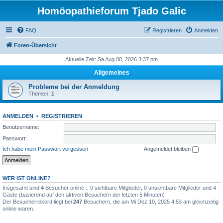
Homöopathieforum Tjado Galic
FAQ
Registrieren
Anmelden
Foren-Übersicht
Aktuelle Zeit: Sa Aug 08, 2026 3:37 pm
Allgemeines
Probleme bei der Anmeldung
Themen:
1
ANMELDEN
•
REGISTRIEREN
Benutzername:
Passwort:
Ich habe mein Passwort vergessen
Angemeldet bleiben
WER IST ONLINE?
Insgesamt sind
4
Besucher online :: 0 sichtbare Mitglieder, 0 unsichtbare Mitglieder und 4
Gäste (basierend auf den aktiven Besuchern der letzten 5 Minuten)
Der Besucherrekord liegt bei
247
Besuchern, die am Mi Dez 10, 2025 4:53 am gleichzeitig
online waren.