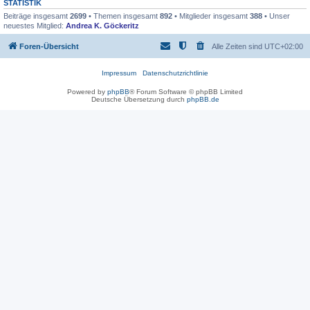
STATISTIK
Beiträge insgesamt
2699
• Themen insgesamt
892
• Mitglieder insgesamt
388
• Unser
neuestes Mitglied:
Andrea K. Göckeritz
Foren-Übersicht
Alle Zeiten sind
UTC+02:00
Impressum
Datenschutzrichtlinie
Powered by
phpBB
® Forum Software © phpBB Limited
Deutsche Übersetzung durch
phpBB.de