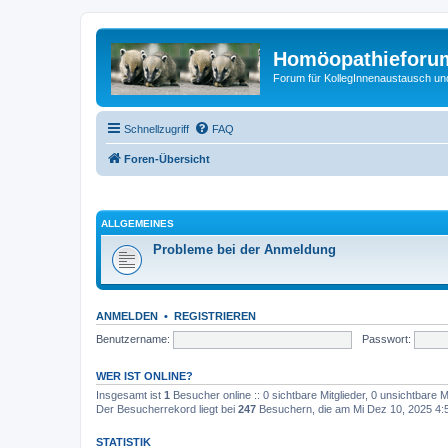
Homöopathieforum
Forum für KollegInnenaustausch un
Schnellzugriff
FAQ
Foren-Übersicht
ALLGEMEINES
Probleme bei der Anmeldung
ANMELDEN
•
REGISTRIEREN
Benutzername:
Passwort:
WER IST ONLINE?
Insgesamt ist
1
Besucher online :: 0 sichtbare Mitglieder, 0 unsichtbare 
Der Besucherrekord liegt bei
247
Besuchern, die am Mi Dez 10, 2025 4:53
STATISTIK