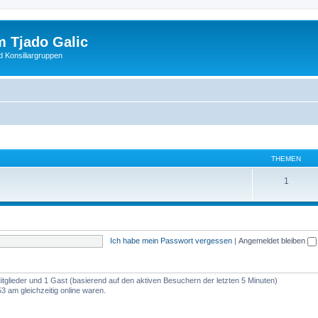
 Tjado Galic
d Konsiliargruppen
THEMEN
1
Ich habe mein Passwort vergessen
|
Angemeldet bleiben
Mitglieder und 1 Gast (basierend auf den aktiven Besuchern der letzten 5 Minuten)
 am gleichzeitig online waren.