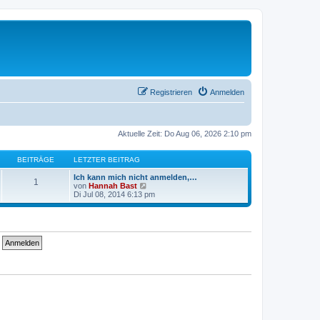
Registrieren
Anmelden
Aktuelle Zeit: Do Aug 06, 2026 2:10 pm
BEITRÄGE
LETZTER BEITRAG
Ich kann mich nicht anmelden,…
1
N
von
Hannah Bast
e
Di Jul 08, 2014 6:13 pm
u
e
s
t
e
r
B
e
i
t
r
a
g