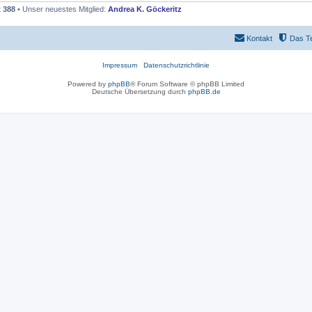
t
388
• Unser neuestes Mitglied:
Andrea K. Göckeritz
Kontakt
Das T
Impressum
Datenschutzrichtlinie
Powered by
phpBB
® Forum Software © phpBB Limited
Deutsche Übersetzung durch
phpBB.de