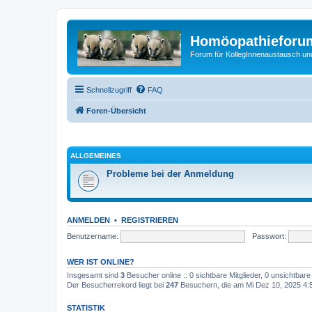
Homöopathieforum
Forum für KollegInnenaustausch un
Schnellzugriff
FAQ
Foren-Übersicht
ALLGEMEINES
Probleme bei der Anmeldung
ANMELDEN
•
REGISTRIEREN
Benutzername:
Passwort:
WER IST ONLINE?
Insgesamt sind
3
Besucher online :: 0 sichtbare Mitglieder, 0 unsichtbar
Der Besucherrekord liegt bei
247
Besuchern, die am Mi Dez 10, 2025 4:53
STATISTIK