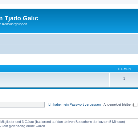
 Tjado Galic
d Konsiliargruppen
THEMEN
1
Ich habe mein Passwort vergessen
|
Angemeldet bleiben
e Mitglieder und 3 Gäste (basierend auf den aktiven Besuchern der letzten 5 Minuten)
 am gleichzeitig online waren.