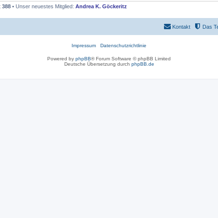
t
388
• Unser neuestes Mitglied:
Andrea K. Göckeritz
Kontakt
Das T
Impressum
Datenschutzrichtlinie
Powered by
phpBB
® Forum Software © phpBB Limited
Deutsche Übersetzung durch
phpBB.de