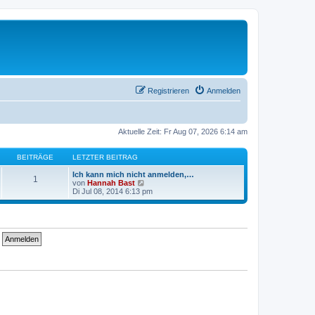
Registrieren
Anmelden
Aktuelle Zeit: Fr Aug 07, 2026 6:14 am
BEITRÄGE
LETZTER BEITRAG
Ich kann mich nicht anmelden,…
1
N
von
Hannah Bast
e
Di Jul 08, 2014 6:13 pm
u
e
s
t
e
r
B
e
i
t
r
a
g