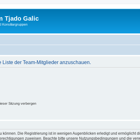
 Tjado Galic
d Konsiliargruppen
e Liste der Team-Mitglieder anzuschauen.
ieser Sitzung verbergen
 können. Die Registrierung ist in wenigen Augenblicken erledigt und ermöglicht di
 Berechtigungen zuweisen. Beachte bitte unsere Nutzungsbedingungen und die verwa