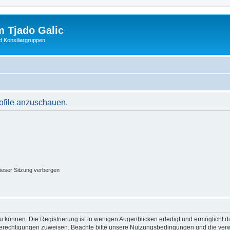
 Tjado Galic
d Konsiliargruppen
rofile anzuschauen.
ieser Sitzung verbergen
 können. Die Registrierung ist in wenigen Augenblicken erledigt und ermöglicht di
 Berechtigungen zuweisen. Beachte bitte unsere Nutzungsbedingungen und die verwa