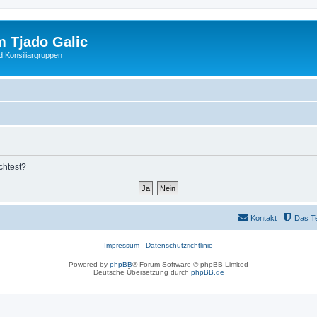
 Tjado Galic
d Konsiliargruppen
chtest?
Kontakt
Das T
Impressum
Datenschutzrichtlinie
Powered by
phpBB
® Forum Software © phpBB Limited
Deutsche Übersetzung durch
phpBB.de