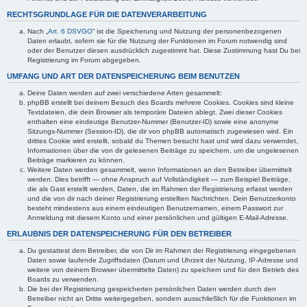
RECHTSGRUNDLAGE FÜR DIE DATENVERARBEITUNG
Nach „
Art. 6 DSVGO
“ ist die Speicherung und Nutzung der personenbezogenen
Daten erlaubt, sofern sie für die Nutzung der Funktionen im Forum notwendig sind
oder der Benutzer diesen ausdrücklich zugestimmt hat. Diese Zustimmung hast Du bei
Registrierung im Forum abgegeben.
UMFANG UND ART DER DATENSPEICHERUNG BEIM BENUTZEN
Deine Daten werden auf zwei verschiedene Arten gesammelt:
phpBB erstellt bei deinem Besuch des Boards mehrere Cookies. Cookies sind kleine
Textdateien, die dein Browser als temporäre Dateien ablegt. Zwei dieser Cookies
enthalten eine eindeutige Benutzer-Nummer (Benutzer-ID) sowie eine anonyme
Sitzungs-Nummer (Session-ID), die dir von phpBB automatisch zugewiesen wird. Ein
drittes Cookie wird erstellt, sobald du Themen besucht hast und wird dazu verwendet,
Informationen über die von dir gelesenen Beiträge zu speichern, um die ungelesenen
Beiträge markieren zu können.
Weitere Daten werden gesammelt, wenn Informationen an den Betreiber übermittelt
werden. Dies betrifft — ohne Anspruch auf Vollständigkeit — zum Beispiel Beiträge,
die als Gast erstellt werden, Daten, die im Rahmen der Registrierung erfasst werden
und die von dir nach deiner Registrierung erstellten Nachrichten. Dein Benutzerkonto
besteht mindestens aus einem eindeutigen Benutzernamen, einem Passwort zur
Anmeldung mit diesem Konto und einer persönlichen und gültigen E-Mail-Adresse.
ERLAUBNIS DER DATENSPEICHERUNG FÜR DEN BETREIBER
Du gestattest dem Betreiber, die von Dir im Rahmen der Registrierung eingegebenen
Daten sowie laufende Zugriffsdaten (Datum und Uhrzeit der Nutzung, IP-Adresse und
weitere von deinem Browser übermittelte Daten) zu speichern und für den Betrieb des
Boards zu verwenden.
Die bei der Registrierung gespeicherten persönlichen Daten werden durch den
Betreiber nicht an Dritte weitergegeben, sondern ausschließlich für die Funktionen im