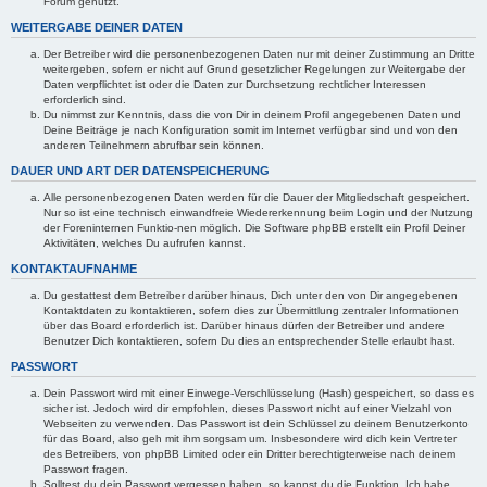
Forum genutzt.
WEITERGABE DEINER DATEN
Der Betreiber wird die personenbezogenen Daten nur mit deiner Zustimmung an Dritte
weitergeben, sofern er nicht auf Grund gesetzlicher Regelungen zur Weitergabe der
Daten verpflichtet ist oder die Daten zur Durchsetzung rechtlicher Interessen
erforderlich sind.
Du nimmst zur Kenntnis, dass die von Dir in deinem Profil angegebenen Daten und
Deine Beiträge je nach Konfiguration somit im Internet verfügbar sind und von den
anderen Teilnehmern abrufbar sein können.
DAUER UND ART DER DATENSPEICHERUNG
Alle personenbezogenen Daten werden für die Dauer der Mitgliedschaft gespeichert.
Nur so ist eine technisch einwandfreie Wiedererkennung beim Login und der Nutzung
der Foreninternen Funktio-nen möglich. Die Software phpBB erstellt ein Profil Deiner
Aktivitäten, welches Du aufrufen kannst.
KONTAKTAUFNAHME
Du gestattest dem Betreiber darüber hinaus, Dich unter den von Dir angegebenen
Kontaktdaten zu kontaktieren, sofern dies zur Übermittlung zentraler Informationen
über das Board erforderlich ist. Darüber hinaus dürfen der Betreiber und andere
Benutzer Dich kontaktieren, sofern Du dies an entsprechender Stelle erlaubt hast.
PASSWORT
Dein Passwort wird mit einer Einwege-Verschlüsselung (Hash) gespeichert, so dass es
sicher ist. Jedoch wird dir empfohlen, dieses Passwort nicht auf einer Vielzahl von
Webseiten zu verwenden. Das Passwort ist dein Schlüssel zu deinem Benutzerkonto
für das Board, also geh mit ihm sorgsam um. Insbesondere wird dich kein Vertreter
des Betreibers, von phpBB Limited oder ein Dritter berechtigterweise nach deinem
Passwort fragen.
Solltest du dein Passwort vergessen haben, so kannst du die Funktion „Ich habe