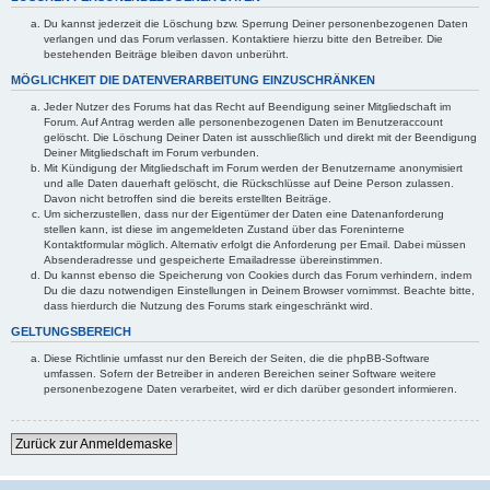
Du kannst jederzeit die Löschung bzw. Sperrung Deiner personenbezogenen Daten
verlangen und das Forum verlassen. Kontaktiere hierzu bitte den Betreiber. Die
bestehenden Beiträge bleiben davon unberührt.
MÖGLICHKEIT DIE DATENVERARBEITUNG EINZUSCHRÄNKEN
Jeder Nutzer des Forums hat das Recht auf Beendigung seiner Mitgliedschaft im
Forum. Auf Antrag werden alle personenbezogenen Daten im Benutzeraccount
gelöscht. Die Löschung Deiner Daten ist ausschließlich und direkt mit der Beendigung
Deiner Mitgliedschaft im Forum verbunden.
Mit Kündigung der Mitgliedschaft im Forum werden der Benutzername anonymisiert
und alle Daten dauerhaft gelöscht, die Rückschlüsse auf Deine Person zulassen.
Davon nicht betroffen sind die bereits erstellten Beiträge.
Um sicherzustellen, dass nur der Eigentümer der Daten eine Datenanforderung
stellen kann, ist diese im angemeldeten Zustand über das Foreninterne
Kontaktformular möglich. Alternativ erfolgt die Anforderung per Email. Dabei müssen
Absenderadresse und gespeicherte Emailadresse übereinstimmen.
Du kannst ebenso die Speicherung von Cookies durch das Forum verhindern, indem
Du die dazu notwendigen Einstellungen in Deinem Browser vornimmst. Beachte bitte,
dass hierdurch die Nutzung des Forums stark eingeschränkt wird.
GELTUNGSBEREICH
Diese Richtlinie umfasst nur den Bereich der Seiten, die die phpBB-Software
umfassen. Sofern der Betreiber in anderen Bereichen seiner Software weitere
personenbezogene Daten verarbeitet, wird er dich darüber gesondert informieren.
Zurück zur Anmeldemaske