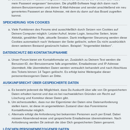
mein Passwort vergessen“ benutzen. Die phpBB-Software fragt dich dann nach
deinem Benutzernamen und deiner E-Mail-Adresse und sendet anschließend ein neu
generiertes Passwort an diese Adresse, mit dem du dann auf das Board zugreifen
kannst.
SPEICHERUNG VON COOKIES
Viele Funktionen des Forums sind ausschließlich durch Setzen von Cookies auf
Deinem Computer möglich: Letzter Aufruf, letzter Login, besuchte Seiten, letzte
Aktivität, gewählter Style, aktuelle Session. Dank intelligenter Steuerung werden diese
Cookies automatisch nach Verlassen der Seite gelöscht, sofern Du nicht ausdrücklich
deren weiteren Bestand gewünscht haben. Beispiel: "Angemeldet bleiben".
DATENSCHUTZ BEI KONTAKTAUFNAHME
Unser Forum bietet ein Kontaktformular an. Zusätzlich zu Deinem Text werden die
Benutzer-ID, der Benutzername falls angemeldet, Emailadresse und IP-Adresse
übermittelt. Alle übermittelten Daten werden vertraulich behandelt und nach Abschluss
des Tickets binnen 14 Tagen gelöscht. Es erfolgt keine Weitergabe dieser
personenbezogenen Daten an Dritte.
AUSKUNFSRECHT ÜBER GESPEICHERTE DATEN
Es besteht jederzeit die Möglichkeit, dass Du Auskunft über alle von Dir gespeicherten
Daten erhalten kannst und das es bei nachweislichen Gründen ein Recht auf
Löschung und Korrektur dieser Daten gibt.
Um sicherzustellen, dass nur der Eigentümer der Daten eine Datenanforderung
stellen kann, ist diese im angemeldeten Zustand über das Foreninterne
Kontaktformular möglich.
Alternativ erfolgt die Anforderung bei bekannten Personen auch per Email. Dabei
müssen Absenderad-resse und gespeicherte Emailadresse übereinstimmen. Nach
Anforderung werden Dir zeitnah die über Dich gespeicherten Daten genannt.
LÖSCHEN PERSONENBEZOGENER DATEN