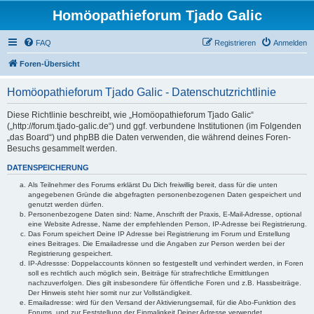
Homöopathieforum Tjado Galic
FAQ
Registrieren
Anmelden
Foren-Übersicht
Homöopathieforum Tjado Galic - Datenschutzrichtlinie
Diese Richtlinie beschreibt, wie „Homöopathieforum Tjado Galic“
(„http://forum.tjado-galic.de“) und ggf. verbundene Institutionen (im Folgenden
„das Board“) und phpBB die Daten verwenden, die während deines Foren-
Besuchs gesammelt werden.
DATENSPEICHERUNG
Als Teilnehmer des Forums erklärst Du Dich freiwillig bereit, dass für die unten
angegebenen Gründe die abgefragten personenbezogenen Daten gespeichert und
genutzt werden dürfen.
Personenbezogene Daten sind: Name, Anschrift der Praxis, E-Mail-Adresse, optional
eine Website Adresse, Name der empfehlenden Person, IP-Adresse bei Registrierung.
Das Forum speichert Deine IP Adresse bei Registrierung im Forum und Erstellung
eines Beitrages. Die Emailadresse und die Angaben zur Person werden bei der
Registrierung gespeichert.
IP-Adressse: Doppelaccounts können so festgestellt und verhindert werden, in Foren
soll es rechtlich auch möglich sein, Beiträge für strafrechtliche Ermittlungen
nachzuverfolgen. Dies gilt insbesondere für öffentliche Foren und z.B. Hassbeiträge.
Der Hinweis steht hier somit nur zur Vollständigkeit.
Emailadresse: wird für den Versand der Aktivierungsemail, für die Abo-Funktion des
Forums, und zur Feststellung der Einmaligkeit Deiner Adresse verwendet.