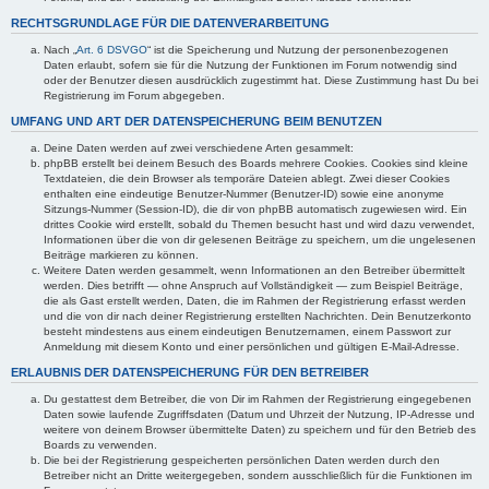
RECHTSGRUNDLAGE FÜR DIE DATENVERARBEITUNG
Nach „
Art. 6 DSVGO
“ ist die Speicherung und Nutzung der personenbezogenen
Daten erlaubt, sofern sie für die Nutzung der Funktionen im Forum notwendig sind
oder der Benutzer diesen ausdrücklich zugestimmt hat. Diese Zustimmung hast Du bei
Registrierung im Forum abgegeben.
UMFANG UND ART DER DATENSPEICHERUNG BEIM BENUTZEN
Deine Daten werden auf zwei verschiedene Arten gesammelt:
phpBB erstellt bei deinem Besuch des Boards mehrere Cookies. Cookies sind kleine
Textdateien, die dein Browser als temporäre Dateien ablegt. Zwei dieser Cookies
enthalten eine eindeutige Benutzer-Nummer (Benutzer-ID) sowie eine anonyme
Sitzungs-Nummer (Session-ID), die dir von phpBB automatisch zugewiesen wird. Ein
drittes Cookie wird erstellt, sobald du Themen besucht hast und wird dazu verwendet,
Informationen über die von dir gelesenen Beiträge zu speichern, um die ungelesenen
Beiträge markieren zu können.
Weitere Daten werden gesammelt, wenn Informationen an den Betreiber übermittelt
werden. Dies betrifft — ohne Anspruch auf Vollständigkeit — zum Beispiel Beiträge,
die als Gast erstellt werden, Daten, die im Rahmen der Registrierung erfasst werden
und die von dir nach deiner Registrierung erstellten Nachrichten. Dein Benutzerkonto
besteht mindestens aus einem eindeutigen Benutzernamen, einem Passwort zur
Anmeldung mit diesem Konto und einer persönlichen und gültigen E-Mail-Adresse.
ERLAUBNIS DER DATENSPEICHERUNG FÜR DEN BETREIBER
Du gestattest dem Betreiber, die von Dir im Rahmen der Registrierung eingegebenen
Daten sowie laufende Zugriffsdaten (Datum und Uhrzeit der Nutzung, IP-Adresse und
weitere von deinem Browser übermittelte Daten) zu speichern und für den Betrieb des
Boards zu verwenden.
Die bei der Registrierung gespeicherten persönlichen Daten werden durch den
Betreiber nicht an Dritte weitergegeben, sondern ausschließlich für die Funktionen im