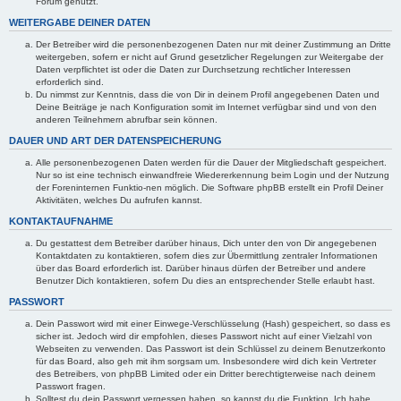
Forum genutzt.
WEITERGABE DEINER DATEN
Der Betreiber wird die personenbezogenen Daten nur mit deiner Zustimmung an Dritte
weitergeben, sofern er nicht auf Grund gesetzlicher Regelungen zur Weitergabe der
Daten verpflichtet ist oder die Daten zur Durchsetzung rechtlicher Interessen
erforderlich sind.
Du nimmst zur Kenntnis, dass die von Dir in deinem Profil angegebenen Daten und
Deine Beiträge je nach Konfiguration somit im Internet verfügbar sind und von den
anderen Teilnehmern abrufbar sein können.
DAUER UND ART DER DATENSPEICHERUNG
Alle personenbezogenen Daten werden für die Dauer der Mitgliedschaft gespeichert.
Nur so ist eine technisch einwandfreie Wiedererkennung beim Login und der Nutzung
der Foreninternen Funktio-nen möglich. Die Software phpBB erstellt ein Profil Deiner
Aktivitäten, welches Du aufrufen kannst.
KONTAKTAUFNAHME
Du gestattest dem Betreiber darüber hinaus, Dich unter den von Dir angegebenen
Kontaktdaten zu kontaktieren, sofern dies zur Übermittlung zentraler Informationen
über das Board erforderlich ist. Darüber hinaus dürfen der Betreiber und andere
Benutzer Dich kontaktieren, sofern Du dies an entsprechender Stelle erlaubt hast.
PASSWORT
Dein Passwort wird mit einer Einwege-Verschlüsselung (Hash) gespeichert, so dass es
sicher ist. Jedoch wird dir empfohlen, dieses Passwort nicht auf einer Vielzahl von
Webseiten zu verwenden. Das Passwort ist dein Schlüssel zu deinem Benutzerkonto
für das Board, also geh mit ihm sorgsam um. Insbesondere wird dich kein Vertreter
des Betreibers, von phpBB Limited oder ein Dritter berechtigterweise nach deinem
Passwort fragen.
Solltest du dein Passwort vergessen haben, so kannst du die Funktion „Ich habe