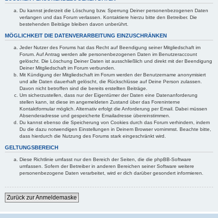
Du kannst jederzeit die Löschung bzw. Sperrung Deiner personenbezogenen Daten
verlangen und das Forum verlassen. Kontaktiere hierzu bitte den Betreiber. Die
bestehenden Beiträge bleiben davon unberührt.
MÖGLICHKEIT DIE DATENVERARBEITUNG EINZUSCHRÄNKEN
Jeder Nutzer des Forums hat das Recht auf Beendigung seiner Mitgliedschaft im
Forum. Auf Antrag werden alle personenbezogenen Daten im Benutzeraccount
gelöscht. Die Löschung Deiner Daten ist ausschließlich und direkt mit der Beendigung
Deiner Mitgliedschaft im Forum verbunden.
Mit Kündigung der Mitgliedschaft im Forum werden der Benutzername anonymisiert
und alle Daten dauerhaft gelöscht, die Rückschlüsse auf Deine Person zulassen.
Davon nicht betroffen sind die bereits erstellten Beiträge.
Um sicherzustellen, dass nur der Eigentümer der Daten eine Datenanforderung
stellen kann, ist diese im angemeldeten Zustand über das Foreninterne
Kontaktformular möglich. Alternativ erfolgt die Anforderung per Email. Dabei müssen
Absenderadresse und gespeicherte Emailadresse übereinstimmen.
Du kannst ebenso die Speicherung von Cookies durch das Forum verhindern, indem
Du die dazu notwendigen Einstellungen in Deinem Browser vornimmst. Beachte bitte,
dass hierdurch die Nutzung des Forums stark eingeschränkt wird.
GELTUNGSBEREICH
Diese Richtlinie umfasst nur den Bereich der Seiten, die die phpBB-Software
umfassen. Sofern der Betreiber in anderen Bereichen seiner Software weitere
personenbezogene Daten verarbeitet, wird er dich darüber gesondert informieren.
Zurück zur Anmeldemaske