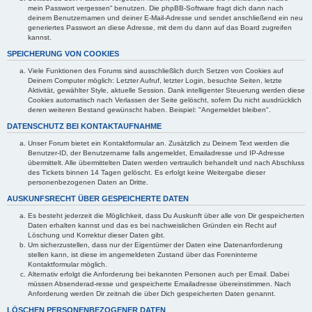
mein Passwort vergessen“ benutzen. Die phpBB-Software fragt dich dann nach
deinem Benutzernamen und deiner E-Mail-Adresse und sendet anschließend ein neu
generiertes Passwort an diese Adresse, mit dem du dann auf das Board zugreifen
kannst.
SPEICHERUNG VON COOKIES
Viele Funktionen des Forums sind ausschließlich durch Setzen von Cookies auf
Deinem Computer möglich: Letzter Aufruf, letzter Login, besuchte Seiten, letzte
Aktivität, gewählter Style, aktuelle Session. Dank intelligenter Steuerung werden diese
Cookies automatisch nach Verlassen der Seite gelöscht, sofern Du nicht ausdrücklich
deren weiteren Bestand gewünscht haben. Beispiel: "Angemeldet bleiben".
DATENSCHUTZ BEI KONTAKTAUFNAHME
Unser Forum bietet ein Kontaktformular an. Zusätzlich zu Deinem Text werden die
Benutzer-ID, der Benutzername falls angemeldet, Emailadresse und IP-Adresse
übermittelt. Alle übermittelten Daten werden vertraulich behandelt und nach Abschluss
des Tickets binnen 14 Tagen gelöscht. Es erfolgt keine Weitergabe dieser
personenbezogenen Daten an Dritte.
AUSKUNFSRECHT ÜBER GESPEICHERTE DATEN
Es besteht jederzeit die Möglichkeit, dass Du Auskunft über alle von Dir gespeicherten
Daten erhalten kannst und das es bei nachweislichen Gründen ein Recht auf
Löschung und Korrektur dieser Daten gibt.
Um sicherzustellen, dass nur der Eigentümer der Daten eine Datenanforderung
stellen kann, ist diese im angemeldeten Zustand über das Foreninterne
Kontaktformular möglich.
Alternativ erfolgt die Anforderung bei bekannten Personen auch per Email. Dabei
müssen Absenderad-resse und gespeicherte Emailadresse übereinstimmen. Nach
Anforderung werden Dir zeitnah die über Dich gespeicherten Daten genannt.
LÖSCHEN PERSONENBEZOGENER DATEN