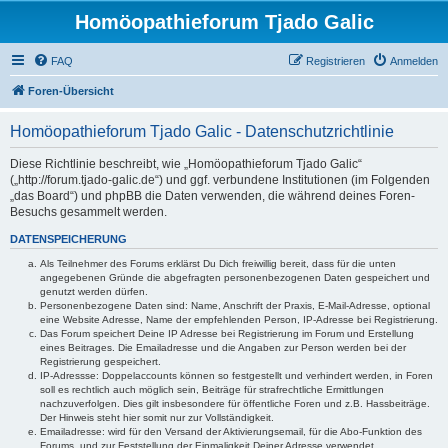
Homöopathieforum Tjado Galic
FAQ
Registrieren
Anmelden
Foren-Übersicht
Homöopathieforum Tjado Galic - Datenschutzrichtlinie
Diese Richtlinie beschreibt, wie „Homöopathieforum Tjado Galic“
(„http://forum.tjado-galic.de“) und ggf. verbundene Institutionen (im Folgenden
„das Board“) und phpBB die Daten verwenden, die während deines Foren-
Besuchs gesammelt werden.
DATENSPEICHERUNG
Als Teilnehmer des Forums erklärst Du Dich freiwillig bereit, dass für die unten
angegebenen Gründe die abgefragten personenbezogenen Daten gespeichert und
genutzt werden dürfen.
Personenbezogene Daten sind: Name, Anschrift der Praxis, E-Mail-Adresse, optional
eine Website Adresse, Name der empfehlenden Person, IP-Adresse bei Registrierung.
Das Forum speichert Deine IP Adresse bei Registrierung im Forum und Erstellung
eines Beitrages. Die Emailadresse und die Angaben zur Person werden bei der
Registrierung gespeichert.
IP-Adressse: Doppelaccounts können so festgestellt und verhindert werden, in Foren
soll es rechtlich auch möglich sein, Beiträge für strafrechtliche Ermittlungen
nachzuverfolgen. Dies gilt insbesondere für öffentliche Foren und z.B. Hassbeiträge.
Der Hinweis steht hier somit nur zur Vollständigkeit.
Emailadresse: wird für den Versand der Aktivierungsemail, für die Abo-Funktion des
Forums, und zur Feststellung der Einmaligkeit Deiner Adresse verwendet.