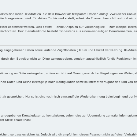
ies sind kleine Textdateien, die dein Browser als temporäre Dateien ablegt. Zwei dieser Cooki
ch zugewiesen wird. Ein drittes Cookie wird erstellt, sobald du Themen besucht hast und wird 
r übermittelt werden. Dies betrifft — ohne Anspruch auf Vollständigkeit — zum Beispiel Beiträg
ten Nachrichten. Dein Benutzerkonto besteht mindestens aus einem eindeutigen Benutzernamen, 
rung eingegebenen Daten sowie laufende Zugriffsdaten (Datum und Uhrzeit der Nutzung, IP-Adres
durch den Betreiber nicht an Dritte weitergegeben, sondern ausschließlich für die Funktionen i
immung an Dritte weitergeben, sofern er nicht auf Grund gesetzlicher Regelungen zur Weitergabe
enen Daten und Deine Beiträge je nach Konfiguration somit im Internet verfügbar sind und von 
haft gespeichert. Nur so ist eine technisch einwandfreie Wiedererkennung beim Login und der 
 angegebenen Kontaktdaten zu kontaktieren, sofern dies zur Übermittlung zentraler Informationen
r Stelle erlaubt hast.
chert, so dass es sicher ist. Jedoch wird dir empfohlen, dieses Passwort nicht auf einer Vielza