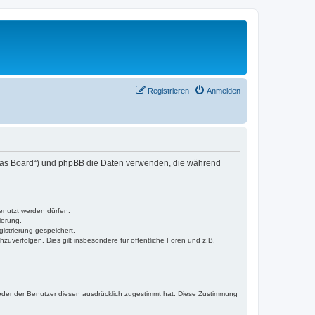
Registrieren
Anmelden
n „das Board“) und phpBB die Daten verwenden, die während
enutzt werden dürfen.
ierung.
istrierung gespeichert.
hzuverfolgen. Dies gilt insbesondere für öffentliche Foren und z.B.
oder der Benutzer diesen ausdrücklich zugestimmt hat. Diese Zustimmung