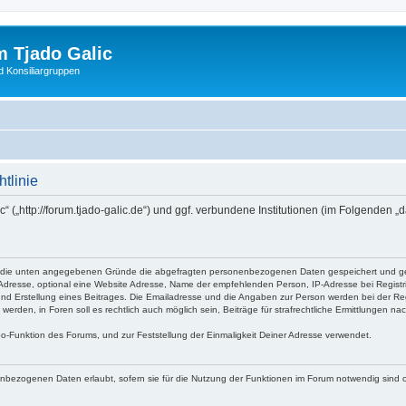
 Tjado Galic
d Konsiliargruppen
tlinie
c“ („http://forum.tjado-galic.de“) und ggf. verbundene Institutionen (im Folgende
ss für die unten angegebenen Gründe die abgefragten personenbezogenen Daten gespeichert und g
Adresse, optional eine Website Adresse, Name der empfehlenden Person, IP-Adresse bei Registr
nd Erstellung eines Beitrages. Die Emailadresse und die Angaben zur Person werden bei der Reg
erden, in Foren soll es rechtlich auch möglich sein, Beiträge für strafrechtliche Ermittlungen nac
Abo-Funktion des Forums, und zur Feststellung der Einmaligkeit Deiner Adresse verwendet.
enbezogenen Daten erlaubt, sofern sie für die Nutzung der Funktionen im Forum notwendig sind 