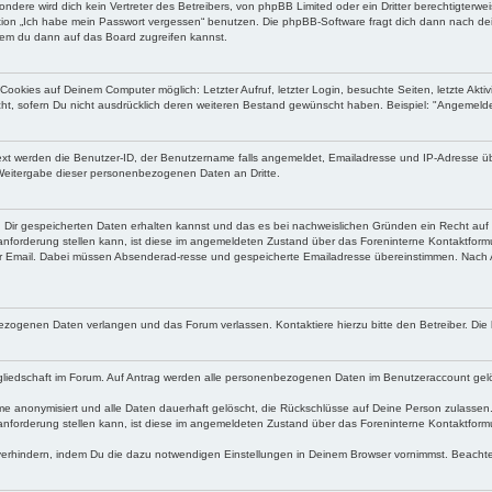
ndere wird dich kein Vertreter des Betreibers, von phpBB Limited oder ein Dritter berechtigterw
ktion „Ich habe mein Passwort vergessen“ benutzen. Die phpBB-Software fragt dich dann nach 
dem du dann auf das Board zugreifen kannst.
okies auf Deinem Computer möglich: Letzter Aufruf, letzter Login, besuchte Seiten, letzte Aktivit
ht, sofern Du nicht ausdrücklich deren weiteren Bestand gewünscht haben. Beispiel: "Angemelde
ext werden die Benutzer-ID, der Benutzername falls angemeldet, Emailadresse und IP-Adresse übe
 Weitergabe dieser personenbezogenen Daten an Dritte.
von Dir gespeicherten Daten erhalten kannst und das es bei nachweislichen Gründen ein Recht auf
nforderung stellen kann, ist diese im angemeldeten Zustand über das Foreninterne Kontaktformu
per Email. Dabei müssen Absenderad-resse und gespeicherte Emailadresse übereinstimmen. Nach 
zogenen Daten verlangen und das Forum verlassen. Kontaktiere hierzu bitte den Betreiber. Die
liedschaft im Forum. Auf Antrag werden alle personenbezogenen Daten im Benutzeraccount gelösc
 anonymisiert und alle Daten dauerhaft gelöscht, die Rückschlüsse auf Deine Person zulassen. Da
nforderung stellen kann, ist diese im angemeldeten Zustand über das Foreninterne Kontaktformul
hindern, indem Du die dazu notwendigen Einstellungen in Deinem Browser vornimmst. Beachte b