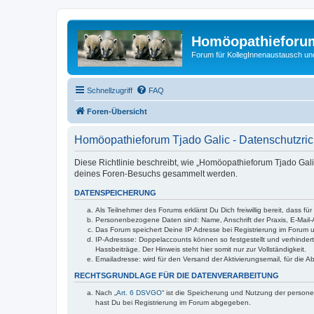
Homöopathieforum
Forum für KollegInnenaustausch un
Schnellzugriff
FAQ
Foren-Übersicht
Homöopathieforum Tjado Galic - Datenschutzrich
Diese Richtlinie beschreibt, wie „Homöopathieforum Tjado Gali
deines Foren-Besuchs gesammelt werden.
DATENSPEICHERUNG
Als Teilnehmer des Forums erklärst Du Dich freiwillig bereit, da
Personenbezogene Daten sind: Name, Anschrift der Praxis, E-Mail-
Das Forum speichert Deine IP Adresse bei Registrierung im Forum u
IP-Adressse: Doppelaccounts können so festgestellt und verhindert w
Hassbeiträge. Der Hinweis steht hier somit nur zur Vollständigkeit.
Emailadresse: wird für den Versand der Aktivierungsemail, für die 
RECHTSGRUNDLAGE FÜR DIE DATENVERARBEITUNG
Nach „
Art. 6 DSVGO
“ ist die Speicherung und Nutzung der person
hast Du bei Registrierung im Forum abgegeben.