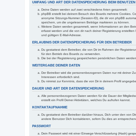
UMFANG UND ART DER DATENSPEICHERUNG BEIM BENUTZEN
Deine Daten werden auf zwei verschiedene Arten gesammelt:
phpBB erstellt bei deinem Besuch des Boards mehrere Cookies. Cook
anonyme Sitzungs-Nummer (Session-ID), die dir von phpBB automatis
speichern, um die ungelesenen Beiträge markieren zu können.
Weitere Daten werden gesammelt, wenn Informationen an den Betreibe
erfasst werden und die von dir nach deiner Registrierung erstell
und gültigen E-Mail-Adresse.
ERLAUBNIS DER DATENSPEICHERUNG FÜR DEN BETREIBER
Du gestattest dem Betreiber, die von Dir im Rahmen der Registrie
für den Betrieb des Boards zu verwenden.
Die bei der Registrierung gespeicherten persönlichen Daten werden 
WEITERGABE DEINER DATEN
Der Betreiber wird die personenbezogenen Daten nur mit deiner Zust
Interessen erforderlich sind.
Du nimmst zur Kenntnis, dass die von Dir in deinem Profil angegeb
DAUER UND ART DER DATENSPEICHERUNG
Alle personenbezogenen Daten werden für die Dauer der Mitgliedsc
erstellt ein Profil Deiner Aktivitäten, welches Du aufrufen kannst.
KONTAKTAUFNAHME
Du gestattest dem Betreiber darüber hinaus, Dich unter den von Dir
andere Benutzer Dich kontaktieren, sofern Du dies an entsprechende
PASSWORT
Dein Passwort wird mit einer Einwege-Verschlüsselung (Hash) gespei