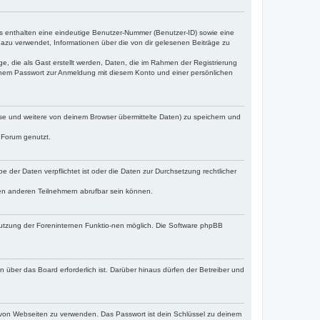
es enthalten eine eindeutige Benutzer-Nummer (Benutzer-ID) sowie eine
dazu verwendet, Informationen über die von dir gelesenen Beiträge zu
e, die als Gast erstellt werden, Daten, die im Rahmen der Registrierung
einem Passwort zur Anmeldung mit diesem Konto und einer persönlichen
se und weitere von deinem Browser übermittelte Daten) zu speichern und
m Forum genutzt.
 der Daten verpflichtet ist oder die Daten zur Durchsetzung rechtlicher
den anderen Teilnehmern abrufbar sein können.
Nutzung der Foreninternen Funktio-nen möglich. Die Software phpBB
 über das Board erforderlich ist. Darüber hinaus dürfen der Betreiber und
hl von Webseiten zu verwenden. Das Passwort ist dein Schlüssel zu deinem