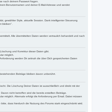
eise nach deinem Passwort fragen.
deinem Benutzernamen und deiner E-Mail-Adresse und sendet
ät, gewählter Style, aktuelle Session. Dank intelligenter Steuerung
t bleiben".
rmittelt. Alle übermittelten Daten werden vertraulich behandelt und nach
 Löschung und Korrektur dieser Daten gibt.
lar möglich.
Anforderung werden Dir zeitnah die über Dich gespeicherten Daten
 bestehenden Beiträge bleiben davon unberührt.
ht. Die Löschung Deiner Daten ist ausschließlich und direkt mit der
von nicht betroffen sind die bereits erstellten Beiträge.
ar möglich. Alternativ erfolgt die Anforderung per Email. Dabei müssen
itte, dass hierdurch die Nutzung des Forums stark eingeschränkt wird.