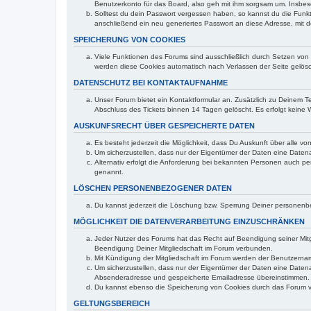
Benutzerkonto für das Board, also geh mit ihm sorgsam um. Insbeso
Solltest du dein Passwort vergessen haben, so kannst du die Fun
anschließend ein neu generiertes Passwort an diese Adresse, mit 
SPEICHERUNG VON COOKIES
Viele Funktionen des Forums sind ausschließlich durch Setzen von Co
werden diese Cookies automatisch nach Verlassen der Seite gelösc
DATENSCHUTZ BEI KONTAKTAUFNAHME
Unser Forum bietet ein Kontaktformular an. Zusätzlich zu Deinem T
Abschluss des Tickets binnen 14 Tagen gelöscht. Es erfolgt keine
AUSKUNFSRECHT ÜBER GESPEICHERTE DATEN
Es besteht jederzeit die Möglichkeit, dass Du Auskunft über alle 
Um sicherzustellen, dass nur der Eigentümer der Daten eine Datena
Alternativ erfolgt die Anforderung bei bekannten Personen auch 
genannt.
LÖSCHEN PERSONENBEZOGENER DATEN
Du kannst jederzeit die Löschung bzw. Sperrung Deiner personenbe
MÖGLICHKEIT DIE DATENVERARBEITUNG EINZUSCHRÄNKEN
Jeder Nutzer des Forums hat das Recht auf Beendigung seiner Mitg
Beendigung Deiner Mitgliedschaft im Forum verbunden.
Mit Kündigung der Mitgliedschaft im Forum werden der Benutzername
Um sicherzustellen, dass nur der Eigentümer der Daten eine Datena
Absenderadresse und gespeicherte Emailadresse übereinstimmen.
Du kannst ebenso die Speicherung von Cookies durch das Forum ver
GELTUNGSBEREICH