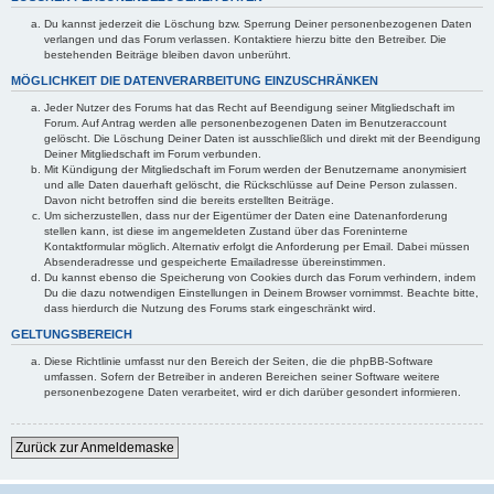
Du kannst jederzeit die Löschung bzw. Sperrung Deiner personenbezogenen Daten
verlangen und das Forum verlassen. Kontaktiere hierzu bitte den Betreiber. Die
bestehenden Beiträge bleiben davon unberührt.
MÖGLICHKEIT DIE DATENVERARBEITUNG EINZUSCHRÄNKEN
Jeder Nutzer des Forums hat das Recht auf Beendigung seiner Mitgliedschaft im
Forum. Auf Antrag werden alle personenbezogenen Daten im Benutzeraccount
gelöscht. Die Löschung Deiner Daten ist ausschließlich und direkt mit der Beendigung
Deiner Mitgliedschaft im Forum verbunden.
Mit Kündigung der Mitgliedschaft im Forum werden der Benutzername anonymisiert
und alle Daten dauerhaft gelöscht, die Rückschlüsse auf Deine Person zulassen.
Davon nicht betroffen sind die bereits erstellten Beiträge.
Um sicherzustellen, dass nur der Eigentümer der Daten eine Datenanforderung
stellen kann, ist diese im angemeldeten Zustand über das Foreninterne
Kontaktformular möglich. Alternativ erfolgt die Anforderung per Email. Dabei müssen
Absenderadresse und gespeicherte Emailadresse übereinstimmen.
Du kannst ebenso die Speicherung von Cookies durch das Forum verhindern, indem
Du die dazu notwendigen Einstellungen in Deinem Browser vornimmst. Beachte bitte,
dass hierdurch die Nutzung des Forums stark eingeschränkt wird.
GELTUNGSBEREICH
Diese Richtlinie umfasst nur den Bereich der Seiten, die die phpBB-Software
umfassen. Sofern der Betreiber in anderen Bereichen seiner Software weitere
personenbezogene Daten verarbeitet, wird er dich darüber gesondert informieren.
Zurück zur Anmeldemaske