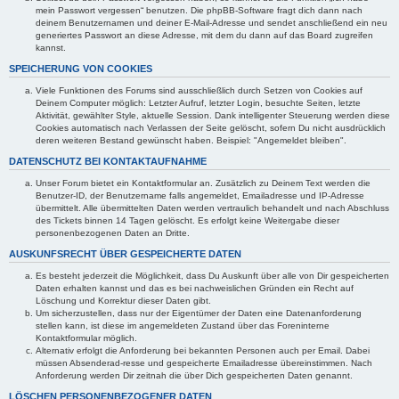
mein Passwort vergessen“ benutzen. Die phpBB-Software fragt dich dann nach
deinem Benutzernamen und deiner E-Mail-Adresse und sendet anschließend ein neu
generiertes Passwort an diese Adresse, mit dem du dann auf das Board zugreifen
kannst.
SPEICHERUNG VON COOKIES
Viele Funktionen des Forums sind ausschließlich durch Setzen von Cookies auf
Deinem Computer möglich: Letzter Aufruf, letzter Login, besuchte Seiten, letzte
Aktivität, gewählter Style, aktuelle Session. Dank intelligenter Steuerung werden diese
Cookies automatisch nach Verlassen der Seite gelöscht, sofern Du nicht ausdrücklich
deren weiteren Bestand gewünscht haben. Beispiel: "Angemeldet bleiben".
DATENSCHUTZ BEI KONTAKTAUFNAHME
Unser Forum bietet ein Kontaktformular an. Zusätzlich zu Deinem Text werden die
Benutzer-ID, der Benutzername falls angemeldet, Emailadresse und IP-Adresse
übermittelt. Alle übermittelten Daten werden vertraulich behandelt und nach Abschluss
des Tickets binnen 14 Tagen gelöscht. Es erfolgt keine Weitergabe dieser
personenbezogenen Daten an Dritte.
AUSKUNFSRECHT ÜBER GESPEICHERTE DATEN
Es besteht jederzeit die Möglichkeit, dass Du Auskunft über alle von Dir gespeicherten
Daten erhalten kannst und das es bei nachweislichen Gründen ein Recht auf
Löschung und Korrektur dieser Daten gibt.
Um sicherzustellen, dass nur der Eigentümer der Daten eine Datenanforderung
stellen kann, ist diese im angemeldeten Zustand über das Foreninterne
Kontaktformular möglich.
Alternativ erfolgt die Anforderung bei bekannten Personen auch per Email. Dabei
müssen Absenderad-resse und gespeicherte Emailadresse übereinstimmen. Nach
Anforderung werden Dir zeitnah die über Dich gespeicherten Daten genannt.
LÖSCHEN PERSONENBEZOGENER DATEN