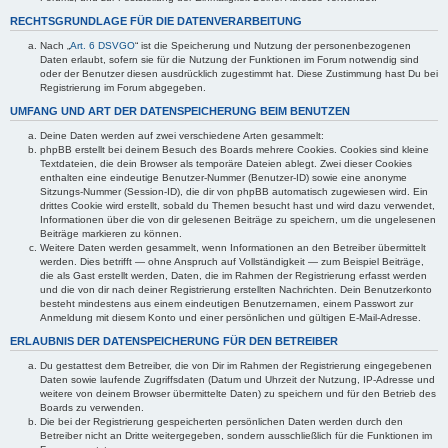
RECHTSGRUNDLAGE FÜR DIE DATENVERARBEITUNG
Nach „
Art. 6 DSVGO
“ ist die Speicherung und Nutzung der personenbezogenen
Daten erlaubt, sofern sie für die Nutzung der Funktionen im Forum notwendig sind
oder der Benutzer diesen ausdrücklich zugestimmt hat. Diese Zustimmung hast Du bei
Registrierung im Forum abgegeben.
UMFANG UND ART DER DATENSPEICHERUNG BEIM BENUTZEN
Deine Daten werden auf zwei verschiedene Arten gesammelt:
phpBB erstellt bei deinem Besuch des Boards mehrere Cookies. Cookies sind kleine
Textdateien, die dein Browser als temporäre Dateien ablegt. Zwei dieser Cookies
enthalten eine eindeutige Benutzer-Nummer (Benutzer-ID) sowie eine anonyme
Sitzungs-Nummer (Session-ID), die dir von phpBB automatisch zugewiesen wird. Ein
drittes Cookie wird erstellt, sobald du Themen besucht hast und wird dazu verwendet,
Informationen über die von dir gelesenen Beiträge zu speichern, um die ungelesenen
Beiträge markieren zu können.
Weitere Daten werden gesammelt, wenn Informationen an den Betreiber übermittelt
werden. Dies betrifft — ohne Anspruch auf Vollständigkeit — zum Beispiel Beiträge,
die als Gast erstellt werden, Daten, die im Rahmen der Registrierung erfasst werden
und die von dir nach deiner Registrierung erstellten Nachrichten. Dein Benutzerkonto
besteht mindestens aus einem eindeutigen Benutzernamen, einem Passwort zur
Anmeldung mit diesem Konto und einer persönlichen und gültigen E-Mail-Adresse.
ERLAUBNIS DER DATENSPEICHERUNG FÜR DEN BETREIBER
Du gestattest dem Betreiber, die von Dir im Rahmen der Registrierung eingegebenen
Daten sowie laufende Zugriffsdaten (Datum und Uhrzeit der Nutzung, IP-Adresse und
weitere von deinem Browser übermittelte Daten) zu speichern und für den Betrieb des
Boards zu verwenden.
Die bei der Registrierung gespeicherten persönlichen Daten werden durch den
Betreiber nicht an Dritte weitergegeben, sondern ausschließlich für die Funktionen im