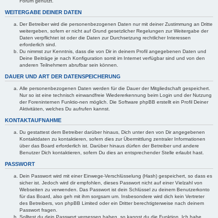
Forum genutzt.
WEITERGABE DEINER DATEN
Der Betreiber wird die personenbezogenen Daten nur mit deiner Zustimmung an Dritte
weitergeben, sofern er nicht auf Grund gesetzlicher Regelungen zur Weitergabe der
Daten verpflichtet ist oder die Daten zur Durchsetzung rechtlicher Interessen
erforderlich sind.
Du nimmst zur Kenntnis, dass die von Dir in deinem Profil angegebenen Daten und
Deine Beiträge je nach Konfiguration somit im Internet verfügbar sind und von den
anderen Teilnehmern abrufbar sein können.
DAUER UND ART DER DATENSPEICHERUNG
Alle personenbezogenen Daten werden für die Dauer der Mitgliedschaft gespeichert.
Nur so ist eine technisch einwandfreie Wiedererkennung beim Login und der Nutzung
der Foreninternen Funktio-nen möglich. Die Software phpBB erstellt ein Profil Deiner
Aktivitäten, welches Du aufrufen kannst.
KONTAKTAUFNAHME
Du gestattest dem Betreiber darüber hinaus, Dich unter den von Dir angegebenen
Kontaktdaten zu kontaktieren, sofern dies zur Übermittlung zentraler Informationen
über das Board erforderlich ist. Darüber hinaus dürfen der Betreiber und andere
Benutzer Dich kontaktieren, sofern Du dies an entsprechender Stelle erlaubt hast.
PASSWORT
Dein Passwort wird mit einer Einwege-Verschlüsselung (Hash) gespeichert, so dass es
sicher ist. Jedoch wird dir empfohlen, dieses Passwort nicht auf einer Vielzahl von
Webseiten zu verwenden. Das Passwort ist dein Schlüssel zu deinem Benutzerkonto
für das Board, also geh mit ihm sorgsam um. Insbesondere wird dich kein Vertreter
des Betreibers, von phpBB Limited oder ein Dritter berechtigterweise nach deinem
Passwort fragen.
Solltest du dein Passwort vergessen haben, so kannst du die Funktion „Ich habe