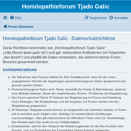
Homöopathieforum Tjado Galic
FAQ
Registrieren
Anmelden
Foren-Übersicht
Homöopathieforum Tjado Galic - Datenschutzrichtlinie
Diese Richtlinie beschreibt, wie „Homöopathieforum Tjado Galic“
(„http://forum.tjado-galic.de“) und ggf. verbundene Institutionen (im Folgenden
„das Board“) und phpBB die Daten verwenden, die während deines Foren-
Besuchs gesammelt werden.
DATENSPEICHERUNG
Als Teilnehmer des Forums erklärst Du Dich freiwillig bereit, dass für die unten
angegebenen Gründe die abgefragten personenbezogenen Daten gespeichert und
genutzt werden dürfen.
Personenbezogene Daten sind: Name, Anschrift der Praxis, E-Mail-Adresse, optional
eine Website Adresse, Name der empfehlenden Person, IP-Adresse bei Registrierung.
Das Forum speichert Deine IP Adresse bei Registrierung im Forum und Erstellung
eines Beitrages. Die Emailadresse und die Angaben zur Person werden bei der
Registrierung gespeichert.
IP-Adressse: Doppelaccounts können so festgestellt und verhindert werden, in Foren
soll es rechtlich auch möglich sein, Beiträge für strafrechtliche Ermittlungen
nachzuverfolgen. Dies gilt insbesondere für öffentliche Foren und z.B. Hassbeiträge.
Der Hinweis steht hier somit nur zur Vollständigkeit.
Emailadresse: wird für den Versand der Aktivierungsemail, für die Abo-Funktion des
Forums, und zur Feststellung der Einmaligkeit Deiner Adresse verwendet.