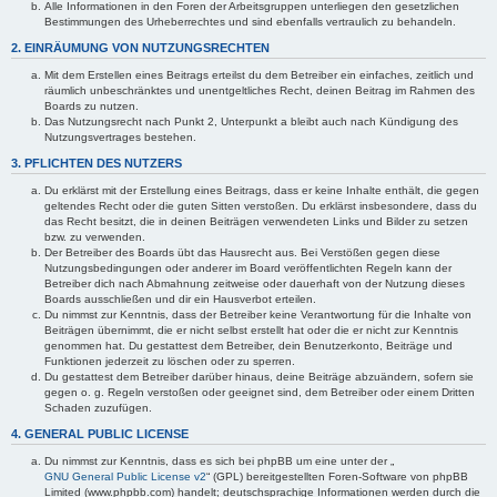
Alle Informationen in den Foren der Arbeitsgruppen unterliegen den gesetzlichen
Bestimmungen des Urheberrechtes und sind ebenfalls vertraulich zu behandeln.
2. EINRÄUMUNG VON NUTZUNGSRECHTEN
Mit dem Erstellen eines Beitrags erteilst du dem Betreiber ein einfaches, zeitlich und
räumlich unbeschränktes und unentgeltliches Recht, deinen Beitrag im Rahmen des
Boards zu nutzen.
Das Nutzungsrecht nach Punkt 2, Unterpunkt a bleibt auch nach Kündigung des
Nutzungsvertrages bestehen.
3. PFLICHTEN DES NUTZERS
Du erklärst mit der Erstellung eines Beitrags, dass er keine Inhalte enthält, die gegen
geltendes Recht oder die guten Sitten verstoßen. Du erklärst insbesondere, dass du
das Recht besitzt, die in deinen Beiträgen verwendeten Links und Bilder zu setzen
bzw. zu verwenden.
Der Betreiber des Boards übt das Hausrecht aus. Bei Verstößen gegen diese
Nutzungsbedingungen oder anderer im Board veröffentlichten Regeln kann der
Betreiber dich nach Abmahnung zeitweise oder dauerhaft von der Nutzung dieses
Boards ausschließen und dir ein Hausverbot erteilen.
Du nimmst zur Kenntnis, dass der Betreiber keine Verantwortung für die Inhalte von
Beiträgen übernimmt, die er nicht selbst erstellt hat oder die er nicht zur Kenntnis
genommen hat. Du gestattest dem Betreiber, dein Benutzerkonto, Beiträge und
Funktionen jederzeit zu löschen oder zu sperren.
Du gestattest dem Betreiber darüber hinaus, deine Beiträge abzuändern, sofern sie
gegen o. g. Regeln verstoßen oder geeignet sind, dem Betreiber oder einem Dritten
Schaden zuzufügen.
4. GENERAL PUBLIC LICENSE
Du nimmst zur Kenntnis, dass es sich bei phpBB um eine unter der „
GNU General Public License v2
“ (GPL) bereitgestellten Foren-Software von phpBB
Limited (www.phpbb.com) handelt; deutschsprachige Informationen werden durch die