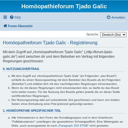
Homöopathieforum Tjado Galic
FAQ
Anmelden
Foren-Übersicht
Sprache:
Homöopathieforum Tjado Galic - Registrierung
Mit dem Zugriff auf „Homöopathieforum Tjado Galic“ („http://forum.tjado-
galic.de“) wird zwischen dir und dem Betreiber ein Vertrag mit folgenden
Regelungen geschlossen:
0. NUTZUNGSVERTRAG
Mit dem Zugriff auf „Homöopathieforum Tjado Galic“ (im Folgenden „das Board“)
schließt du einen Nutzungsvertrag mit dem Betreiber des Boards ab (im Folgenden
„Betreiber“) und erklärst dich mit den nachfolgenden Regelungen einverstanden.
Wenn du mit diesen Regelungen nicht einverstanden bist, so darfst du das Board
nicht weiter nutzen. Für die Nutzung des Boards gelten jeweils die an dieser Stelle
veröffentlichten Regelungen.
Der Nutzungsvertrag wird auf unbestimmte Zeit geschlossen und kann von beiden
Seiten ohne Einhaltung einer Frist jederzeit gekündigt werden.
1. HOMÖOPATHIE-SPEZIFISCHER TEIL
Alle Informationen in den Foren der Konsiliargruppen und in dem Unterforum
"Falldiskussionen" unterliegen der gesetzlichen Schweigepflicht. Eine Weitergabe an
Dritte, auch auszugsweise ist nach „
Paragraph 203 STGB
“ nicht gestattet.