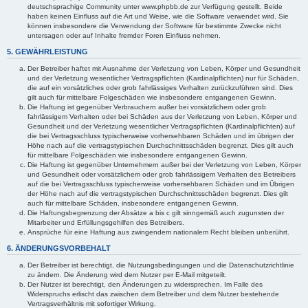
deutschsprachige Community unter www.phpbb.de zur Verfügung gestellt. Beide
haben keinen Einfluss auf die Art und Weise, wie die Software verwendet wird. Sie
können insbesondere die Verwendung der Software für bestimmte Zwecke nicht
untersagen oder auf Inhalte fremder Foren Einfluss nehmen.
5. GEWÄHRLEISTUNG
Der Betreiber haftet mit Ausnahme der Verletzung von Leben, Körper und Gesundheit
und der Verletzung wesentlicher Vertragspflichten (Kardinalpflichten) nur für Schäden,
die auf ein vorsätzliches oder grob fahrlässiges Verhalten zurückzuführen sind. Dies
gilt auch für mittelbare Folgeschäden wie insbesondere entgangenen Gewinn.
Die Haftung ist gegenüber Verbrauchern außer bei vorsätzlichem oder grob
fahrlässigem Verhalten oder bei Schäden aus der Verletzung von Leben, Körper und
Gesundheit und der Verletzung wesentlicher Vertragspflichten (Kardinalpflichten) auf
die bei Vertragsschluss typischerweise vorhersehbaren Schäden und im übrigen der
Höhe nach auf die vertragstypischen Durchschnittsschäden begrenzt. Dies gilt auch
für mittelbare Folgeschäden wie insbesondere entgangenen Gewinn.
Die Haftung ist gegenüber Unternehmern außer bei der Verletzung von Leben, Körper
und Gesundheit oder vorsätzlichem oder grob fahrlässigem Verhalten des Betreibers
auf die bei Vertragsschluss typischerweise vorhersehbaren Schäden und im Übrigen
der Höhe nach auf die vertragstypischen Durchschnittsschäden begrenzt. Dies gilt
auch für mittelbare Schäden, insbesondere entgangenen Gewinn.
Die Haftungsbegrenzung der Absätze a bis c gilt sinngemäß auch zugunsten der
Mitarbeiter und Erfüllungsgehilfen des Betreibers.
Ansprüche für eine Haftung aus zwingendem nationalem Recht bleiben unberührt.
6. ÄNDERUNGSVORBEHALT
Der Betreiber ist berechtigt, die Nutzungsbedingungen und die Datenschutzrichtlinie
zu ändern. Die Änderung wird dem Nutzer per E-Mail mitgeteilt.
Der Nutzer ist berechtigt, den Änderungen zu widersprechen. Im Falle des
Widerspruchs erlischt das zwischen dem Betreiber und dem Nutzer bestehende
Vertragsverhältnis mit sofortiger Wirkung.