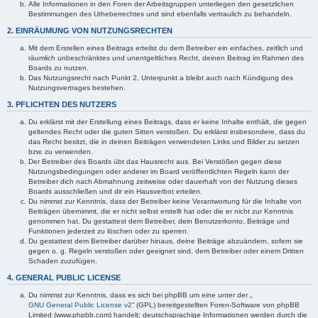
Alle Informationen in den Foren der Arbeitsgruppen unterliegen den gesetzlichen
Bestimmungen des Urheberrechtes und sind ebenfalls vertraulich zu behandeln.
2. EINRÄUMUNG VON NUTZUNGSRECHTEN
Mit dem Erstellen eines Beitrags erteilst du dem Betreiber ein einfaches, zeitlich und
räumlich unbeschränktes und unentgeltliches Recht, deinen Beitrag im Rahmen des
Boards zu nutzen.
Das Nutzungsrecht nach Punkt 2, Unterpunkt a bleibt auch nach Kündigung des
Nutzungsvertrages bestehen.
3. PFLICHTEN DES NUTZERS
Du erklärst mit der Erstellung eines Beitrags, dass er keine Inhalte enthält, die gegen
geltendes Recht oder die guten Sitten verstoßen. Du erklärst insbesondere, dass du
das Recht besitzt, die in deinen Beiträgen verwendeten Links und Bilder zu setzen
bzw. zu verwenden.
Der Betreiber des Boards übt das Hausrecht aus. Bei Verstößen gegen diese
Nutzungsbedingungen oder anderer im Board veröffentlichten Regeln kann der
Betreiber dich nach Abmahnung zeitweise oder dauerhaft von der Nutzung dieses
Boards ausschließen und dir ein Hausverbot erteilen.
Du nimmst zur Kenntnis, dass der Betreiber keine Verantwortung für die Inhalte von
Beiträgen übernimmt, die er nicht selbst erstellt hat oder die er nicht zur Kenntnis
genommen hat. Du gestattest dem Betreiber, dein Benutzerkonto, Beiträge und
Funktionen jederzeit zu löschen oder zu sperren.
Du gestattest dem Betreiber darüber hinaus, deine Beiträge abzuändern, sofern sie
gegen o. g. Regeln verstoßen oder geeignet sind, dem Betreiber oder einem Dritten
Schaden zuzufügen.
4. GENERAL PUBLIC LICENSE
Du nimmst zur Kenntnis, dass es sich bei phpBB um eine unter der „
GNU General Public License v2
“ (GPL) bereitgestellten Foren-Software von phpBB
Limited (www.phpbb.com) handelt; deutschsprachige Informationen werden durch die