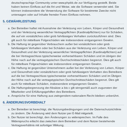
deutschsprachige Community unter www.phpbb.de zur Verfügung gestellt. Beide
haben keinen Einfluss auf die Art und Weise, wie die Software verwendet wird. Sie
können insbesondere die Verwendung der Software für bestimmte Zwecke nicht
untersagen oder auf Inhalte fremder Foren Einfluss nehmen.
5. GEWÄHRLEISTUNG
Der Betreiber haftet mit Ausnahme der Verletzung von Leben, Körper und Gesundheit
und der Verletzung wesentlicher Vertragspflichten (Kardinalpflichten) nur für Schäden,
die auf ein vorsätzliches oder grob fahrlässiges Verhalten zurückzuführen sind. Dies
gilt auch für mittelbare Folgeschäden wie insbesondere entgangenen Gewinn.
Die Haftung ist gegenüber Verbrauchern außer bei vorsätzlichem oder grob
fahrlässigem Verhalten oder bei Schäden aus der Verletzung von Leben, Körper und
Gesundheit und der Verletzung wesentlicher Vertragspflichten (Kardinalpflichten) auf
die bei Vertragsschluss typischerweise vorhersehbaren Schäden und im übrigen der
Höhe nach auf die vertragstypischen Durchschnittsschäden begrenzt. Dies gilt auch
für mittelbare Folgeschäden wie insbesondere entgangenen Gewinn.
Die Haftung ist gegenüber Unternehmern außer bei der Verletzung von Leben, Körper
und Gesundheit oder vorsätzlichem oder grob fahrlässigem Verhalten des Betreibers
auf die bei Vertragsschluss typischerweise vorhersehbaren Schäden und im Übrigen
der Höhe nach auf die vertragstypischen Durchschnittsschäden begrenzt. Dies gilt
auch für mittelbare Schäden, insbesondere entgangenen Gewinn.
Die Haftungsbegrenzung der Absätze a bis c gilt sinngemäß auch zugunsten der
Mitarbeiter und Erfüllungsgehilfen des Betreibers.
Ansprüche für eine Haftung aus zwingendem nationalem Recht bleiben unberührt.
6. ÄNDERUNGSVORBEHALT
Der Betreiber ist berechtigt, die Nutzungsbedingungen und die Datenschutzrichtlinie
zu ändern. Die Änderung wird dem Nutzer per E-Mail mitgeteilt.
Der Nutzer ist berechtigt, den Änderungen zu widersprechen. Im Falle des
Widerspruchs erlischt das zwischen dem Betreiber und dem Nutzer bestehende
Vertragsverhältnis mit sofortiger Wirkung.