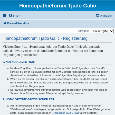
Homöopathieforum Tjado Galic
FAQ
Anmelden
Foren-Übersicht
Sprache:
Homöopathieforum Tjado Galic - Registrierung
Mit dem Zugriff auf „Homöopathieforum Tjado Galic“ („http://forum.tjado-
galic.de“) wird zwischen dir und dem Betreiber ein Vertrag mit folgenden
Regelungen geschlossen:
0. NUTZUNGSVERTRAG
Mit dem Zugriff auf „Homöopathieforum Tjado Galic“ (im Folgenden „das Board“)
schließt du einen Nutzungsvertrag mit dem Betreiber des Boards ab (im Folgenden
„Betreiber“) und erklärst dich mit den nachfolgenden Regelungen einverstanden.
Wenn du mit diesen Regelungen nicht einverstanden bist, so darfst du das Board
nicht weiter nutzen. Für die Nutzung des Boards gelten jeweils die an dieser Stelle
veröffentlichten Regelungen.
Der Nutzungsvertrag wird auf unbestimmte Zeit geschlossen und kann von beiden
Seiten ohne Einhaltung einer Frist jederzeit gekündigt werden.
1. HOMÖOPATHIE-SPEZIFISCHER TEIL
Alle Informationen in den Foren der Konsiliargruppen und in dem Unterforum
"Falldiskussionen" unterliegen der gesetzlichen Schweigepflicht. Eine Weitergabe an
Dritte, auch auszugsweise ist nach „
Paragraph 203 STGB
“ nicht gestattet.