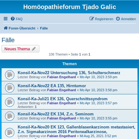
Homöopathieforum Tjado Galic
FAQ
Registrieren
Anmelden
Foren-Übersicht
Fälle
Fälle
Neues Thema
106 Themen • Seite
1
von
1
Themen
Konsil-Ka-Nov22 Untersuchung 136, Schulterschmerz
Letzter Beitrag von
Fabian Engelhard
«
Mo Apr 10, 2023 3:59 pm
Konsil-Ka-Nov22 EA 135, Hirntumor
Letzter Beitrag von
Fabian Engelhard
«
Mo Apr 10, 2023 3:58 pm
Konsil-Ka-Juli21 EK 126, Querschnittssyndrom
Letzter Beitrag von
Fabian Engelhard
«
Mo Apr 10, 2023 3:57 pm
Antworten:
1
Konsil-Ka-Nov22 EK 134, Z.n. Seminom
Letzter Beitrag von
Fabian Engelhard
«
Mo Apr 10, 2023 3:55 pm
Konsil-Ka-Nov20 EK 123, Gallenblasenkarzinom metastasiert,
Z.n. Sigmakarzinom 2016 Peritonealkarzinose,
Letzter Beitrag von
Fabian Engelhard
«
Mi Aug 25, 2021 3:52 pm