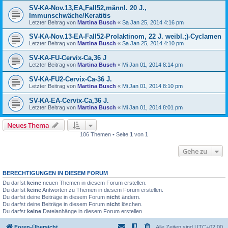
SV-KA-Nov.13,EA,Fall52,männl. 20 J.,
Immunschwäche/Keratitis
Letzter Beitrag von
Martina Busch
«
Sa Jan 25, 2014 4:16 pm
SV-KA-Nov.13-EA-Fall52-Prolaktinom, 22 J. weibl.;)-Cyclamen
Letzter Beitrag von
Martina Busch
«
Sa Jan 25, 2014 4:10 pm
SV-KA-FU-Cervix-Ca,36 J
Letzter Beitrag von
Martina Busch
«
Mi Jan 01, 2014 8:14 pm
SV-KA-FU2-Cervix-Ca-36 J.
Letzter Beitrag von
Martina Busch
«
Mi Jan 01, 2014 8:10 pm
SV-KA-EA-Cervix-Ca,36 J.
Letzter Beitrag von
Martina Busch
«
Mi Jan 01, 2014 8:01 pm
Neues Thema
106 Themen • Seite
1
von
1
Gehe zu
BERECHTIGUNGEN IN DIESEM FORUM
Du darfst
keine
neuen Themen in diesem Forum erstellen.
Du darfst
keine
Antworten zu Themen in diesem Forum erstellen.
Du darfst deine Beiträge in diesem Forum
nicht
ändern.
Du darfst deine Beiträge in diesem Forum
nicht
löschen.
Du darfst
keine
Dateianhänge in diesem Forum erstellen.
Foren-Übersicht
Alle Zeiten sind
UTC+02:00