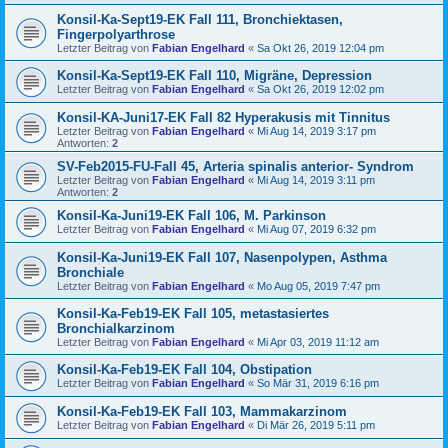
Konsil-Ka-Sept19-EK Fall 111, Bronchiektasen,
Fingerpolyarthrose
Letzter Beitrag von
Fabian Engelhard
«
Sa Okt 26, 2019 12:04 pm
Konsil-Ka-Sept19-EK Fall 110, Migräne, Depression
Letzter Beitrag von
Fabian Engelhard
«
Sa Okt 26, 2019 12:02 pm
Konsil-KA-Juni17-EK Fall 82 Hyperakusis mit Tinnitus
Letzter Beitrag von
Fabian Engelhard
«
Mi Aug 14, 2019 3:17 pm
Antworten:
2
SV-Feb2015-FU-Fall 45, Arteria spinalis anterior- Syndrom
Letzter Beitrag von
Fabian Engelhard
«
Mi Aug 14, 2019 3:11 pm
Antworten:
2
Konsil-Ka-Juni19-EK Fall 106, M. Parkinson
Letzter Beitrag von
Fabian Engelhard
«
Mi Aug 07, 2019 6:32 pm
Konsil-Ka-Juni19-EK Fall 107, Nasenpolypen, Asthma
Bronchiale
Letzter Beitrag von
Fabian Engelhard
«
Mo Aug 05, 2019 7:47 pm
Konsil-Ka-Feb19-EK Fall 105, metastasiertes
Bronchialkarzinom
Letzter Beitrag von
Fabian Engelhard
«
Mi Apr 03, 2019 11:12 am
Konsil-Ka-Feb19-EK Fall 104, Obstipation
Letzter Beitrag von
Fabian Engelhard
«
So Mär 31, 2019 6:16 pm
Konsil-Ka-Feb19-EK Fall 103, Mammakarzinom
Letzter Beitrag von
Fabian Engelhard
«
Di Mär 26, 2019 5:11 pm