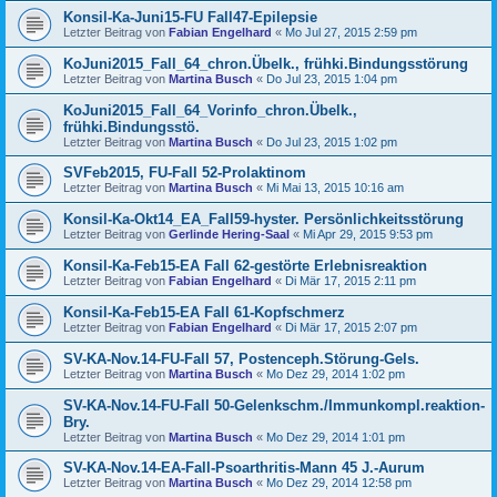
Konsil-Ka-Juni15-FU Fall47-Epilepsie
Letzter Beitrag von
Fabian Engelhard
«
Mo Jul 27, 2015 2:59 pm
KoJuni2015_Fall_64_chron.Übelk., frühki.Bindungsstörung
Letzter Beitrag von
Martina Busch
«
Do Jul 23, 2015 1:04 pm
KoJuni2015_Fall_64_Vorinfo_chron.Übelk.,
frühki.Bindungsstö.
Letzter Beitrag von
Martina Busch
«
Do Jul 23, 2015 1:02 pm
SVFeb2015, FU-Fall 52-Prolaktinom
Letzter Beitrag von
Martina Busch
«
Mi Mai 13, 2015 10:16 am
Konsil-Ka-Okt14_EA_Fall59-hyster. Persönlichkeitsstörung
Letzter Beitrag von
Gerlinde Hering-Saal
«
Mi Apr 29, 2015 9:53 pm
Konsil-Ka-Feb15-EA Fall 62-gestörte Erlebnisreaktion
Letzter Beitrag von
Fabian Engelhard
«
Di Mär 17, 2015 2:11 pm
Konsil-Ka-Feb15-EA Fall 61-Kopfschmerz
Letzter Beitrag von
Fabian Engelhard
«
Di Mär 17, 2015 2:07 pm
SV-KA-Nov.14-FU-Fall 57, Postenceph.Störung-Gels.
Letzter Beitrag von
Martina Busch
«
Mo Dez 29, 2014 1:02 pm
SV-KA-Nov.14-FU-Fall 50-Gelenkschm./Immunkompl.reaktion-
Bry.
Letzter Beitrag von
Martina Busch
«
Mo Dez 29, 2014 1:01 pm
SV-KA-Nov.14-EA-Fall-Psoarthritis-Mann 45 J.-Aurum
Letzter Beitrag von
Martina Busch
«
Mo Dez 29, 2014 12:58 pm