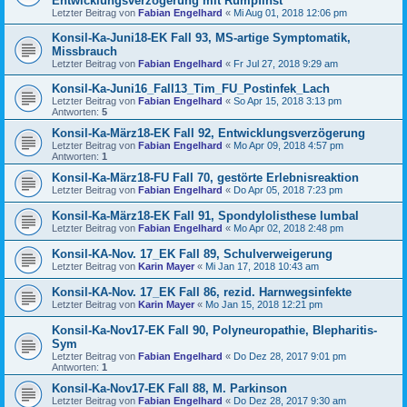
Entwicklungsverzögerung mit Rumpfinst
Letzter Beitrag von
Fabian Engelhard
«
Mi Aug 01, 2018 12:06 pm
Konsil-Ka-Juni18-EK Fall 93, MS-artige Symptomatik,
Missbrauch
Letzter Beitrag von
Fabian Engelhard
«
Fr Jul 27, 2018 9:29 am
Konsil-Ka-Juni16_Fall13_Tim_FU_Postinfek_Lach
Letzter Beitrag von
Fabian Engelhard
«
So Apr 15, 2018 3:13 pm
Antworten:
5
Konsil-Ka-März18-EK Fall 92, Entwicklungsverzögerung
Letzter Beitrag von
Fabian Engelhard
«
Mo Apr 09, 2018 4:57 pm
Antworten:
1
Konsil-Ka-März18-FU Fall 70, gestörte Erlebnisreaktion
Letzter Beitrag von
Fabian Engelhard
«
Do Apr 05, 2018 7:23 pm
Konsil-Ka-März18-EK Fall 91, Spondylolisthese lumbal
Letzter Beitrag von
Fabian Engelhard
«
Mo Apr 02, 2018 2:48 pm
Konsil-KA-Nov. 17_EK Fall 89, Schulverweigerung
Letzter Beitrag von
Karin Mayer
«
Mi Jan 17, 2018 10:43 am
Konsil-KA-Nov. 17_EK Fall 86, rezid. Harnwegsinfekte
Letzter Beitrag von
Karin Mayer
«
Mo Jan 15, 2018 12:21 pm
Konsil-Ka-Nov17-EK Fall 90, Polyneuropathie, Blepharitis-
Sym
Letzter Beitrag von
Fabian Engelhard
«
Do Dez 28, 2017 9:01 pm
Antworten:
1
Konsil-Ka-Nov17-EK Fall 88, M. Parkinson
Letzter Beitrag von
Fabian Engelhard
«
Do Dez 28, 2017 9:30 am