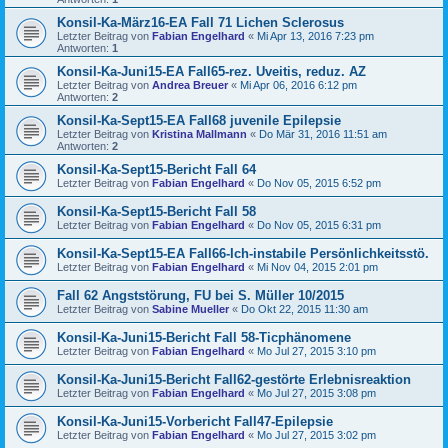
Konsil-Ka-März16-EA Fall 71 Lichen Sclerosus
Letzter Beitrag von
Fabian Engelhard
«
Mi Apr 13, 2016 7:23 pm
Antworten:
1
Konsil-Ka-Juni15-EA Fall65-rez. Uveitis, reduz. AZ
Letzter Beitrag von
Andrea Breuer
«
Mi Apr 06, 2016 6:12 pm
Antworten:
2
Konsil-Ka-Sept15-EA Fall68 juvenile Epilepsie
Letzter Beitrag von
Kristina Mallmann
«
Do Mär 31, 2016 11:51 am
Antworten:
2
Konsil-Ka-Sept15-Bericht Fall 64
Letzter Beitrag von
Fabian Engelhard
«
Do Nov 05, 2015 6:52 pm
Konsil-Ka-Sept15-Bericht Fall 58
Letzter Beitrag von
Fabian Engelhard
«
Do Nov 05, 2015 6:31 pm
Konsil-Ka-Sept15-EA Fall66-Ich-instabile Persönlichkeitsstö.
Letzter Beitrag von
Fabian Engelhard
«
Mi Nov 04, 2015 2:01 pm
Fall 62 Angststörung, FU bei S. Müller 10/2015
Letzter Beitrag von
Sabine Mueller
«
Do Okt 22, 2015 11:30 am
Konsil-Ka-Juni15-Bericht Fall 58-Ticphänomene
Letzter Beitrag von
Fabian Engelhard
«
Mo Jul 27, 2015 3:10 pm
Konsil-Ka-Juni15-Bericht Fall62-gestörte Erlebnisreaktion
Letzter Beitrag von
Fabian Engelhard
«
Mo Jul 27, 2015 3:08 pm
Konsil-Ka-Juni15-Vorbericht Fall47-Epilepsie
Letzter Beitrag von
Fabian Engelhard
«
Mo Jul 27, 2015 3:02 pm