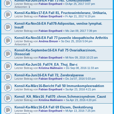
Konsil-Ka-Juni16-EA Fall 73 rez. Cholezystitiden
Letzter Beitrag von
Fabian Engelhard
«
Di Apr 25, 2017 3:07 pm
Antworten:
1
Konsil-Ka-März17-EA Fall 81, Fructoseintoleranz, Urtikaria,
Letzter Beitrag von
Fabian Engelhard
«
Fr Apr 21, 2017 6:19 pm
Konsil-Ka-Nov16-EA Fall78-Adipositas, venöse lymphat.
Insuff
Letzter Beitrag von
Fabian Engelhard
«
Mo Jan 09, 2017 7:39 pm
Konsil-Ka-Nov16-EA Fall 77-juvenile ideopathische Arthritis
Letzter Beitrag von
Andrea Breuer
«
So Dez 25, 2016 5:04 pm
Antworten:
2
Konsil-Ka-September16-EA Fall 75 Ovarialkarzinom,
Dissoziati
Letzter Beitrag von
Fabian Engelhard
«
Mi Nov 09, 2016 10:23 am
Konsil-Ka-Juni16_Fall74_EA_Thuj_Bar-c
Letzter Beitrag von
Kristina Mallmann
«
Do Sep 08, 2016 11:33 am
Konsil-Ka-Juni16-EA Fall 72, Zerebralparese
Letzter Beitrag von
Fabian Engelhard
«
Do Jul 07, 2016 5:03 pm
Konsil-Ka-März16-Bericht Fall 50 Immunkomplexreaktion
Letzter Beitrag von
Fabian Engelhard
«
Sa Apr 23, 2016 4:21 pm
Konsil_KA_März16_Fall70_chron.Schmerzsyndrom_Caust
Letzter Beitrag von
Kristina Mallmann
«
Sa Apr 23, 2016 4:20 pm
Konsil-Ka-März16-EA Fall 69 Ekzem, Denkstörung
Letzter Beitrag von
Fabian Engelhard
«
Mi Apr 13, 2016 7:25 pm
Antworten:
1