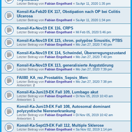
Letzter Beitrag von
Fabian Engelhard
«
Sa Apr 11, 2020 1:35 pm
Konsil-Ka-Feb20 EK 117, Obstipation nach OP bei Colitis
Ulcerosa
Letzter Beitrag von
Fabian Engelhard
«
Sa Apr 11, 2020 1:34 pm
Konsil-Ka-Nov19 EK 116, CRPS
Letzter Beitrag von
Fabian Engelhard
«
Mi Feb 05, 2020 5:46 pm
Konsil-Ka-Nov19 EK 115, chron. polypöse Sinusitis, PTBS
Letzter Beitrag von
Fabian Engelhard
«
Mo Jan 27, 2020 7:40 pm
Konsil-Ka-Nov19 EK 114, Schwindel, Übererregungszustand
Letzter Beitrag von
Fabian Engelhard
«
Mo Jan 27, 2020 7:40 pm
Konsil-Ka-Nov19 EK 113, generalisierte Angststörung
Letzter Beitrag von
Fabian Engelhard
«
Mo Jan 27, 2020 7:39 pm
FAll80_KA_rez.Prostatitis_Sepsis_Merc
Letzter Beitrag von
Fabian Engelhard
«
Mo Jan 27, 2020 7:38 pm
Antworten:
2
Konsil-Ka-Juni19-EK Fall 109, Lumbago akut
Letzter Beitrag von
Fabian Engelhard
«
Di Nov 05, 2019 10:43 am
Antworten:
1
Konsil-Ka-Juni19-EK Fall 108, Autosomal dominant
polyzystische Nierenerkrankung
Letzter Beitrag von
Fabian Engelhard
«
Di Nov 05, 2019 10:42 am
Antworten:
1
Konsil-Ka-Sept19-EK Fall 112, Multiple Sklerose
Letzter Beitrag von
Fabian Engelhard
«
Sa Nov 02, 2019 1:14 pm