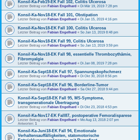
Konsil-Ka-Feb19-EK Fall 102, Colitis Ulcerosa
Letzter Beitrag von
Fabian Engelhard
«
Di Mär 19, 2019 7:28 pm
Konsil-Ka-Nov18-EK Fall 101, Obstipation
Letzter Beitrag von
Fabian Engelhard
«
Di Jan 15, 2019 4:16 pm
Konsil-Ka-Nov18-EK Fall 100, Colitis Ulcerosa
Letzter Beitrag von
Fabian Engelhard
«
So Jan 13, 2019 8:48 pm
Konsil-Ka-Nov18-EK Fall 99, Colitis Ulcerosa
Letzter Beitrag von
Fabian Engelhard
«
So Jan 13, 2019 3:59 pm
Konsil-Ka-Nov18-EK Fall 98, essentielle Thrombozythämie,
Fibromyalgie
Letzter Beitrag von
Fabian Engelhard
«
Di Jan 08, 2019 7:28 pm
Konsil-Ka-Sept18-EK Fall 97, Spannungskopfschmerz
Letzter Beitrag von
Fabian Engelhard
«
Di Okt 30, 2018 8:56 pm
Konsil-Ka-Sept18-EK Fall 96, Borderline-Tumor
Letzter Beitrag von
Fabian Engelhard
«
Sa Okt 27, 2018 9:44 pm
Konsil-Ka-Sept18-EK Fall 95, MS-Symptome,
transgenerationale Übertragung
Letzter Beitrag von
Fabian Engelhard
«
Di Okt 23, 2018 4:53 pm
Konsil-Ka-Nov17-EK Fall87, postoperative Femoralisparese
Letzter Beitrag von
Fabian Engelhard
«
Mo Aug 13, 2018 2:07 pm
Antworten:
1
Konsil-Ka-Juni18-EK Fall 94, Emotionale
Verhaltensauffälligkeiten, statomotorische