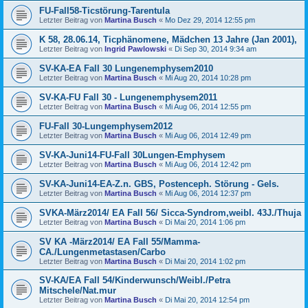
FU-Fall58-Ticstörung-Tarentula
Letzter Beitrag von
Martina Busch
«
Mo Dez 29, 2014 12:55 pm
K 58, 28.06.14, Ticphänomene, Mädchen 13 Jahre (Jan 2001),
Letzter Beitrag von
Ingrid Pawlowski
«
Di Sep 30, 2014 9:34 am
SV-KA-EA Fall 30 Lungenemphysem2010
Letzter Beitrag von
Martina Busch
«
Mi Aug 20, 2014 10:28 pm
SV-KA-FU Fall 30 - Lungenemphysem2011
Letzter Beitrag von
Martina Busch
«
Mi Aug 06, 2014 12:55 pm
FU-Fall 30-Lungemphysem2012
Letzter Beitrag von
Martina Busch
«
Mi Aug 06, 2014 12:49 pm
SV-KA-Juni14-FU-Fall 30Lungen-Emphysem
Letzter Beitrag von
Martina Busch
«
Mi Aug 06, 2014 12:42 pm
SV-KA-Juni14-EA-Z.n. GBS, Postenceph. Störung - Gels.
Letzter Beitrag von
Martina Busch
«
Mi Aug 06, 2014 12:37 pm
SVKA-März2014/ EA Fall 56/ Sicca-Syndrom,weibl. 43J./Thuja
Letzter Beitrag von
Martina Busch
«
Di Mai 20, 2014 1:06 pm
SV KA -März2014/ EA Fall 55/Mamma-
CA./Lungenmetastasen/Carbo
Letzter Beitrag von
Martina Busch
«
Di Mai 20, 2014 1:02 pm
SV-KA/EA Fall 54/Kinderwunsch/Weibl./Petra
Mitschele/Nat.mur
Letzter Beitrag von
Martina Busch
«
Di Mai 20, 2014 12:54 pm