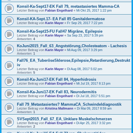
Konsil-Ka-Sept17-EK Fall 79, metastasiertes Mamma-CA
Letzter Beitrag von
Fabian Engelhard
«
Mi Okt 25, 2017 1:22 pm
Konsil-KA-Sept.17- EA Fall 85 Genitaldermatose
Letzter Beitrag von
Karin Mayer
«
Fr Sep 29, 2017 7:22 pm
Konsil-Ka-Sept15-FU Fall47 Migräne, Epilepsie
Letzter Beitrag von
Karin Mayer
«
Sa Sep 23, 2017 5:39 pm
Antworten:
4
KoJuni2015_Fall_63_Angststörung,Cholesteatom - Lachesis
Letzter Beitrag von
Karin Mayer
«
Mi Aug 09, 2017 3:29 pm
Antworten:
1
Fall76_EA_TuberöseSklerose,Epilepsie,Retardierung,Destrukt
iv
Letzter Beitrag von
Karin Mayer
«
Di Aug 08, 2017 5:02 pm
Antworten:
5
Konsil-Ka-Juni17-EK Fall 84, Hyperhidrosis
Letzter Beitrag von
Fabian Engelhard
«
Mi Jul 19, 2017 8:13 pm
Konsil-Ka-Juni17-EK Fall 83, Neurodermitis
Letzter Beitrag von
Fabian Engelhard
«
Di Jul 18, 2017 5:51 pm
Fall 79_Metastasiertes? MammaCA_Schwindeldiagnostik
Letzter Beitrag von
Kristina Mallmann
«
Di Mai 09, 2017 8:59 am
Antworten:
1
SVSept2015_Fall_67_EA_Unklare Muskelschmerzen
Letzter Beitrag von
Fabian Engelhard
«
Di Apr 25, 2017 3:32 pm
Antworten:
2