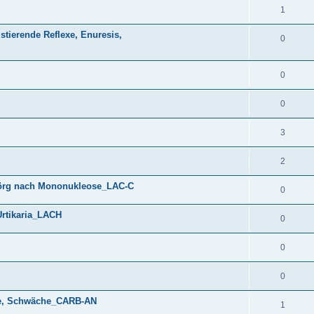
1
ierende Reflexe, Enuresis,
0
0
0
3
2
rg nach Mononukleose_LAC-C
0
rtikaria_LACH
0
0
0
te, Schwäche_CARB-AN
1