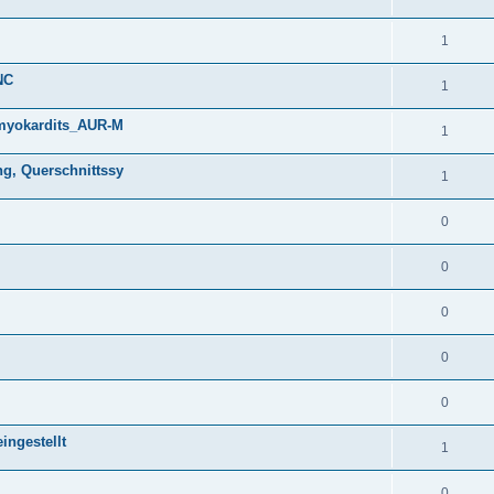
1
NC
1
myokardits_AUR-M
1
g, Querschnittssy
1
0
0
0
0
0
ingestellt
1
0