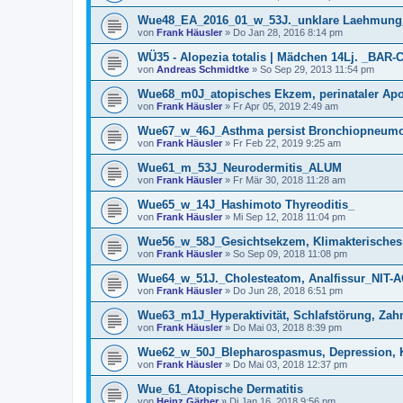
Wue48_EA_2016_01_w_53J._unklare Laehmun
von
Frank Häusler
» Do Jan 28, 2016 8:14 pm
WÜ35 - Alopezia totalis | Mädchen 14Lj. _BAR-
von
Andreas Schmidtke
» So Sep 29, 2013 11:54 pm
Wue68_m0J_atopisches Ekzem, perinataler Ap
von
Frank Häusler
» Fr Apr 05, 2019 2:49 am
Wue67_w_46J_Asthma persist Bronchiopneumo
von
Frank Häusler
» Fr Feb 22, 2019 9:25 am
Wue61_m_53J_Neurodermitis_ALUM
von
Frank Häusler
» Fr Mär 30, 2018 11:28 am
Wue65_w_14J_Hashimoto Thyreoditis_
von
Frank Häusler
» Mi Sep 12, 2018 11:04 pm
Wue56_w_58J_Gesichtsekzem, Klimakterisches
von
Frank Häusler
» So Sep 09, 2018 11:08 pm
Wue64_w_51J._Cholesteatom, Analfissur_NIT-
von
Frank Häusler
» Do Jun 28, 2018 6:51 pm
Wue63_m1J_Hyperaktivität, Schlafstörung, Z
von
Frank Häusler
» Do Mai 03, 2018 8:39 pm
Wue62_w_50J_Blepharospasmus, Depression,
von
Frank Häusler
» Do Mai 03, 2018 12:37 pm
Wue_61_Atopische Dermatitis
von
Heinz Gärber
» Di Jan 16, 2018 9:56 pm