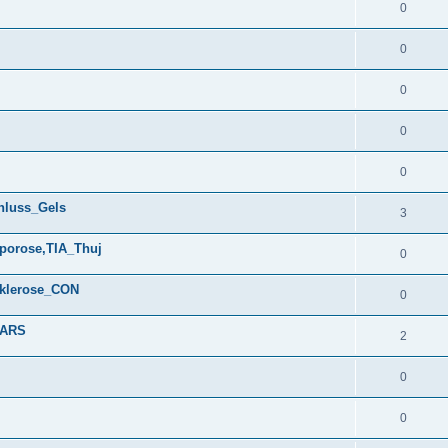
0
0
0
0
0
hluss_Gels
3
porose,TIA_Thuj
0
sklerose_CON
0
_ARS
2
0
0