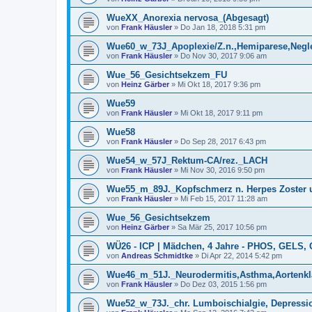
WueXX_Anorexia nervosa_(Abgesagt)
von
Frank Häusler
» Do Jan 18, 2018 5:31 pm
Wue60_w_73J_Apoplexie/Z.n.,Hemiparese,Neg
von
Frank Häusler
» Do Nov 30, 2017 9:06 am
Wue_56_Gesichtsekzem_FU
von
Heinz Gärber
» Mi Okt 18, 2017 9:36 pm
Wue59
von
Frank Häusler
» Mi Okt 18, 2017 9:11 pm
Wue58
von
Frank Häusler
» Do Sep 28, 2017 6:43 pm
Wue54_w_57J_Rektum-CA/rez._LACH
von
Frank Häusler
» Mi Nov 30, 2016 9:50 pm
Wue55_m_89J._Kopfschmerz n. Herpes Zoster
von
Frank Häusler
» Mi Feb 15, 2017 11:28 am
Wue_56_Gesichtsekzem
von
Heinz Gärber
» Sa Mär 25, 2017 10:56 pm
WÜ26 - ICP | Mädchen, 4 Jahre - PHOS, GELS,
von
Andreas Schmidtke
» Di Apr 22, 2014 5:42 pm
Wue46_m_51J._Neurodermitis,Asthma,Aortenkl
von
Frank Häusler
» Do Dez 03, 2015 1:56 pm
Wue52_w_73J._chr. Lumboischialgie, Depress