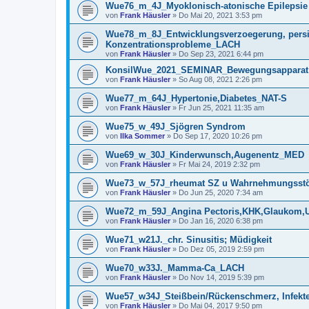
Wue76_m_4J_Myoklonisch-atonische Epilepsie
von
Frank Häusler
» Do Mai 20, 2021 3:53 pm
Wue78_m_8J_Entwicklungsverzoegerung, persist
Konzentrationsprobleme_LACH
von
Frank Häusler
» Do Sep 23, 2021 6:44 pm
KonsilWue_2021_SEMINAR_Bewegungsapparat
von
Frank Häusler
» So Aug 08, 2021 2:26 pm
Wue77_m_64J_Hypertonie,Diabetes_NAT-S
von
Frank Häusler
» Fr Jun 25, 2021 11:35 am
Wue75_w_49J_Sjögren Syndrom
von
Ilka Sommer
» Do Sep 17, 2020 10:26 pm
Wue69_w_30J_Kinderwunsch,Augenentz_MED
von
Frank Häusler
» Fr Mai 24, 2019 2:32 pm
Wue73_w_57J_rheumat SZ u Wahrnehmungsstö
von
Frank Häusler
» Do Jun 25, 2020 7:34 am
Wue72_m_59J_Angina Pectoris,KHK,Glaukom,U
von
Frank Häusler
» Do Jan 16, 2020 6:38 pm
Wue71_w21J._chr. Sinusitis; Müdigkeit
von
Frank Häusler
» Do Dez 05, 2019 2:59 pm
Wue70_w33J._Mamma-Ca_LACH
von
Frank Häusler
» Do Nov 14, 2019 5:39 pm
Wue57_w34J_Steißbein/Rückenschmerz, Infek
von
Frank Häusler
» Do Mai 04, 2017 9:50 pm