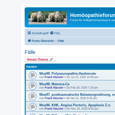
Homöopathieforum
Forum für KollegInnenaustausch un
Schnellzugriff
FAQ
Foren-Übersicht
Fälle
Fälle
Neues Thema
THEMEN
Wue99_Polyneuropathie,Hashimoto
von
Frank Häusler
» Do Jul 16, 2026 10:08 pm
Wue98_Mamma-Ca
von
Frank Häusler
» Do Feb 26, 2026 7:18 pm
Wue97_posttraumatische Belastungsstörung, es
von
Frank Häusler
» Mi Jan 21, 2026 8:35 pm
Wue96_KHK, Angina Pectoris, Apoplexie Z.n.
von
Frank Häusler
» Do Nov 20, 2025 8:50 pm