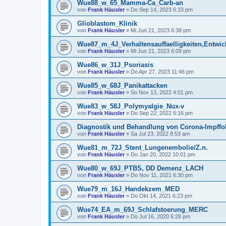
Wue88_w_65_Mamma-Ca_Carb-an
von
Frank Häusler
» Do Sep 14, 2023 6:33 pm
Glioblastom_Klinik
von
Frank Häusler
» Mi Jun 21, 2023 6:38 pm
Wue87_m_4J_Verhaltensauffaelligkeiten,Entwi
von
Frank Häusler
» Mi Jun 21, 2023 6:09 pm
Wue86_w_31J_Psoriasis
von
Frank Häusler
» Do Apr 27, 2023 11:46 pm
Wue85_w_68J_Panikattacken
von
Frank Häusler
» So Nov 13, 2022 4:01 pm
Wue83_w_58J_Polymyalgie_Nux-v
von
Frank Häusler
» Do Sep 22, 2022 6:16 pm
Diagnostik und Behandlung von Corona-Impffo
von
Frank Häusler
» Sa Jul 23, 2022 8:53 am
Wue81_m_72J_Stent_Lungenembolie/Z.n.
von
Frank Häusler
» Do Jan 20, 2022 10:01 pm
Wue80_w_69J_PTBS, DD Demenz_LACH
von
Frank Häusler
» Do Nov 11, 2021 6:30 pm
Wue79_m_16J_Handekzem_MED
von
Frank Häusler
» Do Okt 14, 2021 6:23 pm
Wue74_EA_m_69J_Schlafstoerung_MERC
von
Frank Häusler
» Do Jul 16, 2020 6:28 pm