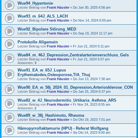
Wue94_Hypertonie
Letzter Beitrag von
Frank Häusler
«
Do Jan 30, 2025 6:56 pm
Wue93_m_64J_ALS_LACH
Letzter Beitrag von
Frank Häusler
«
Do Nov 14, 2024 6:59 pm
Wue92_Bipolare Störung_MED
Letzter Beitrag von
Frank Häusler
«
Do Sep 19, 2024 11:17 pm
Protokolle Allgemein
Letzter Beitrag von
Frank Häusler
«
Fr Jun 21, 2024 5:11 pm
Wue84_m_46J_Depression,Zentralarterienverschluss_Gels
Letzter Beitrag von
Frank Häusler
«
Fr Jun 21, 2024 5:07 pm
Antworten:
3
Wue91_EA_w_65J_Lupus
Erythematodes,Osteoporose,TIA_Thuj
Letzter Beitrag von
Frank Häusler
«
Do Jun 13, 2024 7:30 am
Wue90_EA_w_58j_2024_01_Depression,Arteriosklerose_CON
Letzter Beitrag von
Frank Häusler
«
Do Jan 25, 2024 6:37 pm
Wue82_w_4J_Neurodermitis_Urtikaria_Asthma_ARS
Letzter Beitrag von
Frank Häusler
«
Fr Nov 24, 2023 8:55 am
Antworten:
2
Wue89_w_38j_Hashimoto, Rheuma
Letzter Beitrag von
Frank Häusler
«
Do Okt 19, 2023 7:01 pm
Hämopyrrollaktamurie (HPU) - Referat Wolfgang
Letzter Beitrag von
Frank Häusler
«
Sa Okt 14, 2023 9:00 am