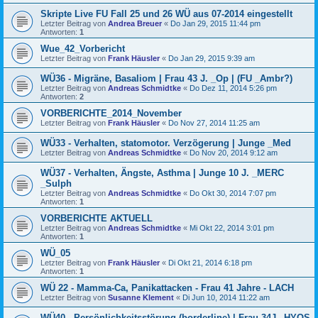
Skripte Live FU Fall 25 und 26 WÜ aus 07-2014 eingestellt
Letzter Beitrag von
Andrea Breuer
«
Do Jan 29, 2015 11:44 pm
Antworten:
1
Wue_42_Vorbericht
Letzter Beitrag von
Frank Häusler
«
Do Jan 29, 2015 9:39 am
WÜ36 - Migräne, Basaliom | Frau 43 J. _Op | (FU _Ambr?)
Letzter Beitrag von
Andreas Schmidtke
«
Do Dez 11, 2014 5:26 pm
Antworten:
2
VORBERICHTE_2014_November
Letzter Beitrag von
Frank Häusler
«
Do Nov 27, 2014 11:25 am
WÜ33 - Verhalten, statomotor. Verzögerung | Junge _Med
Letzter Beitrag von
Andreas Schmidtke
«
Do Nov 20, 2014 9:12 am
WÜ37 - Verhalten, Ängste, Asthma | Junge 10 J. _MERC
_Sulph
Letzter Beitrag von
Andreas Schmidtke
«
Do Okt 30, 2014 7:07 pm
Antworten:
1
VORBERICHTE AKTUELL
Letzter Beitrag von
Andreas Schmidtke
«
Mi Okt 22, 2014 3:01 pm
Antworten:
1
WÜ_05
Letzter Beitrag von
Frank Häusler
«
Di Okt 21, 2014 6:18 pm
Antworten:
1
WÜ 22 - Mamma-Ca, Panikattacken - Frau 41 Jahre - LACH
Letzter Beitrag von
Susanne Klement
«
Di Jun 10, 2014 11:22 am
WÜ40 - Persönlichkeitsstörung (borderline) | Frau 34J _HYOS