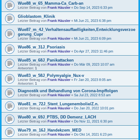
Wue88_w_65_Mamma-Ca_Carb-an
Letzter Beitrag von
Frank Häusler
«
Do Sep 14, 2023 6:33 pm
Glioblastom_Klinik
Letzter Beitrag von
Frank Häusler
«
Mi Jun 21, 2023 6:38 pm
Wue87_m_4J_Verhaltensauffaelligkeiten,Entwicklungsverzoe
gerung_Cupr
Letzter Beitrag von
Frank Häusler
«
Mi Jun 21, 2023 6:09 pm
Wue86_w_31J_Psoriasis
Letzter Beitrag von
Frank Häusler
«
Do Apr 27, 2023 11:46 pm
Wue85_w_68J_Panikattacken
Letzter Beitrag von
Frank Häusler
«
Do Mär 09, 2023 10:07 am
Antworten:
1
Wue83_w_58J_Polymyalgie_Nux-v
Letzter Beitrag von
Frank Häusler
«
Fr Jan 20, 2023 8:05 am
Antworten:
1
Diagnostik und Behandlung von Corona-Impffolgen
Letzter Beitrag von
Frank Häusler
«
Sa Jul 23, 2022 8:53 am
Wue81_m_72J_Stent_Lungenembolie/Z.n.
Letzter Beitrag von
Frank Häusler
«
Do Jan 20, 2022 10:01 pm
Wue80_w_69J_PTBS, DD Demenz_LACH
Letzter Beitrag von
Frank Häusler
«
Do Nov 11, 2021 6:30 pm
Wue79_m_16J_Handekzem_MED
Letzter Beitrag von
Frank Häusler
«
Do Okt 14, 2021 6:23 pm