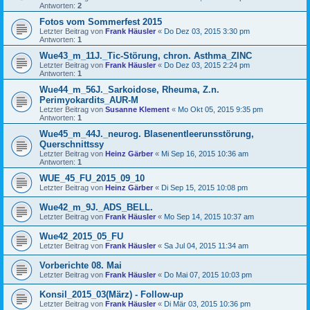
Antworten:
2
Fotos vom Sommerfest 2015
Letzter Beitrag von
Frank Häusler
«
Do Dez 03, 2015 3:30 pm
Antworten:
1
Wue43_m_11J._Tic-Störung, chron. Asthma_ZINC
Letzter Beitrag von
Frank Häusler
«
Do Dez 03, 2015 2:24 pm
Antworten:
1
Wue44_m_56J._Sarkoidose, Rheuma, Z.n.
Perimyokardits_AUR-M
Letzter Beitrag von
Susanne Klement
«
Mo Okt 05, 2015 9:35 pm
Antworten:
1
Wue45_m_44J._neurog. Blasenentleerunsstörung,
Querschnittssy
Letzter Beitrag von
Heinz Gärber
«
Mi Sep 16, 2015 10:36 am
Antworten:
1
WUE_45_FU_2015_09_10
Letzter Beitrag von
Heinz Gärber
«
Di Sep 15, 2015 10:08 pm
Wue42_m_9J._ADS_BELL.
Letzter Beitrag von
Frank Häusler
«
Mo Sep 14, 2015 10:37 am
Wue42_2015_05_FU
Letzter Beitrag von
Frank Häusler
«
Sa Jul 04, 2015 11:34 am
Vorberichte 08. Mai
Letzter Beitrag von
Frank Häusler
«
Do Mai 07, 2015 10:03 pm
Konsil_2015_03(März) - Follow-up
Letzter Beitrag von
Frank Häusler
«
Di Mär 03, 2015 10:36 pm