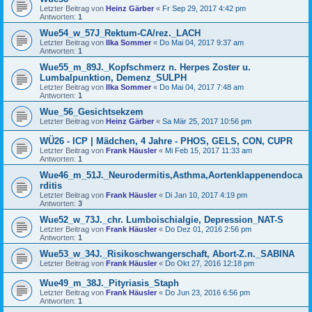
Letzter Beitrag von
Heinz Gärber
«
Fr Sep 29, 2017 4:42 pm
Antworten:
1
Wue54_w_57J_Rektum-CA/rez._LACH
Letzter Beitrag von
Ilka Sommer
«
Do Mai 04, 2017 9:37 am
Antworten:
1
Wue55_m_89J._Kopfschmerz n. Herpes Zoster u.
Lumbalpunktion, Demenz_SULPH
Letzter Beitrag von
Ilka Sommer
«
Do Mai 04, 2017 7:48 am
Antworten:
1
Wue_56_Gesichtsekzem
Letzter Beitrag von
Heinz Gärber
«
Sa Mär 25, 2017 10:56 pm
WÜ26 - ICP | Mädchen, 4 Jahre - PHOS, GELS, CON, CUPR
Letzter Beitrag von
Frank Häusler
«
Mi Feb 15, 2017 11:33 am
Antworten:
1
Wue46_m_51J._Neurodermitis,Asthma,Aortenklappenendoca
rditis
Letzter Beitrag von
Frank Häusler
«
Di Jan 10, 2017 4:19 pm
Antworten:
3
Wue52_w_73J._chr. Lumboischialgie, Depression_NAT-S
Letzter Beitrag von
Frank Häusler
«
Do Dez 01, 2016 2:56 pm
Antworten:
1
Wue53_w_34J._Risikoschwangerschaft, Abort-Z.n._SABINA
Letzter Beitrag von
Frank Häusler
«
Do Okt 27, 2016 12:18 pm
Wue49_m_38J._Pityriasis_Staph
Letzter Beitrag von
Frank Häusler
«
Do Jun 23, 2016 6:56 pm
Antworten:
1