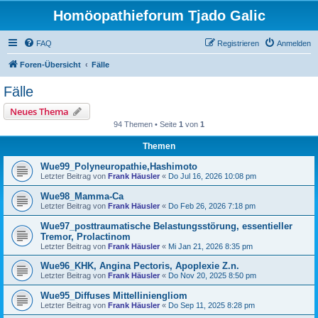
Homöopathieforum Tjado Galic
FAQ
Registrieren
Anmelden
Foren-Übersicht
Fälle
Fälle
Neues Thema
94 Themen • Seite
1
von
1
Themen
Wue99_Polyneuropathie,Hashimoto
Letzter Beitrag von
Frank Häusler
«
Do Jul 16, 2026 10:08 pm
Wue98_Mamma-Ca
Letzter Beitrag von
Frank Häusler
«
Do Feb 26, 2026 7:18 pm
Wue97_posttraumatische Belastungsstörung, essentieller
Tremor, Prolactinom
Letzter Beitrag von
Frank Häusler
«
Mi Jan 21, 2026 8:35 pm
Wue96_KHK, Angina Pectoris, Apoplexie Z.n.
Letzter Beitrag von
Frank Häusler
«
Do Nov 20, 2025 8:50 pm
Wue95_Diffuses Mittelliniengliom
Letzter Beitrag von
Frank Häusler
«
Do Sep 11, 2025 8:28 pm