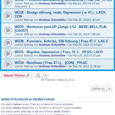
Letzter Beitrag von
Andreas Schmidtke
«
Do Mai 22, 2014 9:43 am
Antworten:
1
WÜ18 - Bindgs.störung, reakt. Depression | w 47 j _LACH,
CON
Letzter Beitrag von
Andreas Schmidtke
«
Do Feb 20, 2014 1:40 pm
WÜ25 - Hirntumor post-OP |Junge 1,5J _MERC,BELL,PLB,
[CAUST]
Letzter Beitrag von
Andreas Schmidtke
«
Do Feb 20, 2014 1:09 pm
WÜ38 - Psoriasis, Arthritis, SW-Störung | Frau 47 J _LAC-C
Letzter Beitrag von
Andreas Schmidtke
«
Do Feb 20, 2014 12:14 pm
WÜ31 - Migräne, Depression | Frau, 37 J. _HYOS; LACH
Letzter Beitrag von
Andreas Schmidtke
«
Do Nov 28, 2013 5:15 pm
WÜ34 - Reizblase | Frau 27 Lj. _(CON) _PH-AC
Letzter Beitrag von
Andreas Schmidtke
«
So Sep 29, 2013 11:58 pm
Neues Thema
94 Themen • Seite
1
von
1
Gehe zu
BERECHTIGUNGEN IN DIESEM FORUM
Du darfst
keine
neuen Themen in diesem Forum erstellen.
Du darfst
keine
Antworten zu Themen in diesem Forum erstellen.
Du darfst deine Beiträge in diesem Forum
nicht
ändern.