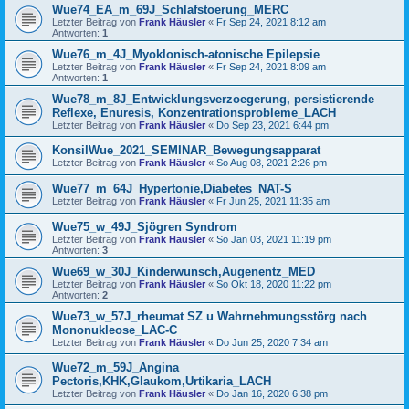
Wue74_EA_m_69J_Schlafstoerung_MERC
Letzter Beitrag von
Frank Häusler
«
Fr Sep 24, 2021 8:12 am
Antworten:
1
Wue76_m_4J_Myoklonisch-atonische Epilepsie
Letzter Beitrag von
Frank Häusler
«
Fr Sep 24, 2021 8:09 am
Antworten:
1
Wue78_m_8J_Entwicklungsverzoegerung, persistierende
Reflexe, Enuresis, Konzentrationsprobleme_LACH
Letzter Beitrag von
Frank Häusler
«
Do Sep 23, 2021 6:44 pm
KonsilWue_2021_SEMINAR_Bewegungsapparat
Letzter Beitrag von
Frank Häusler
«
So Aug 08, 2021 2:26 pm
Wue77_m_64J_Hypertonie,Diabetes_NAT-S
Letzter Beitrag von
Frank Häusler
«
Fr Jun 25, 2021 11:35 am
Wue75_w_49J_Sjögren Syndrom
Letzter Beitrag von
Frank Häusler
«
So Jan 03, 2021 11:19 pm
Antworten:
3
Wue69_w_30J_Kinderwunsch,Augenentz_MED
Letzter Beitrag von
Frank Häusler
«
So Okt 18, 2020 11:22 pm
Antworten:
2
Wue73_w_57J_rheumat SZ u Wahrnehmungsstörg nach
Mononukleose_LAC-C
Letzter Beitrag von
Frank Häusler
«
Do Jun 25, 2020 7:34 am
Wue72_m_59J_Angina
Pectoris,KHK,Glaukom,Urtikaria_LACH
Letzter Beitrag von
Frank Häusler
«
Do Jan 16, 2020 6:38 pm