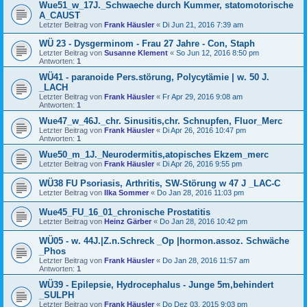
Wue51_w_17J._Schwaeche durch Kummer, statomotorische
A_CAUST
Letzter Beitrag von
Frank Häusler
«
Di Jun 21, 2016 7:39 am
WÜ 23 - Dysgerminom - Frau 27 Jahre - Con, Staph
Letzter Beitrag von
Susanne Klement
«
So Jun 12, 2016 8:50 pm
Antworten:
1
WÜ41 - paranoide Pers.störung, Polycytämie | w. 50 J.
_LACH
Letzter Beitrag von
Frank Häusler
«
Fr Apr 29, 2016 9:08 am
Antworten:
1
Wue47_w_46J._chr. Sinusitis,chr. Schnupfen, Fluor_Merc
Letzter Beitrag von
Frank Häusler
«
Di Apr 26, 2016 10:47 pm
Antworten:
1
Wue50_m_1J._Neurodermitis,atopisches Ekzem_merc
Letzter Beitrag von
Frank Häusler
«
Di Apr 26, 2016 9:55 pm
WÜ38 FU Psoriasis, Arthritis, SW-Störung w 47 J _LAC-C
Letzter Beitrag von
Ilka Sommer
«
Do Jan 28, 2016 11:03 pm
Wue45_FU_16_01_chronische Prostatitis
Letzter Beitrag von
Heinz Gärber
«
Do Jan 28, 2016 10:42 pm
WÜ05 - w. 44J.|Z.n.Schreck _Op |hormon.assoz. Schwäche
_Phos
Letzter Beitrag von
Frank Häusler
«
Do Jan 28, 2016 11:57 am
Antworten:
1
WÜ39 - Epilepsie, Hydrocephalus - Junge 5m,behindert
_SULPH
Letzter Beitrag von
Frank Häusler
«
Do Dez 03, 2015 9:03 pm