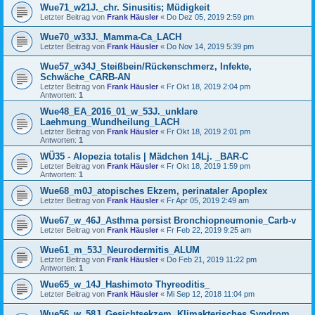
Wue71_w21J._chr. Sinusitis; Müdigkeit
Letzter Beitrag von
Frank Häusler
«
Do Dez 05, 2019 2:59 pm
Wue70_w33J._Mamma-Ca_LACH
Letzter Beitrag von
Frank Häusler
«
Do Nov 14, 2019 5:39 pm
Wue57_w34J_Steißbein/Rückenschmerz, Infekte,
Schwäche_CARB-AN
Letzter Beitrag von
Frank Häusler
«
Fr Okt 18, 2019 2:04 pm
Antworten:
1
Wue48_EA_2016_01_w_53J._unklare
Laehmung_Wundheilung_LACH
Letzter Beitrag von
Frank Häusler
«
Fr Okt 18, 2019 2:01 pm
Antworten:
1
WÜ35 - Alopezia totalis | Mädchen 14Lj. _BAR-C
Letzter Beitrag von
Frank Häusler
«
Fr Okt 18, 2019 1:59 pm
Antworten:
1
Wue68_m0J_atopisches Ekzem, perinataler Apoplex
Letzter Beitrag von
Frank Häusler
«
Fr Apr 05, 2019 2:49 am
Wue67_w_46J_Asthma persist Bronchiopneumonie_Carb-v
Letzter Beitrag von
Frank Häusler
«
Fr Feb 22, 2019 9:25 am
Wue61_m_53J_Neurodermitis_ALUM
Letzter Beitrag von
Frank Häusler
«
Do Feb 21, 2019 11:22 pm
Antworten:
1
Wue65_w_14J_Hashimoto Thyreoditis_
Letzter Beitrag von
Frank Häusler
«
Mi Sep 12, 2018 11:04 pm
Wue56_w_58J_Gesichtsekzem, Klimakterisches Syndrom,