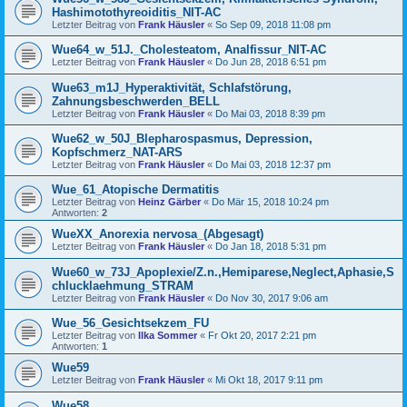
Hashimotothyreoiditis_NIT-AC
Letzter Beitrag von
Frank Häusler
«
So Sep 09, 2018 11:08 pm
Wue64_w_51J._Cholesteatom, Analfissur_NIT-AC
Letzter Beitrag von
Frank Häusler
«
Do Jun 28, 2018 6:51 pm
Wue63_m1J_Hyperaktivität, Schlafstörung,
Zahnungsbeschwerden_BELL
Letzter Beitrag von
Frank Häusler
«
Do Mai 03, 2018 8:39 pm
Wue62_w_50J_Blepharospasmus, Depression,
Kopfschmerz_NAT-ARS
Letzter Beitrag von
Frank Häusler
«
Do Mai 03, 2018 12:37 pm
Wue_61_Atopische Dermatitis
Letzter Beitrag von
Heinz Gärber
«
Do Mär 15, 2018 10:24 pm
Antworten:
2
WueXX_Anorexia nervosa_(Abgesagt)
Letzter Beitrag von
Frank Häusler
«
Do Jan 18, 2018 5:31 pm
Wue60_w_73J_Apoplexie/Z.n.,Hemiparese,Neglect,Aphasie,S
chlucklaehmung_STRAM
Letzter Beitrag von
Frank Häusler
«
Do Nov 30, 2017 9:06 am
Wue_56_Gesichtsekzem_FU
Letzter Beitrag von
Ilka Sommer
«
Fr Okt 20, 2017 2:21 pm
Antworten:
1
Wue59
Letzter Beitrag von
Frank Häusler
«
Mi Okt 18, 2017 9:11 pm
Wue58