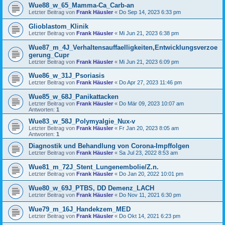
Wue88_w_65_Mamma-Ca_Carb-an
Letzter Beitrag von
Frank Häusler
«
Do Sep 14, 2023 6:33 pm
Glioblastom_Klinik
Letzter Beitrag von
Frank Häusler
«
Mi Jun 21, 2023 6:38 pm
Wue87_m_4J_Verhaltensauffaelligkeiten,Entwicklungsverzoe
gerung_Cupr
Letzter Beitrag von
Frank Häusler
«
Mi Jun 21, 2023 6:09 pm
Wue86_w_31J_Psoriasis
Letzter Beitrag von
Frank Häusler
«
Do Apr 27, 2023 11:46 pm
Wue85_w_68J_Panikattacken
Letzter Beitrag von
Frank Häusler
«
Do Mär 09, 2023 10:07 am
Antworten:
1
Wue83_w_58J_Polymyalgie_Nux-v
Letzter Beitrag von
Frank Häusler
«
Fr Jan 20, 2023 8:05 am
Antworten:
1
Diagnostik und Behandlung von Corona-Impffolgen
Letzter Beitrag von
Frank Häusler
«
Sa Jul 23, 2022 8:53 am
Wue81_m_72J_Stent_Lungenembolie/Z.n.
Letzter Beitrag von
Frank Häusler
«
Do Jan 20, 2022 10:01 pm
Wue80_w_69J_PTBS, DD Demenz_LACH
Letzter Beitrag von
Frank Häusler
«
Do Nov 11, 2021 6:30 pm
Wue79_m_16J_Handekzem_MED
Letzter Beitrag von
Frank Häusler
«
Do Okt 14, 2021 6:23 pm