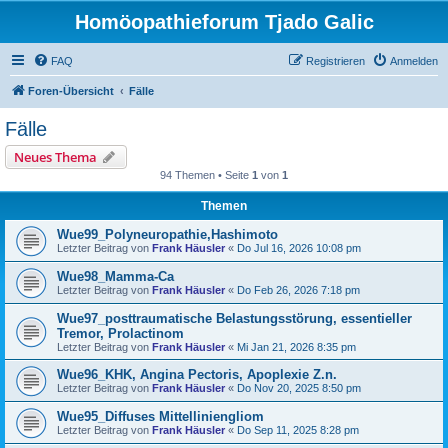
Homöopathieforum Tjado Galic
FAQ
Registrieren
Anmelden
Foren-Übersicht
Fälle
Fälle
Neues Thema
94 Themen • Seite
1
von
1
Themen
Wue99_Polyneuropathie,Hashimoto
Letzter Beitrag von
Frank Häusler
«
Do Jul 16, 2026 10:08 pm
Wue98_Mamma-Ca
Letzter Beitrag von
Frank Häusler
«
Do Feb 26, 2026 7:18 pm
Wue97_posttraumatische Belastungsstörung, essentieller
Tremor, Prolactinom
Letzter Beitrag von
Frank Häusler
«
Mi Jan 21, 2026 8:35 pm
Wue96_KHK, Angina Pectoris, Apoplexie Z.n.
Letzter Beitrag von
Frank Häusler
«
Do Nov 20, 2025 8:50 pm
Wue95_Diffuses Mittelliniengliom
Letzter Beitrag von
Frank Häusler
«
Do Sep 11, 2025 8:28 pm