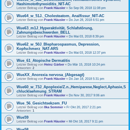
Hashimotothyreoiditis_NIT-AC
Letzter Beitrag von
Frank Häusler
«
So Sep 09, 2018 11:08 pm
Wue64_w_51J._Cholesteatom, Analfissur_NIT-AC
Letzter Beitrag von
Frank Häusler
«
Do Jun 28, 2018 6:51 pm
Wue63_m1J_Hyperaktivität, Schlafstörung,
Zahnungsbeschwerden_BELL
Letzter Beitrag von
Frank Häusler
«
Do Mai 03, 2018 8:39 pm
Wue62_w_50J_Blepharospasmus, Depression,
Kopfschmerz_NAT-ARS
Letzter Beitrag von
Frank Häusler
«
Do Mai 03, 2018 12:37 pm
Wue_61_Atopische Dermatitis
Letzter Beitrag von
Heinz Gärber
«
Do Mär 15, 2018 10:24 pm
Antworten:
2
WueXX_Anorexia nervosa_(Abgesagt)
Letzter Beitrag von
Frank Häusler
«
Do Jan 18, 2018 5:31 pm
Wue60_w_73J_Apoplexie/Z.n.,Hemiparese,Neglect,Aphasie,S
chlucklaehmung_STRAM
Letzter Beitrag von
Frank Häusler
«
Do Nov 30, 2017 9:06 am
Wue_56_Gesichtsekzem_FU
Letzter Beitrag von
Ilka Sommer
«
Fr Okt 20, 2017 2:21 pm
Antworten:
1
Wue59
Letzter Beitrag von
Frank Häusler
«
Mi Okt 18, 2017 9:11 pm
Wue58