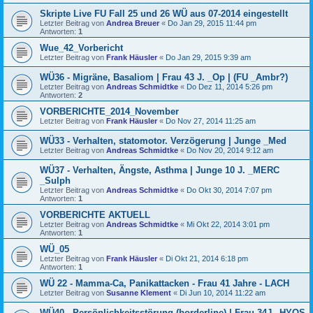
Skripte Live FU Fall 25 und 26 WÜ aus 07-2014 eingestellt
Letzter Beitrag von
Andrea Breuer
«
Do Jan 29, 2015 11:44 pm
Antworten:
1
Wue_42_Vorbericht
Letzter Beitrag von
Frank Häusler
«
Do Jan 29, 2015 9:39 am
WÜ36 - Migräne, Basaliom | Frau 43 J. _Op | (FU _Ambr?)
Letzter Beitrag von
Andreas Schmidtke
«
Do Dez 11, 2014 5:26 pm
Antworten:
2
VORBERICHTE_2014_November
Letzter Beitrag von
Frank Häusler
«
Do Nov 27, 2014 11:25 am
WÜ33 - Verhalten, statomotor. Verzögerung | Junge _Med
Letzter Beitrag von
Andreas Schmidtke
«
Do Nov 20, 2014 9:12 am
WÜ37 - Verhalten, Ängste, Asthma | Junge 10 J. _MERC
_Sulph
Letzter Beitrag von
Andreas Schmidtke
«
Do Okt 30, 2014 7:07 pm
Antworten:
1
VORBERICHTE AKTUELL
Letzter Beitrag von
Andreas Schmidtke
«
Mi Okt 22, 2014 3:01 pm
Antworten:
1
WÜ_05
Letzter Beitrag von
Frank Häusler
«
Di Okt 21, 2014 6:18 pm
Antworten:
1
WÜ 22 - Mamma-Ca, Panikattacken - Frau 41 Jahre - LACH
Letzter Beitrag von
Susanne Klement
«
Di Jun 10, 2014 11:22 am
WÜ40 - Persönlichkeitsstörung (borderline) | Frau 34J _HYOS