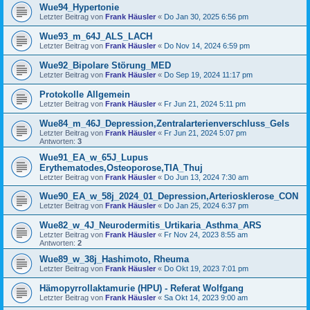
Wue94_Hypertonie
Letzter Beitrag von
Frank Häusler
«
Do Jan 30, 2025 6:56 pm
Wue93_m_64J_ALS_LACH
Letzter Beitrag von
Frank Häusler
«
Do Nov 14, 2024 6:59 pm
Wue92_Bipolare Störung_MED
Letzter Beitrag von
Frank Häusler
«
Do Sep 19, 2024 11:17 pm
Protokolle Allgemein
Letzter Beitrag von
Frank Häusler
«
Fr Jun 21, 2024 5:11 pm
Wue84_m_46J_Depression,Zentralarterienverschluss_Gels
Letzter Beitrag von
Frank Häusler
«
Fr Jun 21, 2024 5:07 pm
Antworten:
3
Wue91_EA_w_65J_Lupus
Erythematodes,Osteoporose,TIA_Thuj
Letzter Beitrag von
Frank Häusler
«
Do Jun 13, 2024 7:30 am
Wue90_EA_w_58j_2024_01_Depression,Arteriosklerose_CON
Letzter Beitrag von
Frank Häusler
«
Do Jan 25, 2024 6:37 pm
Wue82_w_4J_Neurodermitis_Urtikaria_Asthma_ARS
Letzter Beitrag von
Frank Häusler
«
Fr Nov 24, 2023 8:55 am
Antworten:
2
Wue89_w_38j_Hashimoto, Rheuma
Letzter Beitrag von
Frank Häusler
«
Do Okt 19, 2023 7:01 pm
Hämopyrrollaktamurie (HPU) - Referat Wolfgang
Letzter Beitrag von
Frank Häusler
«
Sa Okt 14, 2023 9:00 am