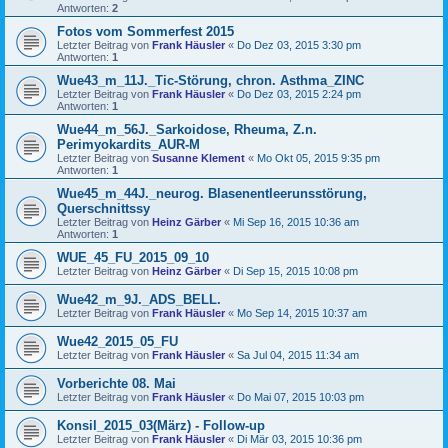
Antworten:
2
Fotos vom Sommerfest 2015
Letzter Beitrag von
Frank Häusler
«
Do Dez 03, 2015 3:30 pm
Antworten:
1
Wue43_m_11J._Tic-Störung, chron. Asthma_ZINC
Letzter Beitrag von
Frank Häusler
«
Do Dez 03, 2015 2:24 pm
Antworten:
1
Wue44_m_56J._Sarkoidose, Rheuma, Z.n.
Perimyokardits_AUR-M
Letzter Beitrag von
Susanne Klement
«
Mo Okt 05, 2015 9:35 pm
Antworten:
1
Wue45_m_44J._neurog. Blasenentleerunsstörung,
Querschnittssy
Letzter Beitrag von
Heinz Gärber
«
Mi Sep 16, 2015 10:36 am
Antworten:
1
WUE_45_FU_2015_09_10
Letzter Beitrag von
Heinz Gärber
«
Di Sep 15, 2015 10:08 pm
Wue42_m_9J._ADS_BELL.
Letzter Beitrag von
Frank Häusler
«
Mo Sep 14, 2015 10:37 am
Wue42_2015_05_FU
Letzter Beitrag von
Frank Häusler
«
Sa Jul 04, 2015 11:34 am
Vorberichte 08. Mai
Letzter Beitrag von
Frank Häusler
«
Do Mai 07, 2015 10:03 pm
Konsil_2015_03(März) - Follow-up
Letzter Beitrag von
Frank Häusler
«
Di Mär 03, 2015 10:36 pm