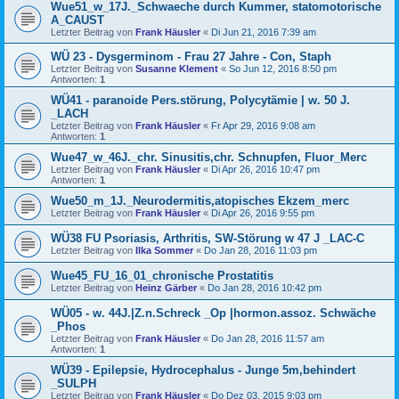
Wue51_w_17J._Schwaeche durch Kummer, statomotorische
A_CAUST
Letzter Beitrag von
Frank Häusler
«
Di Jun 21, 2016 7:39 am
WÜ 23 - Dysgerminom - Frau 27 Jahre - Con, Staph
Letzter Beitrag von
Susanne Klement
«
So Jun 12, 2016 8:50 pm
Antworten:
1
WÜ41 - paranoide Pers.störung, Polycytämie | w. 50 J.
_LACH
Letzter Beitrag von
Frank Häusler
«
Fr Apr 29, 2016 9:08 am
Antworten:
1
Wue47_w_46J._chr. Sinusitis,chr. Schnupfen, Fluor_Merc
Letzter Beitrag von
Frank Häusler
«
Di Apr 26, 2016 10:47 pm
Antworten:
1
Wue50_m_1J._Neurodermitis,atopisches Ekzem_merc
Letzter Beitrag von
Frank Häusler
«
Di Apr 26, 2016 9:55 pm
WÜ38 FU Psoriasis, Arthritis, SW-Störung w 47 J _LAC-C
Letzter Beitrag von
Ilka Sommer
«
Do Jan 28, 2016 11:03 pm
Wue45_FU_16_01_chronische Prostatitis
Letzter Beitrag von
Heinz Gärber
«
Do Jan 28, 2016 10:42 pm
WÜ05 - w. 44J.|Z.n.Schreck _Op |hormon.assoz. Schwäche
_Phos
Letzter Beitrag von
Frank Häusler
«
Do Jan 28, 2016 11:57 am
Antworten:
1
WÜ39 - Epilepsie, Hydrocephalus - Junge 5m,behindert
_SULPH
Letzter Beitrag von
Frank Häusler
«
Do Dez 03, 2015 9:03 pm