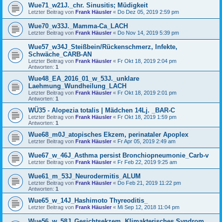
Wue71_w21J._chr. Sinusitis; Müdigkeit
Letzter Beitrag von
Frank Häusler
«
Do Dez 05, 2019 2:59 pm
Wue70_w33J._Mamma-Ca_LACH
Letzter Beitrag von
Frank Häusler
«
Do Nov 14, 2019 5:39 pm
Wue57_w34J_Steißbein/Rückenschmerz, Infekte,
Schwäche_CARB-AN
Letzter Beitrag von
Frank Häusler
«
Fr Okt 18, 2019 2:04 pm
Antworten:
1
Wue48_EA_2016_01_w_53J._unklare
Laehmung_Wundheilung_LACH
Letzter Beitrag von
Frank Häusler
«
Fr Okt 18, 2019 2:01 pm
Antworten:
1
WÜ35 - Alopezia totalis | Mädchen 14Lj. _BAR-C
Letzter Beitrag von
Frank Häusler
«
Fr Okt 18, 2019 1:59 pm
Antworten:
1
Wue68_m0J_atopisches Ekzem, perinataler Apoplex
Letzter Beitrag von
Frank Häusler
«
Fr Apr 05, 2019 2:49 am
Wue67_w_46J_Asthma persist Bronchiopneumonie_Carb-v
Letzter Beitrag von
Frank Häusler
«
Fr Feb 22, 2019 9:25 am
Wue61_m_53J_Neurodermitis_ALUM
Letzter Beitrag von
Frank Häusler
«
Do Feb 21, 2019 11:22 pm
Antworten:
1
Wue65_w_14J_Hashimoto Thyreoditis_
Letzter Beitrag von
Frank Häusler
«
Mi Sep 12, 2018 11:04 pm
Wue56_w_58J_Gesichtsekzem, Klimakterisches Syndrom,