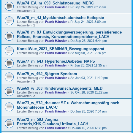
Wue74_EA_m_69J_Schlafstoerung_MERC
Letzter Beitrag von
Frank Häusler
«
Fr Sep 24, 2021 8:12 am
Antworten:
1
Wue76_m_4J_Myoklonisch-atonische Epilepsie
Letzter Beitrag von
Frank Häusler
«
Fr Sep 24, 2021 8:09 am
Antworten:
1
Wue78_m_8J_Entwicklungsverzoegerung, persistierende
Reflexe, Enuresis, Konzentrationsprobleme_LACH
Letzter Beitrag von
Frank Häusler
«
Do Sep 23, 2021 6:44 pm
KonsilWue_2021_SEMINAR_Bewegungsapparat
Letzter Beitrag von
Frank Häusler
«
So Aug 08, 2021 2:26 pm
Wue77_m_64J_Hypertonie,Diabetes_NAT-S
Letzter Beitrag von
Frank Häusler
«
Fr Jun 25, 2021 11:35 am
Wue75_w_49J_Sjögren Syndrom
Letzter Beitrag von
Frank Häusler
«
So Jan 03, 2021 11:19 pm
Antworten:
3
Wue69_w_30J_Kinderwunsch,Augenentz_MED
Letzter Beitrag von
Frank Häusler
«
So Okt 18, 2020 11:22 pm
Antworten:
2
Wue73_w_57J_rheumat SZ u Wahrnehmungsstörg nach
Mononukleose_LAC-C
Letzter Beitrag von
Frank Häusler
«
Do Jun 25, 2020 7:34 am
Wue72_m_59J_Angina
Pectoris,KHK,Glaukom,Urtikaria_LACH
Letzter Beitrag von
Frank Häusler
«
Do Jan 16, 2020 6:38 pm