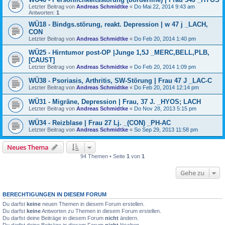
Letzter Beitrag von
Andreas Schmidtke
«
Do Mai 22, 2014 9:43 am
Antworten:
1
WÜ18 - Bindgs.störung, reakt. Depression | w 47 j _LACH,
CON
Letzter Beitrag von
Andreas Schmidtke
«
Do Feb 20, 2014 1:40 pm
WÜ25 - Hirntumor post-OP |Junge 1,5J _MERC,BELL,PLB,
[CAUST]
Letzter Beitrag von
Andreas Schmidtke
«
Do Feb 20, 2014 1:09 pm
WÜ38 - Psoriasis, Arthritis, SW-Störung | Frau 47 J _LAC-C
Letzter Beitrag von
Andreas Schmidtke
«
Do Feb 20, 2014 12:14 pm
WÜ31 - Migräne, Depression | Frau, 37 J. _HYOS; LACH
Letzter Beitrag von
Andreas Schmidtke
«
Do Nov 28, 2013 5:15 pm
WÜ34 - Reizblase | Frau 27 Lj. _(CON) _PH-AC
Letzter Beitrag von
Andreas Schmidtke
«
So Sep 29, 2013 11:58 pm
Neues Thema
94 Themen • Seite
1
von
1
Gehe zu
BERECHTIGUNGEN IN DIESEM FORUM
Du darfst
keine
neuen Themen in diesem Forum erstellen.
Du darfst
keine
Antworten zu Themen in diesem Forum erstellen.
Du darfst deine Beiträge in diesem Forum
nicht
ändern.