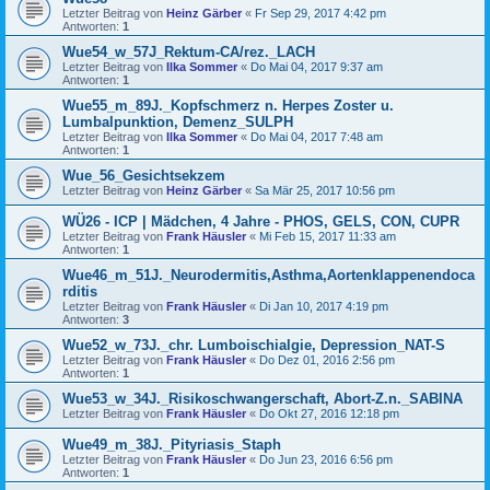
Letzter Beitrag von
Heinz Gärber
«
Fr Sep 29, 2017 4:42 pm
Antworten:
1
Wue54_w_57J_Rektum-CA/rez._LACH
Letzter Beitrag von
Ilka Sommer
«
Do Mai 04, 2017 9:37 am
Antworten:
1
Wue55_m_89J._Kopfschmerz n. Herpes Zoster u.
Lumbalpunktion, Demenz_SULPH
Letzter Beitrag von
Ilka Sommer
«
Do Mai 04, 2017 7:48 am
Antworten:
1
Wue_56_Gesichtsekzem
Letzter Beitrag von
Heinz Gärber
«
Sa Mär 25, 2017 10:56 pm
WÜ26 - ICP | Mädchen, 4 Jahre - PHOS, GELS, CON, CUPR
Letzter Beitrag von
Frank Häusler
«
Mi Feb 15, 2017 11:33 am
Antworten:
1
Wue46_m_51J._Neurodermitis,Asthma,Aortenklappenendoca
rditis
Letzter Beitrag von
Frank Häusler
«
Di Jan 10, 2017 4:19 pm
Antworten:
3
Wue52_w_73J._chr. Lumboischialgie, Depression_NAT-S
Letzter Beitrag von
Frank Häusler
«
Do Dez 01, 2016 2:56 pm
Antworten:
1
Wue53_w_34J._Risikoschwangerschaft, Abort-Z.n._SABINA
Letzter Beitrag von
Frank Häusler
«
Do Okt 27, 2016 12:18 pm
Wue49_m_38J._Pityriasis_Staph
Letzter Beitrag von
Frank Häusler
«
Do Jun 23, 2016 6:56 pm
Antworten:
1