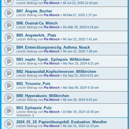
Letzter Beitrag von
Pia Mönch
«
Mi Jul 23, 2025 11:42 pm
B87_Ängste_Bucher
Letzter Beitrag von
Pia Mönch
«
Mi Mai 07, 2025 1:37 pm
B86_Ovarial-Ca_Mönch
Letzter Beitrag von
Pia Mönch
«
Do Mär 20, 2025 6:19 pm
B85_Angsterkrk._Platz
Letzter Beitrag von
Pia Mönch
«
Mi Jan 22, 2025 7:41 pm
B84_Entwicklungsverzög_Asthma_Noack
Letzter Beitrag von
Pia Mönch
«
Mi Jan 22, 2025 7:38 pm
B83_nephr. Syndr._Epilepsie_Wißkirchen
Letzter Beitrag von
Pia Mönch
«
Mo Nov 25, 2024 6:21 pm
B82_Haarausfall,Kopfschmerzen_Wißkirchen
Letzter Beitrag von
Pia Mönch
«
Do Sep 12, 2024 8:31 am
B81_Trisomie_Pulz
Letzter Beitrag von
Pia Mönch
«
Mo Sep 09, 2024 9:19 am
B80_Hyperakusis_Wißkirchen
Letzter Beitrag von
Pia Mönch
«
Mi Jun 05, 2024 9:42 pm
B63_Epilepsie_Pulz
Letzter Beitrag von
Pia Mönch
«
Di Mär 26, 2024 10:35 pm
Antworten:
1
2024_01_19_Papierübungsfall_Evaluation_Wendler
Letzter Beitrag von
Pia Mönch
«
Mi Jan 31, 2024 11:13 pm