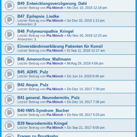
B49_Entwicklungsverzögerung_Dahl
Letzter Beitrag von
Pia Mönch
«
Mo Dez 10, 2018 12:18 pm
B47_Epilepsie_Liedke
Letzter Beitrag von
Pia Mönch
«
So Dez 02, 2018 1:13 pm
Antworten:
2
B48_Polyneuropathie_Kringel
Letzter Beitrag von
Pia Mönch
«
Mo Nov 26, 2018 12:23 am
Antworten:
1
Einverständniserklärung Patienten für Konsil
Letzter Beitrag von
Pia Mönch
«
Di Sep 11, 2018 12:17 am
B46_Amenorrhoe_Mallmann
Letzter Beitrag von
Pia Mönch
«
Mi Aug 29, 2018 4:56 pm
B45_ADHS_Pulz
Letzter Beitrag von
Pia Mönch
«
Do Jun 14, 2018 8:49 am
B42 Atopie_Pulz
Letzter Beitrag von
Pia Mönch
«
Do Dez 14, 2017 7:39 pm
B41 general. Neurodermitis_Pulz
Letzter Beitrag von
Pia Mönch
«
Do Dez 14, 2017 7:36 pm
B40 HWS-Syndrom_Bucher
Letzter Beitrag von
Pia Mönch
«
Do Nov 09, 2017 5:03 pm
B39 Neurodermitis Kringel
Letzter Beitrag von
Pia Mönch
«
Do Sep 21, 2017 8:00 pm
Fragen zu Brustkrebs