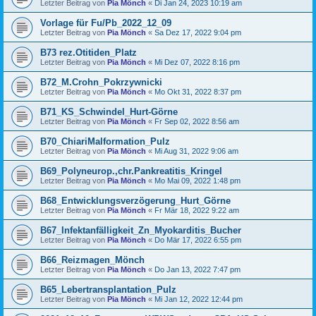
Letzter Beitrag von
Pia Mönch
«
Di Jan 24, 2023 10:19 am
Vorlage für Fu/Pb_2022_12_09
Letzter Beitrag von
Pia Mönch
«
Sa Dez 17, 2022 9:04 pm
B73 rez.Otitiden_Platz
Letzter Beitrag von
Pia Mönch
«
Mi Dez 07, 2022 8:16 pm
B72_M.Crohn_Pokrzywnicki
Letzter Beitrag von
Pia Mönch
«
Mo Okt 31, 2022 8:37 pm
B71_KS_Schwindel_Hurt-Görne
Letzter Beitrag von
Pia Mönch
«
Fr Sep 02, 2022 8:56 am
B70_ChiariMalformation_Pulz
Letzter Beitrag von
Pia Mönch
«
Mi Aug 31, 2022 9:06 am
B69_Polyneurop.,chr.Pankreatitis_Kringel
Letzter Beitrag von
Pia Mönch
«
Mo Mai 09, 2022 1:48 pm
B68_Entwicklungsverzögerung_Hurt_Görne
Letzter Beitrag von
Pia Mönch
«
Fr Mär 18, 2022 9:22 am
B67_Infektanfälligkeit_Zn_Myokarditis_Bucher
Letzter Beitrag von
Pia Mönch
«
Do Mär 17, 2022 6:55 pm
B66_Reizmagen_Mönch
Letzter Beitrag von
Pia Mönch
«
Do Jan 13, 2022 7:47 pm
B65_Lebertransplantation_Pulz
Letzter Beitrag von
Pia Mönch
«
Mi Jan 12, 2022 12:44 pm