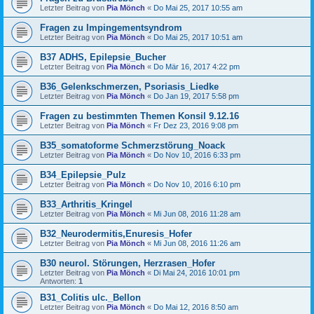
Letzter Beitrag von
Pia Mönch
«
Do Mai 25, 2017 10:55 am
Fragen zu Impingementsyndrom
Letzter Beitrag von
Pia Mönch
«
Do Mai 25, 2017 10:51 am
B37 ADHS, Epilepsie_Bucher
Letzter Beitrag von
Pia Mönch
«
Do Mär 16, 2017 4:22 pm
B36_Gelenkschmerzen, Psoriasis_Liedke
Letzter Beitrag von
Pia Mönch
«
Do Jan 19, 2017 5:58 pm
Fragen zu bestimmten Themen Konsil 9.12.16
Letzter Beitrag von
Pia Mönch
«
Fr Dez 23, 2016 9:08 pm
B35_somatoforme Schmerzstörung_Noack
Letzter Beitrag von
Pia Mönch
«
Do Nov 10, 2016 6:33 pm
B34_Epilepsie_Pulz
Letzter Beitrag von
Pia Mönch
«
Do Nov 10, 2016 6:10 pm
B33_Arthritis_Kringel
Letzter Beitrag von
Pia Mönch
«
Mi Jun 08, 2016 11:28 am
B32_Neurodermitis,Enuresis_Hofer
Letzter Beitrag von
Pia Mönch
«
Mi Jun 08, 2016 11:26 am
B30 neurol. Störungen, Herzrasen_Hofer
Letzter Beitrag von
Pia Mönch
«
Di Mai 24, 2016 10:01 pm
Antworten:
1
B31_Colitis ulc._Bellon
Letzter Beitrag von
Pia Mönch
«
Do Mai 12, 2016 8:50 am