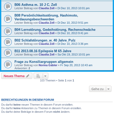
B06 Asthma m. 10 J C. Zell
Letzter Beitrag von
Claudia Zell
«
Di Dez 10, 2013 10:01 pm
B08 Persönlichkeitsstörung, Hashimoto,
Verdauungsbeschwerden
Letzter Beitrag von
Claudia Zell
«
Di Dez 10, 2013 9:51 pm
B04 Lernstörung, Gedeihstörung, Rechenschwäche
Letzter Beitrag von
Claudia Zell
«
Di Dez 10, 2013 9:41 pm
B02 Schlafstörungen_w_40 Jahre_Pulz
Letzter Beitrag von
Claudia Zell
«
Di Dez 10, 2013 3:36 pm
B11 2013.08.16 Epilepsie M 65 Jahre
Letzter Beitrag von
Claudia Zell
«
Sa Okt 19, 2013 10:01 pm
Frage zu Konsiliargruppen allgemein
Letzter Beitrag von
Norma Gäbler
«
Fr Sep 20, 2013 10:43 am
Antworten:
2
Neues Thema
103 Themen • Seite
1
von
1
Gehe zu
BERECHTIGUNGEN IN DIESEM FORUM
Du darfst
keine
neuen Themen in diesem Forum erstellen.
Du darfst
keine
Antworten zu Themen in diesem Forum erstellen.
Du darfst deine Beiträge in diesem Forum
nicht
ändern.