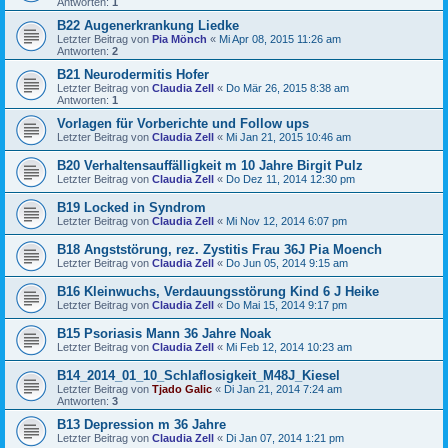
Antworten:
1
B22 Augenerkrankung Liedke
Letzter Beitrag von
Pia Mönch
«
Mi Apr 08, 2015 11:26 am
Antworten:
2
B21 Neurodermitis Hofer
Letzter Beitrag von
Claudia Zell
«
Do Mär 26, 2015 8:38 am
Antworten:
1
Vorlagen für Vorberichte und Follow ups
Letzter Beitrag von
Claudia Zell
«
Mi Jan 21, 2015 10:46 am
B20 Verhaltensauffälligkeit m 10 Jahre Birgit Pulz
Letzter Beitrag von
Claudia Zell
«
Do Dez 11, 2014 12:30 pm
B19 Locked in Syndrom
Letzter Beitrag von
Claudia Zell
«
Mi Nov 12, 2014 6:07 pm
B18 Angststörung, rez. Zystitis Frau 36J Pia Moench
Letzter Beitrag von
Claudia Zell
«
Do Jun 05, 2014 9:15 am
B16 Kleinwuchs, Verdauungsstörung Kind 6 J Heike
Letzter Beitrag von
Claudia Zell
«
Do Mai 15, 2014 9:17 pm
B15 Psoriasis Mann 36 Jahre Noak
Letzter Beitrag von
Claudia Zell
«
Mi Feb 12, 2014 10:23 am
B14_2014_01_10_Schlaflosigkeit_M48J_Kiesel
Letzter Beitrag von
Tjado Galic
«
Di Jan 21, 2014 7:24 am
Antworten:
3
B13 Depression m 36 Jahre
Letzter Beitrag von
Claudia Zell
«
Di Jan 07, 2014 1:21 pm