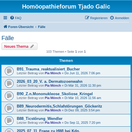
Homöopathieforum Tjado Galic
FAQ
Registrieren
Anmelden
Foren-Übersicht
Fälle
Fälle
Neues Thema
103 Themen • Seite
1
von
1
Themen
B91_Trauma_reaktualisiert_Bucher
Letzter Beitrag von
Pia Mönch
«
Do Jun 11, 2026 7:06 pm
2026_03_20_V. a. Dermatozoenwahn
Letzter Beitrag von
Pia Mönch
«
Di Mär 31, 2026 11:30 pm
B90_Z.n.Mononukleose_Skoliose_Kringel
Letzter Beitrag von
Pia Mönch
«
Di Mär 10, 2026 11:56 am
B89_Neurodermitis,Schlafstörungen_Göckeritz
Letzter Beitrag von
Pia Mönch
«
Di Dez 09, 2025 3:54 pm
B88_Ticstörung_Wendler
Letzter Beitrag von
Pia Mönch
«
Do Sep 11, 2025 7:20 pm
2025_07_11_Frage zu HWI bei Kdn.