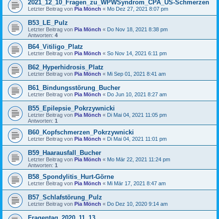
2021_12_10_Fragen_zu_WPWSyndrom_CPA_US-Schmerzen
Letzter Beitrag von
Pia Mönch
«
Mo Dez 27, 2021 8:07 pm
B53_LE_Pulz
Letzter Beitrag von
Pia Mönch
«
Do Nov 18, 2021 8:38 pm
Antworten:
4
B64_Vitiligo_Platz
Letzter Beitrag von
Pia Mönch
«
So Nov 14, 2021 6:11 pm
B62_Hyperhidrosis_Platz
Letzter Beitrag von
Pia Mönch
«
Mi Sep 01, 2021 8:41 am
B61_Bindungsstörung_Bucher
Letzter Beitrag von
Pia Mönch
«
Do Jun 10, 2021 8:27 am
B55_Epilepsie_Pokrzywnicki
Letzter Beitrag von
Pia Mönch
«
Di Mai 04, 2021 11:05 pm
Antworten:
1
B60_Kopfschmerzen_Pokrzywnicki
Letzter Beitrag von
Pia Mönch
«
Di Mai 04, 2021 11:01 pm
B59_Haarausfall_Bucher
Letzter Beitrag von
Pia Mönch
«
Mo Mär 22, 2021 11:24 pm
Antworten:
1
B58_Spondylitis_Hurt-Görne
Letzter Beitrag von
Pia Mönch
«
Mi Mär 17, 2021 8:47 am
B57_Schlafstörung_Pulz
Letzter Beitrag von
Pia Mönch
«
Do Dez 10, 2020 9:14 am
Fragentag_2020_11_13