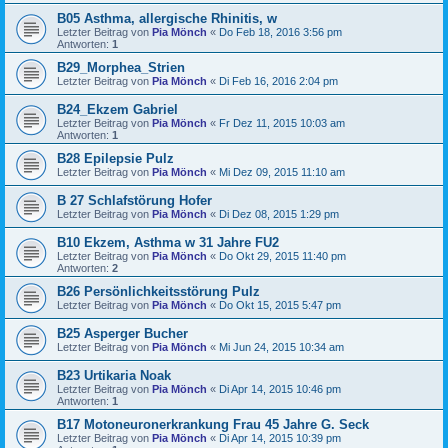
B05 Asthma, allergische Rhinitis, w
Letzter Beitrag von
Pia Mönch
«
Do Feb 18, 2016 3:56 pm
Antworten:
1
B29_Morphea_Strien
Letzter Beitrag von
Pia Mönch
«
Di Feb 16, 2016 2:04 pm
B24_Ekzem Gabriel
Letzter Beitrag von
Pia Mönch
«
Fr Dez 11, 2015 10:03 am
Antworten:
1
B28 Epilepsie Pulz
Letzter Beitrag von
Pia Mönch
«
Mi Dez 09, 2015 11:10 am
B 27 Schlafstörung Hofer
Letzter Beitrag von
Pia Mönch
«
Di Dez 08, 2015 1:29 pm
B10 Ekzem, Asthma w 31 Jahre FU2
Letzter Beitrag von
Pia Mönch
«
Do Okt 29, 2015 11:40 pm
Antworten:
2
B26 Persönlichkeitsstörung Pulz
Letzter Beitrag von
Pia Mönch
«
Do Okt 15, 2015 5:47 pm
B25 Asperger Bucher
Letzter Beitrag von
Pia Mönch
«
Mi Jun 24, 2015 10:34 am
B23 Urtikaria Noak
Letzter Beitrag von
Pia Mönch
«
Di Apr 14, 2015 10:46 pm
Antworten:
1
B17 Motoneuronerkrankung Frau 45 Jahre G. Seck
Letzter Beitrag von
Pia Mönch
«
Di Apr 14, 2015 10:39 pm