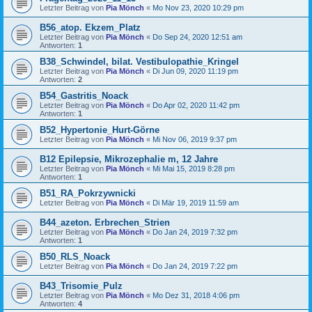
Letzter Beitrag von
Pia Mönch
«
Mo Nov 23, 2020 10:29 pm
B56_atop. Ekzem_Platz
Letzter Beitrag von
Pia Mönch
«
Do Sep 24, 2020 12:51 am
Antworten:
1
B38_Schwindel, bilat. Vestibulopathie_Kringel
Letzter Beitrag von
Pia Mönch
«
Di Jun 09, 2020 11:19 pm
Antworten:
2
B54_Gastritis_Noack
Letzter Beitrag von
Pia Mönch
«
Do Apr 02, 2020 11:42 pm
Antworten:
1
B52_Hypertonie_Hurt-Görne
Letzter Beitrag von
Pia Mönch
«
Mi Nov 06, 2019 9:37 pm
B12 Epilepsie, Mikrozephalie m, 12 Jahre
Letzter Beitrag von
Pia Mönch
«
Mi Mai 15, 2019 8:28 pm
Antworten:
1
B51_RA_Pokrzywnicki
Letzter Beitrag von
Pia Mönch
«
Di Mär 19, 2019 11:59 am
B44_azeton. Erbrechen_Strien
Letzter Beitrag von
Pia Mönch
«
Do Jan 24, 2019 7:32 pm
Antworten:
1
B50_RLS_Noack
Letzter Beitrag von
Pia Mönch
«
Do Jan 24, 2019 7:22 pm
B43_Trisomie_Pulz
Letzter Beitrag von
Pia Mönch
«
Mo Dez 31, 2018 4:06 pm
Antworten:
4