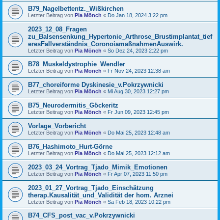
B79_Nagelbettentz._Wißkirchen
Letzter Beitrag von
Pia Mönch
«
Do Jan 18, 2024 3:22 pm
2023_12_08_Fragen
zu_Balsensenkung_Hypertonie_Arthrose_Brustimplantat_tief
eresFallverständnis_CoronoiamaßnahmenAuswirk.
Letzter Beitrag von
Pia Mönch
«
So Dez 24, 2023 2:22 pm
B78_Muskeldystrophie_Wendler
Letzter Beitrag von
Pia Mönch
«
Fr Nov 24, 2023 12:38 am
B77_choreiforme Dyskinesie_v.Pokrzywnicki
Letzter Beitrag von
Pia Mönch
«
Mi Aug 30, 2023 12:27 pm
B75_Neurodermitis_Göckeritz
Letzter Beitrag von
Pia Mönch
«
Fr Jun 09, 2023 12:45 pm
Vorlage_Vorbericht
Letzter Beitrag von
Pia Mönch
«
Do Mai 25, 2023 12:48 am
B76_Hashimoto_Hurt-Görne
Letzter Beitrag von
Pia Mönch
«
Do Mai 25, 2023 12:12 am
2023_03_24_Vortrag_Tjado_Mimik_Emotionen
Letzter Beitrag von
Pia Mönch
«
Fr Apr 07, 2023 11:50 pm
2023_01_27_Vortrag_Tjado_Einschätzung
therap.Kausalität_und_Validität der hom. Arznei
Letzter Beitrag von
Pia Mönch
«
Sa Feb 18, 2023 10:22 pm
B74_CFS_post_vac_v.Pokrzywnicki