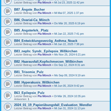
Letzter Beitrag von
Pia Mönch
«
Mi Jul 23, 2025 11:42 pm
B87_Ängste_Bucher
Letzter Beitrag von
Pia Mönch
«
Mi Mai 07, 2025 1:37 pm
B86_Ovarial-Ca_Mönch
Letzter Beitrag von
Pia Mönch
«
Do Mär 20, 2025 6:19 pm
B85_Angsterkrk._Platz
Letzter Beitrag von
Pia Mönch
«
Mi Jan 22, 2025 7:41 pm
B84_Entwicklungsverzög_Asthma_Noack
Letzter Beitrag von
Pia Mönch
«
Mi Jan 22, 2025 7:38 pm
B83_nephr. Syndr._Epilepsie_Wißkirchen
Letzter Beitrag von
Pia Mönch
«
Mo Nov 25, 2024 6:21 pm
B82_Haarausfall,Kopfschmerzen_Wißkirchen
Letzter Beitrag von
Pia Mönch
«
Do Sep 12, 2024 8:31 am
B81_Trisomie_Pulz
Letzter Beitrag von
Pia Mönch
«
Mo Sep 09, 2024 9:19 am
B80_Hyperakusis_Wißkirchen
Letzter Beitrag von
Pia Mönch
«
Mi Jun 05, 2024 9:42 pm
B63_Epilepsie_Pulz
Letzter Beitrag von
Pia Mönch
«
Di Mär 26, 2024 10:35 pm
Antworten:
1
2024_01_19_Papierübungsfall_Evaluation_Wendler
Letzter Beitrag von
Pia Mönch
«
Mi Jan 31, 2024 11:13 pm