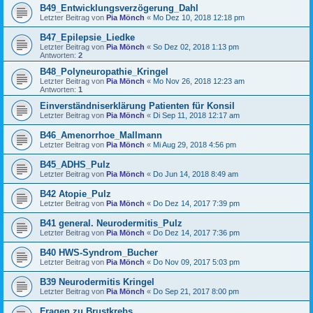
B49_Entwicklungsverzögerung_Dahl
Letzter Beitrag von
Pia Mönch
«
Mo Dez 10, 2018 12:18 pm
B47_Epilepsie_Liedke
Letzter Beitrag von
Pia Mönch
«
So Dez 02, 2018 1:13 pm
Antworten:
2
B48_Polyneuropathie_Kringel
Letzter Beitrag von
Pia Mönch
«
Mo Nov 26, 2018 12:23 am
Antworten:
1
Einverständniserklärung Patienten für Konsil
Letzter Beitrag von
Pia Mönch
«
Di Sep 11, 2018 12:17 am
B46_Amenorrhoe_Mallmann
Letzter Beitrag von
Pia Mönch
«
Mi Aug 29, 2018 4:56 pm
B45_ADHS_Pulz
Letzter Beitrag von
Pia Mönch
«
Do Jun 14, 2018 8:49 am
B42 Atopie_Pulz
Letzter Beitrag von
Pia Mönch
«
Do Dez 14, 2017 7:39 pm
B41 general. Neurodermitis_Pulz
Letzter Beitrag von
Pia Mönch
«
Do Dez 14, 2017 7:36 pm
B40 HWS-Syndrom_Bucher
Letzter Beitrag von
Pia Mönch
«
Do Nov 09, 2017 5:03 pm
B39 Neurodermitis Kringel
Letzter Beitrag von
Pia Mönch
«
Do Sep 21, 2017 8:00 pm
Fragen zu Brustkrebs