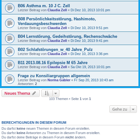
B06 Asthma m. 10 J C. Zell
Letzter Beitrag von
Claudia Zell
«
Di Dez 10, 2013 10:01 pm
B08 Persönlichkeitsstörung, Hashimoto,
Verdauungsbeschwerden
Letzter Beitrag von
Claudia Zell
«
Di Dez 10, 2013 9:51 pm
B04 Lernstörung, Gedeihstörung, Rechenschwäche
Letzter Beitrag von
Claudia Zell
«
Di Dez 10, 2013 9:41 pm
B02 Schlafstörungen_w_40 Jahre_Pulz
Letzter Beitrag von
Claudia Zell
«
Di Dez 10, 2013 3:36 pm
B11 2013.08.16 Epilepsie M 65 Jahre
Letzter Beitrag von
Claudia Zell
«
Sa Okt 19, 2013 10:01 pm
Frage zu Konsiliargruppen allgemein
Letzter Beitrag von
Norma Gäbler
«
Fr Sep 20, 2013 10:43 am
Antworten:
2
Neues Thema
103 Themen • Seite
1
von
1
Gehe zu
BERECHTIGUNGEN IN DIESEM FORUM
Du darfst
keine
neuen Themen in diesem Forum erstellen.
Du darfst
keine
Antworten zu Themen in diesem Forum erstellen.
Du darfst deine Beiträge in diesem Forum
nicht
ändern.