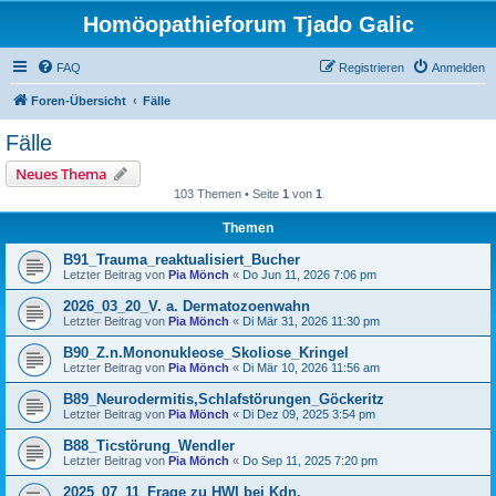
Homöopathieforum Tjado Galic
FAQ
Registrieren
Anmelden
Foren-Übersicht
Fälle
Fälle
Neues Thema
103 Themen • Seite
1
von
1
Themen
B91_Trauma_reaktualisiert_Bucher
Letzter Beitrag von
Pia Mönch
«
Do Jun 11, 2026 7:06 pm
2026_03_20_V. a. Dermatozoenwahn
Letzter Beitrag von
Pia Mönch
«
Di Mär 31, 2026 11:30 pm
B90_Z.n.Mononukleose_Skoliose_Kringel
Letzter Beitrag von
Pia Mönch
«
Di Mär 10, 2026 11:56 am
B89_Neurodermitis,Schlafstörungen_Göckeritz
Letzter Beitrag von
Pia Mönch
«
Di Dez 09, 2025 3:54 pm
B88_Ticstörung_Wendler
Letzter Beitrag von
Pia Mönch
«
Do Sep 11, 2025 7:20 pm
2025_07_11_Frage zu HWI bei Kdn.