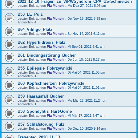
2021_12_10_Fragen_zu_WPWSyndrom_CPA_US-Schmerzen
Letzter Beitrag von
Pia Mönch
«
Mo Dez 27, 2021 8:07 pm
B53_LE_Pulz
Letzter Beitrag von
Pia Mönch
«
Do Nov 18, 2021 8:38 pm
Antworten:
4
B64_Vitiligo_Platz
Letzter Beitrag von
Pia Mönch
«
So Nov 14, 2021 6:11 pm
B62_Hyperhidrosis_Platz
Letzter Beitrag von
Pia Mönch
«
Mi Sep 01, 2021 8:41 am
B61_Bindungsstörung_Bucher
Letzter Beitrag von
Pia Mönch
«
Do Jun 10, 2021 8:27 am
B55_Epilepsie_Pokrzywnicki
Letzter Beitrag von
Pia Mönch
«
Di Mai 04, 2021 11:05 pm
Antworten:
1
B60_Kopfschmerzen_Pokrzywnicki
Letzter Beitrag von
Pia Mönch
«
Di Mai 04, 2021 11:01 pm
B59_Haarausfall_Bucher
Letzter Beitrag von
Pia Mönch
«
Mo Mär 22, 2021 11:24 pm
Antworten:
1
B58_Spondylitis_Hurt-Görne
Letzter Beitrag von
Pia Mönch
«
Mi Mär 17, 2021 8:47 am
B57_Schlafstörung_Pulz
Letzter Beitrag von
Pia Mönch
«
Do Dez 10, 2020 9:14 am
Fragentag_2020_11_13