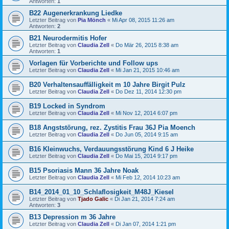
Antworten:
1
B22 Augenerkrankung Liedke
Letzter Beitrag von
Pia Mönch
«
Mi Apr 08, 2015 11:26 am
Antworten:
2
B21 Neurodermitis Hofer
Letzter Beitrag von
Claudia Zell
«
Do Mär 26, 2015 8:38 am
Antworten:
1
Vorlagen für Vorberichte und Follow ups
Letzter Beitrag von
Claudia Zell
«
Mi Jan 21, 2015 10:46 am
B20 Verhaltensauffälligkeit m 10 Jahre Birgit Pulz
Letzter Beitrag von
Claudia Zell
«
Do Dez 11, 2014 12:30 pm
B19 Locked in Syndrom
Letzter Beitrag von
Claudia Zell
«
Mi Nov 12, 2014 6:07 pm
B18 Angststörung, rez. Zystitis Frau 36J Pia Moench
Letzter Beitrag von
Claudia Zell
«
Do Jun 05, 2014 9:15 am
B16 Kleinwuchs, Verdauungsstörung Kind 6 J Heike
Letzter Beitrag von
Claudia Zell
«
Do Mai 15, 2014 9:17 pm
B15 Psoriasis Mann 36 Jahre Noak
Letzter Beitrag von
Claudia Zell
«
Mi Feb 12, 2014 10:23 am
B14_2014_01_10_Schlaflosigkeit_M48J_Kiesel
Letzter Beitrag von
Tjado Galic
«
Di Jan 21, 2014 7:24 am
Antworten:
3
B13 Depression m 36 Jahre
Letzter Beitrag von
Claudia Zell
«
Di Jan 07, 2014 1:21 pm