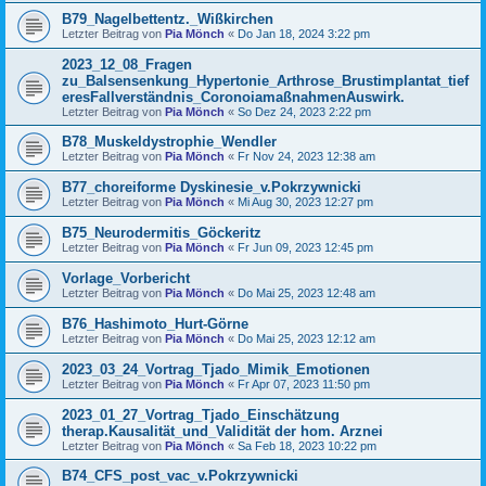
B79_Nagelbettentz._Wißkirchen
Letzter Beitrag von
Pia Mönch
«
Do Jan 18, 2024 3:22 pm
2023_12_08_Fragen
zu_Balsensenkung_Hypertonie_Arthrose_Brustimplantat_tief
eresFallverständnis_CoronoiamaßnahmenAuswirk.
Letzter Beitrag von
Pia Mönch
«
So Dez 24, 2023 2:22 pm
B78_Muskeldystrophie_Wendler
Letzter Beitrag von
Pia Mönch
«
Fr Nov 24, 2023 12:38 am
B77_choreiforme Dyskinesie_v.Pokrzywnicki
Letzter Beitrag von
Pia Mönch
«
Mi Aug 30, 2023 12:27 pm
B75_Neurodermitis_Göckeritz
Letzter Beitrag von
Pia Mönch
«
Fr Jun 09, 2023 12:45 pm
Vorlage_Vorbericht
Letzter Beitrag von
Pia Mönch
«
Do Mai 25, 2023 12:48 am
B76_Hashimoto_Hurt-Görne
Letzter Beitrag von
Pia Mönch
«
Do Mai 25, 2023 12:12 am
2023_03_24_Vortrag_Tjado_Mimik_Emotionen
Letzter Beitrag von
Pia Mönch
«
Fr Apr 07, 2023 11:50 pm
2023_01_27_Vortrag_Tjado_Einschätzung
therap.Kausalität_und_Validität der hom. Arznei
Letzter Beitrag von
Pia Mönch
«
Sa Feb 18, 2023 10:22 pm
B74_CFS_post_vac_v.Pokrzywnicki