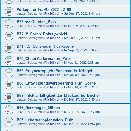
Letzter Beitrag von
Pia Mönch
«
Di Jan 24, 2023 10:19 am
Vorlage für Fu/Pb_2022_12_09
Letzter Beitrag von
Pia Mönch
«
Sa Dez 17, 2022 9:04 pm
B73 rez.Otitiden_Platz
Letzter Beitrag von
Pia Mönch
«
Mi Dez 07, 2022 8:16 pm
B72_M.Crohn_Pokrzywnicki
Letzter Beitrag von
Pia Mönch
«
Mo Okt 31, 2022 8:37 pm
B71_KS_Schwindel_Hurt-Görne
Letzter Beitrag von
Pia Mönch
«
Fr Sep 02, 2022 8:56 am
B70_ChiariMalformation_Pulz
Letzter Beitrag von
Pia Mönch
«
Mi Aug 31, 2022 9:06 am
B69_Polyneurop.,chr.Pankreatitis_Kringel
Letzter Beitrag von
Pia Mönch
«
Mo Mai 09, 2022 1:48 pm
B68_Entwicklungsverzögerung_Hurt_Görne
Letzter Beitrag von
Pia Mönch
«
Fr Mär 18, 2022 9:22 am
B67_Infektanfälligkeit_Zn_Myokarditis_Bucher
Letzter Beitrag von
Pia Mönch
«
Do Mär 17, 2022 6:55 pm
B66_Reizmagen_Mönch
Letzter Beitrag von
Pia Mönch
«
Do Jan 13, 2022 7:47 pm
B65_Lebertransplantation_Pulz
Letzter Beitrag von
Pia Mönch
«
Mi Jan 12, 2022 12:44 pm