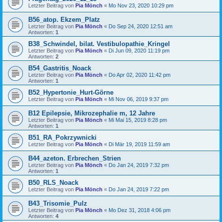
Letzter Beitrag von
Pia Mönch
«
Mo Nov 23, 2020 10:29 pm
B56_atop. Ekzem_Platz
Letzter Beitrag von
Pia Mönch
«
Do Sep 24, 2020 12:51 am
Antworten:
1
B38_Schwindel, bilat. Vestibulopathie_Kringel
Letzter Beitrag von
Pia Mönch
«
Di Jun 09, 2020 11:19 pm
Antworten:
2
B54_Gastritis_Noack
Letzter Beitrag von
Pia Mönch
«
Do Apr 02, 2020 11:42 pm
Antworten:
1
B52_Hypertonie_Hurt-Görne
Letzter Beitrag von
Pia Mönch
«
Mi Nov 06, 2019 9:37 pm
B12 Epilepsie, Mikrozephalie m, 12 Jahre
Letzter Beitrag von
Pia Mönch
«
Mi Mai 15, 2019 8:28 pm
Antworten:
1
B51_RA_Pokrzywnicki
Letzter Beitrag von
Pia Mönch
«
Di Mär 19, 2019 11:59 am
B44_azeton. Erbrechen_Strien
Letzter Beitrag von
Pia Mönch
«
Do Jan 24, 2019 7:32 pm
Antworten:
1
B50_RLS_Noack
Letzter Beitrag von
Pia Mönch
«
Do Jan 24, 2019 7:22 pm
B43_Trisomie_Pulz
Letzter Beitrag von
Pia Mönch
«
Mo Dez 31, 2018 4:06 pm
Antworten:
4