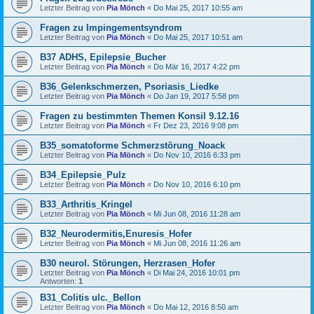
Letzter Beitrag von
Pia Mönch
«
Do Mai 25, 2017 10:55 am
Fragen zu Impingementsyndrom
Letzter Beitrag von
Pia Mönch
«
Do Mai 25, 2017 10:51 am
B37 ADHS, Epilepsie_Bucher
Letzter Beitrag von
Pia Mönch
«
Do Mär 16, 2017 4:22 pm
B36_Gelenkschmerzen, Psoriasis_Liedke
Letzter Beitrag von
Pia Mönch
«
Do Jan 19, 2017 5:58 pm
Fragen zu bestimmten Themen Konsil 9.12.16
Letzter Beitrag von
Pia Mönch
«
Fr Dez 23, 2016 9:08 pm
B35_somatoforme Schmerzstörung_Noack
Letzter Beitrag von
Pia Mönch
«
Do Nov 10, 2016 6:33 pm
B34_Epilepsie_Pulz
Letzter Beitrag von
Pia Mönch
«
Do Nov 10, 2016 6:10 pm
B33_Arthritis_Kringel
Letzter Beitrag von
Pia Mönch
«
Mi Jun 08, 2016 11:28 am
B32_Neurodermitis,Enuresis_Hofer
Letzter Beitrag von
Pia Mönch
«
Mi Jun 08, 2016 11:26 am
B30 neurol. Störungen, Herzrasen_Hofer
Letzter Beitrag von
Pia Mönch
«
Di Mai 24, 2016 10:01 pm
Antworten:
1
B31_Colitis ulc._Bellon
Letzter Beitrag von
Pia Mönch
«
Do Mai 12, 2016 8:50 am