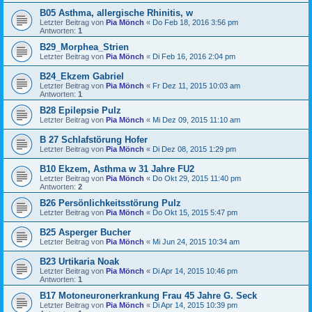
B05 Asthma, allergische Rhinitis, w
Letzter Beitrag von
Pia Mönch
«
Do Feb 18, 2016 3:56 pm
Antworten:
1
B29_Morphea_Strien
Letzter Beitrag von
Pia Mönch
«
Di Feb 16, 2016 2:04 pm
B24_Ekzem Gabriel
Letzter Beitrag von
Pia Mönch
«
Fr Dez 11, 2015 10:03 am
Antworten:
1
B28 Epilepsie Pulz
Letzter Beitrag von
Pia Mönch
«
Mi Dez 09, 2015 11:10 am
B 27 Schlafstörung Hofer
Letzter Beitrag von
Pia Mönch
«
Di Dez 08, 2015 1:29 pm
B10 Ekzem, Asthma w 31 Jahre FU2
Letzter Beitrag von
Pia Mönch
«
Do Okt 29, 2015 11:40 pm
Antworten:
2
B26 Persönlichkeitsstörung Pulz
Letzter Beitrag von
Pia Mönch
«
Do Okt 15, 2015 5:47 pm
B25 Asperger Bucher
Letzter Beitrag von
Pia Mönch
«
Mi Jun 24, 2015 10:34 am
B23 Urtikaria Noak
Letzter Beitrag von
Pia Mönch
«
Di Apr 14, 2015 10:46 pm
Antworten:
1
B17 Motoneuronerkrankung Frau 45 Jahre G. Seck
Letzter Beitrag von
Pia Mönch
«
Di Apr 14, 2015 10:39 pm