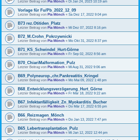
Letzter Beitrag von
Pia Mönch
«
Di Jan 24, 2023 10:19 am
Vorlage für Fu/Pb_2022_12_09
Letzter Beitrag von
Pia Mönch
«
Sa Dez 17, 2022 9:04 pm
B73 rez.Otitiden_Platz
Letzter Beitrag von
Pia Mönch
«
Mi Dez 07, 2022 8:16 pm
B72_M.Crohn_Pokrzywnicki
Letzter Beitrag von
Pia Mönch
«
Mo Okt 31, 2022 8:37 pm
B71_KS_Schwindel_Hurt-Görne
Letzter Beitrag von
Pia Mönch
«
Fr Sep 02, 2022 8:56 am
B70_ChiariMalformation_Pulz
Letzter Beitrag von
Pia Mönch
«
Mi Aug 31, 2022 9:06 am
B69_Polyneurop.,chr.Pankreatitis_Kringel
Letzter Beitrag von
Pia Mönch
«
Mo Mai 09, 2022 1:48 pm
B68_Entwicklungsverzögerung_Hurt_Görne
Letzter Beitrag von
Pia Mönch
«
Fr Mär 18, 2022 9:22 am
B67_Infektanfälligkeit_Zn_Myokarditis_Bucher
Letzter Beitrag von
Pia Mönch
«
Do Mär 17, 2022 6:55 pm
B66_Reizmagen_Mönch
Letzter Beitrag von
Pia Mönch
«
Do Jan 13, 2022 7:47 pm
B65_Lebertransplantation_Pulz
Letzter Beitrag von
Pia Mönch
«
Mi Jan 12, 2022 12:44 pm