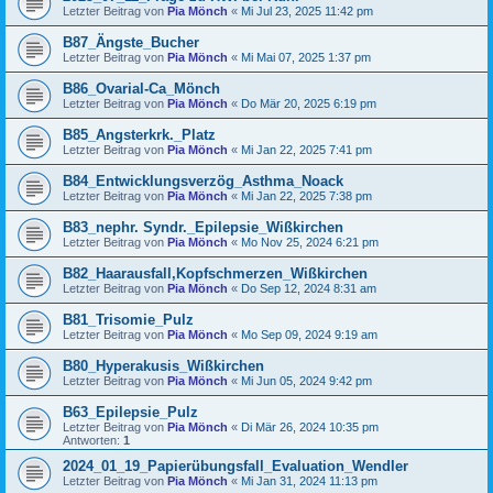
Letzter Beitrag von
Pia Mönch
«
Mi Jul 23, 2025 11:42 pm
B87_Ängste_Bucher
Letzter Beitrag von
Pia Mönch
«
Mi Mai 07, 2025 1:37 pm
B86_Ovarial-Ca_Mönch
Letzter Beitrag von
Pia Mönch
«
Do Mär 20, 2025 6:19 pm
B85_Angsterkrk._Platz
Letzter Beitrag von
Pia Mönch
«
Mi Jan 22, 2025 7:41 pm
B84_Entwicklungsverzög_Asthma_Noack
Letzter Beitrag von
Pia Mönch
«
Mi Jan 22, 2025 7:38 pm
B83_nephr. Syndr._Epilepsie_Wißkirchen
Letzter Beitrag von
Pia Mönch
«
Mo Nov 25, 2024 6:21 pm
B82_Haarausfall,Kopfschmerzen_Wißkirchen
Letzter Beitrag von
Pia Mönch
«
Do Sep 12, 2024 8:31 am
B81_Trisomie_Pulz
Letzter Beitrag von
Pia Mönch
«
Mo Sep 09, 2024 9:19 am
B80_Hyperakusis_Wißkirchen
Letzter Beitrag von
Pia Mönch
«
Mi Jun 05, 2024 9:42 pm
B63_Epilepsie_Pulz
Letzter Beitrag von
Pia Mönch
«
Di Mär 26, 2024 10:35 pm
Antworten:
1
2024_01_19_Papierübungsfall_Evaluation_Wendler
Letzter Beitrag von
Pia Mönch
«
Mi Jan 31, 2024 11:13 pm