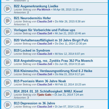
Antworten:
1
B22 Augenerkrankung Liedke
Letzter Beitrag von
Pia Mönch
«
Mi Apr 08, 2015 11:26 am
Antworten:
2
B21 Neurodermitis Hofer
Letzter Beitrag von
Claudia Zell
«
Do Mär 26, 2015 8:38 am
Antworten:
1
Vorlagen für Vorberichte und Follow ups
Letzter Beitrag von
Claudia Zell
«
Mi Jan 21, 2015 10:46 am
B20 Verhaltensauffälligkeit m 10 Jahre Birgit Pulz
Letzter Beitrag von
Claudia Zell
«
Do Dez 11, 2014 12:30 pm
B19 Locked in Syndrom
Letzter Beitrag von
Claudia Zell
«
Mi Nov 12, 2014 6:07 pm
B18 Angststörung, rez. Zystitis Frau 36J Pia Moench
Letzter Beitrag von
Claudia Zell
«
Do Jun 05, 2014 9:15 am
B16 Kleinwuchs, Verdauungsstörung Kind 6 J Heike
Letzter Beitrag von
Claudia Zell
«
Do Mai 15, 2014 9:17 pm
B15 Psoriasis Mann 36 Jahre Noak
Letzter Beitrag von
Claudia Zell
«
Mi Feb 12, 2014 10:23 am
B14_2014_01_10_Schlaflosigkeit_M48J_Kiesel
Letzter Beitrag von
Tjado Galic
«
Di Jan 21, 2014 7:24 am
Antworten:
3
B13 Depression m 36 Jahre
Letzter Beitrag von
Claudia Zell
«
Di Jan 07, 2014 1:21 pm