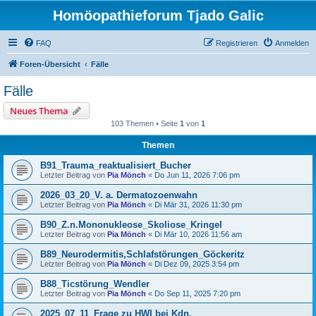
Homöopathieforum Tjado Galic
FAQ
Registrieren
Anmelden
Foren-Übersicht
Fälle
Fälle
Neues Thema
103 Themen • Seite
1
von
1
Themen
B91_Trauma_reaktualisiert_Bucher
Letzter Beitrag von
Pia Mönch
«
Do Jun 11, 2026 7:06 pm
2026_03_20_V. a. Dermatozoenwahn
Letzter Beitrag von
Pia Mönch
«
Di Mär 31, 2026 11:30 pm
B90_Z.n.Mononukleose_Skoliose_Kringel
Letzter Beitrag von
Pia Mönch
«
Di Mär 10, 2026 11:56 am
B89_Neurodermitis,Schlafstörungen_Göckeritz
Letzter Beitrag von
Pia Mönch
«
Di Dez 09, 2025 3:54 pm
B88_Ticstörung_Wendler
Letzter Beitrag von
Pia Mönch
«
Do Sep 11, 2025 7:20 pm
2025_07_11_Frage zu HWI bei Kdn.