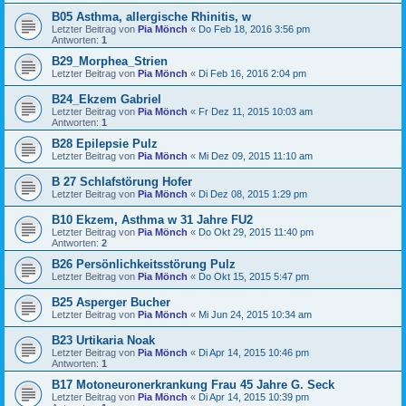
B05 Asthma, allergische Rhinitis, w
Letzter Beitrag von
Pia Mönch
«
Do Feb 18, 2016 3:56 pm
Antworten:
1
B29_Morphea_Strien
Letzter Beitrag von
Pia Mönch
«
Di Feb 16, 2016 2:04 pm
B24_Ekzem Gabriel
Letzter Beitrag von
Pia Mönch
«
Fr Dez 11, 2015 10:03 am
Antworten:
1
B28 Epilepsie Pulz
Letzter Beitrag von
Pia Mönch
«
Mi Dez 09, 2015 11:10 am
B 27 Schlafstörung Hofer
Letzter Beitrag von
Pia Mönch
«
Di Dez 08, 2015 1:29 pm
B10 Ekzem, Asthma w 31 Jahre FU2
Letzter Beitrag von
Pia Mönch
«
Do Okt 29, 2015 11:40 pm
Antworten:
2
B26 Persönlichkeitsstörung Pulz
Letzter Beitrag von
Pia Mönch
«
Do Okt 15, 2015 5:47 pm
B25 Asperger Bucher
Letzter Beitrag von
Pia Mönch
«
Mi Jun 24, 2015 10:34 am
B23 Urtikaria Noak
Letzter Beitrag von
Pia Mönch
«
Di Apr 14, 2015 10:46 pm
Antworten:
1
B17 Motoneuronerkrankung Frau 45 Jahre G. Seck
Letzter Beitrag von
Pia Mönch
«
Di Apr 14, 2015 10:39 pm