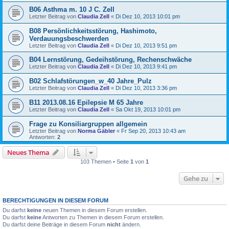
B06 Asthma m. 10 J C. Zell
Letzter Beitrag von
Claudia Zell
«
Di Dez 10, 2013 10:01 pm
B08 Persönlichkeitsstörung, Hashimoto,
Verdauungsbeschwerden
Letzter Beitrag von
Claudia Zell
«
Di Dez 10, 2013 9:51 pm
B04 Lernstörung, Gedeihstörung, Rechenschwäche
Letzter Beitrag von
Claudia Zell
«
Di Dez 10, 2013 9:41 pm
B02 Schlafstörungen_w_40 Jahre_Pulz
Letzter Beitrag von
Claudia Zell
«
Di Dez 10, 2013 3:36 pm
B11 2013.08.16 Epilepsie M 65 Jahre
Letzter Beitrag von
Claudia Zell
«
Sa Okt 19, 2013 10:01 pm
Frage zu Konsiliargruppen allgemein
Letzter Beitrag von
Norma Gäbler
«
Fr Sep 20, 2013 10:43 am
Antworten:
2
Neues Thema
103 Themen • Seite
1
von
1
Gehe zu
BERECHTIGUNGEN IN DIESEM FORUM
Du darfst
keine
neuen Themen in diesem Forum erstellen.
Du darfst
keine
Antworten zu Themen in diesem Forum erstellen.
Du darfst deine Beiträge in diesem Forum
nicht
ändern.