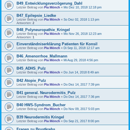
B49_Entwicklungsverzögerung_Dahl
Letzter Beitrag von
Pia Mönch
«
Mo Dez 10, 2018 12:18 pm
B47_Epilepsie_Liedke
Letzter Beitrag von
Pia Mönch
«
So Dez 02, 2018 1:13 pm
Antworten:
2
B48_Polyneuropathie_Kringel
Letzter Beitrag von
Pia Mönch
«
Mo Nov 26, 2018 12:23 am
Antworten:
1
Einverständniserklärung Patienten für Konsil
Letzter Beitrag von
Pia Mönch
«
Di Sep 11, 2018 12:17 am
B46_Amenorrhoe_Mallmann
Letzter Beitrag von
Pia Mönch
«
Mi Aug 29, 2018 4:56 pm
B45_ADHS_Pulz
Letzter Beitrag von
Pia Mönch
«
Do Jun 14, 2018 8:49 am
B42 Atopie_Pulz
Letzter Beitrag von
Pia Mönch
«
Do Dez 14, 2017 7:39 pm
B41 general. Neurodermitis_Pulz
Letzter Beitrag von
Pia Mönch
«
Do Dez 14, 2017 7:36 pm
B40 HWS-Syndrom_Bucher
Letzter Beitrag von
Pia Mönch
«
Do Nov 09, 2017 5:03 pm
B39 Neurodermitis Kringel
Letzter Beitrag von
Pia Mönch
«
Do Sep 21, 2017 8:00 pm
Fragen zu Brustkrebs