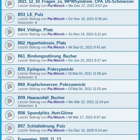
2021_12_10_Fragen_zu_WPWSyndrom_CPA_US-Schmerzen
Letzter Beitrag von
Pia Mönch
«
Mo Dez 27, 2021 8:07 pm
B53_LE_Pulz
Letzter Beitrag von
Pia Mönch
«
Do Nov 18, 2021 8:38 pm
Antworten:
4
B64_Vitiligo_Platz
Letzter Beitrag von
Pia Mönch
«
So Nov 14, 2021 6:11 pm
B62_Hyperhidrosis_Platz
Letzter Beitrag von
Pia Mönch
«
Mi Sep 01, 2021 8:41 am
B61_Bindungsstörung_Bucher
Letzter Beitrag von
Pia Mönch
«
Do Jun 10, 2021 8:27 am
B55_Epilepsie_Pokrzywnicki
Letzter Beitrag von
Pia Mönch
«
Di Mai 04, 2021 11:05 pm
Antworten:
1
B60_Kopfschmerzen_Pokrzywnicki
Letzter Beitrag von
Pia Mönch
«
Di Mai 04, 2021 11:01 pm
B59_Haarausfall_Bucher
Letzter Beitrag von
Pia Mönch
«
Mo Mär 22, 2021 11:24 pm
Antworten:
1
B58_Spondylitis_Hurt-Görne
Letzter Beitrag von
Pia Mönch
«
Mi Mär 17, 2021 8:47 am
B57_Schlafstörung_Pulz
Letzter Beitrag von
Pia Mönch
«
Do Dez 10, 2020 9:14 am
Fragentag_2020_11_13