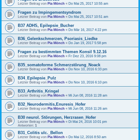
Letzter Beitrag von
Pia Mönch
«
Do Mai 25, 2017 10:55 am
Fragen zu Impingementsyndrom
Letzter Beitrag von
Pia Mönch
«
Do Mai 25, 2017 10:51 am
B37 ADHS, Epilepsie_Bucher
Letzter Beitrag von
Pia Mönch
«
Do Mär 16, 2017 4:22 pm
B36_Gelenkschmerzen, Psoriasis_Liedke
Letzter Beitrag von
Pia Mönch
«
Do Jan 19, 2017 5:58 pm
Fragen zu bestimmten Themen Konsil 9.12.16
Letzter Beitrag von
Pia Mönch
«
Fr Dez 23, 2016 9:08 pm
B35_somatoforme Schmerzstörung_Noack
Letzter Beitrag von
Pia Mönch
«
Do Nov 10, 2016 6:33 pm
B34_Epilepsie_Pulz
Letzter Beitrag von
Pia Mönch
«
Do Nov 10, 2016 6:10 pm
B33_Arthritis_Kringel
Letzter Beitrag von
Pia Mönch
«
Mi Jun 08, 2016 11:28 am
B32_Neurodermitis,Enuresis_Hofer
Letzter Beitrag von
Pia Mönch
«
Mi Jun 08, 2016 11:26 am
B30 neurol. Störungen, Herzrasen_Hofer
Letzter Beitrag von
Pia Mönch
«
Di Mai 24, 2016 10:01 pm
Antworten:
1
B31_Colitis ulc._Bellon
Letzter Beitrag von
Pia Mönch
«
Do Mai 12, 2016 8:50 am