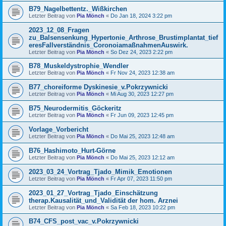
B79_Nagelbettentz._Wißkirchen
Letzter Beitrag von
Pia Mönch
«
Do Jan 18, 2024 3:22 pm
2023_12_08_Fragen
zu_Balsensenkung_Hypertonie_Arthrose_Brustimplantat_tief
eresFallverständnis_CoronoiamaßnahmenAuswirk.
Letzter Beitrag von
Pia Mönch
«
So Dez 24, 2023 2:22 pm
B78_Muskeldystrophie_Wendler
Letzter Beitrag von
Pia Mönch
«
Fr Nov 24, 2023 12:38 am
B77_choreiforme Dyskinesie_v.Pokrzywnicki
Letzter Beitrag von
Pia Mönch
«
Mi Aug 30, 2023 12:27 pm
B75_Neurodermitis_Göckeritz
Letzter Beitrag von
Pia Mönch
«
Fr Jun 09, 2023 12:45 pm
Vorlage_Vorbericht
Letzter Beitrag von
Pia Mönch
«
Do Mai 25, 2023 12:48 am
B76_Hashimoto_Hurt-Görne
Letzter Beitrag von
Pia Mönch
«
Do Mai 25, 2023 12:12 am
2023_03_24_Vortrag_Tjado_Mimik_Emotionen
Letzter Beitrag von
Pia Mönch
«
Fr Apr 07, 2023 11:50 pm
2023_01_27_Vortrag_Tjado_Einschätzung
therap.Kausalität_und_Validität der hom. Arznei
Letzter Beitrag von
Pia Mönch
«
Sa Feb 18, 2023 10:22 pm
B74_CFS_post_vac_v.Pokrzywnicki