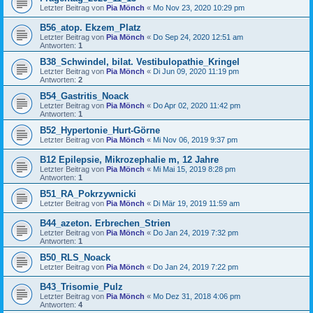
Letzter Beitrag von
Pia Mönch
«
Mo Nov 23, 2020 10:29 pm
B56_atop. Ekzem_Platz
Letzter Beitrag von
Pia Mönch
«
Do Sep 24, 2020 12:51 am
Antworten:
1
B38_Schwindel, bilat. Vestibulopathie_Kringel
Letzter Beitrag von
Pia Mönch
«
Di Jun 09, 2020 11:19 pm
Antworten:
2
B54_Gastritis_Noack
Letzter Beitrag von
Pia Mönch
«
Do Apr 02, 2020 11:42 pm
Antworten:
1
B52_Hypertonie_Hurt-Görne
Letzter Beitrag von
Pia Mönch
«
Mi Nov 06, 2019 9:37 pm
B12 Epilepsie, Mikrozephalie m, 12 Jahre
Letzter Beitrag von
Pia Mönch
«
Mi Mai 15, 2019 8:28 pm
Antworten:
1
B51_RA_Pokrzywnicki
Letzter Beitrag von
Pia Mönch
«
Di Mär 19, 2019 11:59 am
B44_azeton. Erbrechen_Strien
Letzter Beitrag von
Pia Mönch
«
Do Jan 24, 2019 7:32 pm
Antworten:
1
B50_RLS_Noack
Letzter Beitrag von
Pia Mönch
«
Do Jan 24, 2019 7:22 pm
B43_Trisomie_Pulz
Letzter Beitrag von
Pia Mönch
«
Mo Dez 31, 2018 4:06 pm
Antworten:
4