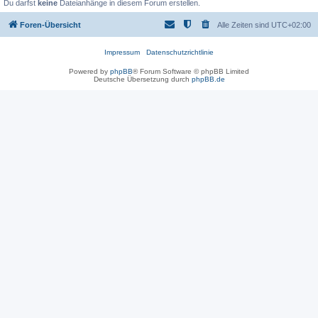
Du darfst
keine
Dateianhänge in diesem Forum erstellen.
Foren-Übersicht
Alle Zeiten sind
UTC+02:00
Impressum
Datenschutzrichtlinie
Powered by
phpBB
® Forum Software © phpBB Limited
Deutsche Übersetzung durch
phpBB.de