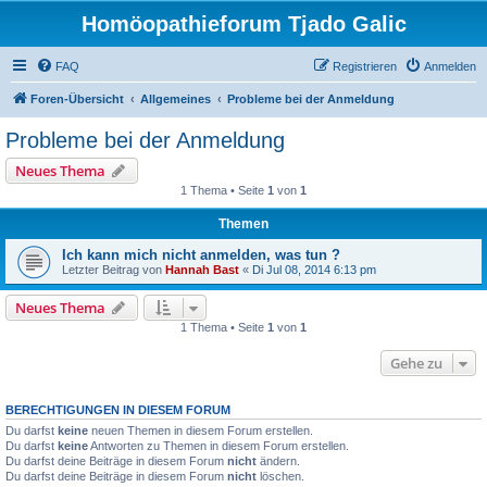
Homöopathieforum Tjado Galic
FAQ
Registrieren
Anmelden
Foren-Übersicht
Allgemeines
Probleme bei der Anmeldung
Probleme bei der Anmeldung
Neues Thema
1 Thema • Seite
1
von
1
Themen
Ich kann mich nicht anmelden, was tun ?
Letzter Beitrag von
Hannah Bast
«
Di Jul 08, 2014 6:13 pm
Neues Thema
1 Thema • Seite
1
von
1
Gehe zu
BERECHTIGUNGEN IN DIESEM FORUM
Du darfst
keine
neuen Themen in diesem Forum erstellen.
Du darfst
keine
Antworten zu Themen in diesem Forum erstellen.
Du darfst deine Beiträge in diesem Forum
nicht
ändern.
Du darfst deine Beiträge in diesem Forum
nicht
löschen.